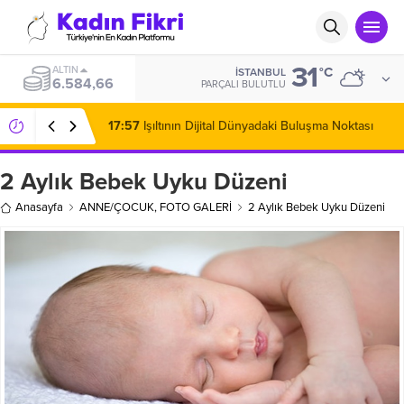
31
ALTIN
°C
İSTANBUL
6.584,66
PARÇALI BULUTLU
17:57
Işıltının Dijital Dünyadaki Buluşma Noktası
2 Aylık Bebek Uyku Düzeni
Anasayfa
ANNE/ÇOCUK
,
FOTO GALERİ
2 Aylık Bebek Uyku Düzeni