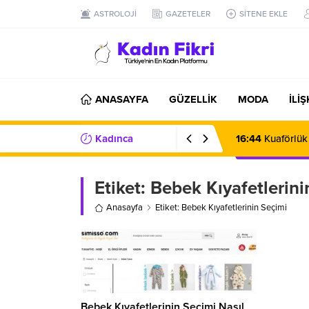
ASTROLOJİ
GAZETELER
SİTENE EKLE
ANASAYFA
GÜZELLİK
MODA
İLİ
Kadınca
16:44
Kuaförlük
Haberler/Bilgiler
Etiket:
Bebek Kıyafetlerini
Anasayfa
Etiket: Bebek Kıyafetlerinin Seçimi
Bebek Kıyafetlerinin Seçimi Nasıl