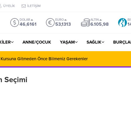
ÜYELİK
İLETİŞİM
DOLAR
EURO
ALTIN
BI
46,6161
53,1313
6.105,98
1
ŞKİLER
ANNE/ÇOCUK
YAŞAM
SAĞLIK
BURÇLA
 Kursuna Gitmeden Önce Bilmeniz Gerekenler
n Seçimi