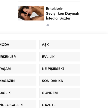
Erkeklerin
Sevişirken Duymak
İstediği Sözler
Neler?
MODA
AŞK
ERKEKLER
EVLİLİK
YAŞAM
NE PİŞİRSEK?
MAGAZİN
SON DAKİKA
SAĞLIK
GÜNDEM
VİDEO GALERİ
GAZETE