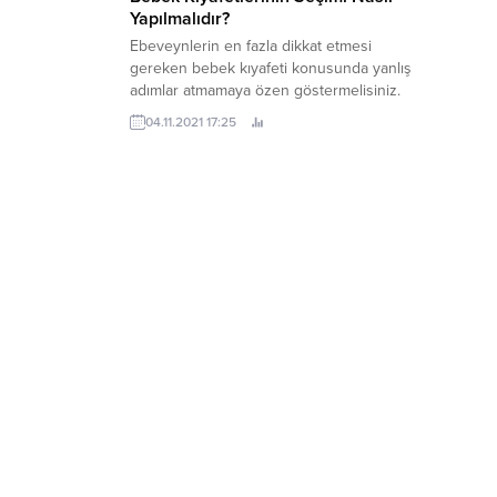
Yapılmalıdır?
Ebeveynlerin en fazla dikkat etmesi
gereken bebek kıyafeti konusunda yanlış
adımlar atmamaya özen göstermelisiniz.
Bebeklerin cildi, dış ortama uyumları söz
04.11.2021 17:25
konusu olduğunda bir hayli hassastır. Bu
sebeple, kıyafet alışverişlerinde bazı
noktalara dikkat edilmesi, bebek sağlığını
olumsuz etkileyecek sonuçların
engellenmesini sağlar. Bebek
Kıyafetlerinde Hangi Özellikler Olmalı?
Bebek kıyafetlerinin mümkünse organik
ve...