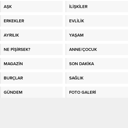
AŞK
İLİŞKİLER
ERKEKLER
EVLİLİK
AYRILIK
YAŞAM
NE PİŞİRSEK?
ANNE/ÇOCUK
MAGAZİN
SON DAKİKA
BURÇLAR
SAĞLIK
GÜNDEM
FOTO GALERİ
VİDEO GALERİ
GAZETE MANŞETLERİ
Sitene Ekle