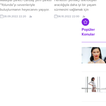
Malatyalı şarkıcı Canbay yeni şarkısı
Herkesin yenilikçi teknolojiler
Hamile Kadın Hakları Nelerdir?
“Yolunda”yı sevenleriyle
aracılığıyla daha iyi bir yaşam
Çalışan hamile kadınların yasal
buluşturmanın heyecanını yaşıyor.
sürmesini sağlamak için
olarak güvence...
durmaksızın, adil fiyatlarla harika
28.09.2022 22:20
06.10.2022 22:00
ürünler üreten Xiaomi’nin Redmi
Note 11 Serisi özelinde
gerçekleştirdiği fotoğraf
Popüler
yarışmasının kazananları belli oldu.
Konular