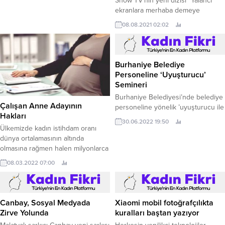
Show TV’nin yeni dizisi “Yalancı”
ekranlara merhaba demeye
hazırlanıyor. Yapımcılığını Süreç
08.08.2021 02:02
Film’in üstlendiği,
başrollerinde Burçin Terzioğlu,
Salih Bademci, Hazal Türesan,
Cemal Toktaş ve Şahin Irmak’ın yer
Burhaniye Belediye
aldığı Yalancı dizisi oyuncuları,
Personeline ‘Uyuşturucu’
okuma provası için yapımcı ve
Semineri
yönetmenle bir araya geldi.
Burhaniye Belediyesi’nde belediye
Duyulduğundan bu yana izleyicinin
Çalışan Anne Adayının
personeline yönelik ’uyuşturucu ile
büyük merakla beklediği Yalancı
Hakları
mücadele’ konusunda eğitim
dizisinde Burçin Terzioğlu, Salih
30.06.2022 19:50
semineri verildi.
Ülkemizde kadın istihdam oranı
Bademci, Hazal Türesan,...
dünya ortalamasının altında
olmasına rağmen halen milyonlarca
kadın işçi, memur ve esnaf olarak
08.03.2022 07:00
çalışma hayatına katılmaktadır. İş
Kanunu ve sosyal güvenlik
mevzuatı, çocuklu çalışan kadınlara
çeşitli haklar sağlamaktadır. Peki,
Canbay, Sosyal Medyada
Xiaomi mobil fotoğrafçılıkta
çalışan anne adayının hakları
Zirve Yolunda
kuralları baştan yazıyor
nelerdir? Gelin, berber inceleyelim.