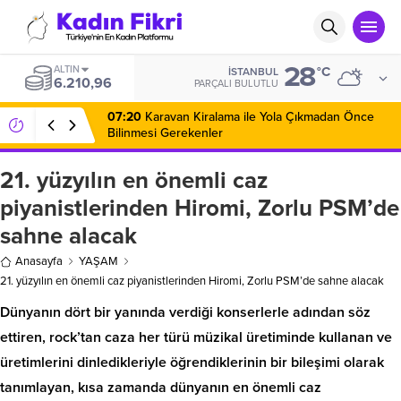
28
ALTIN
°C
İSTANBUL
6.210,96
PARÇALI BULUTLU
07:20
Karavan Kiralama ile Yola Çıkmadan Önce
Bilinmesi Gerekenler
21. yüzyılın en önemli caz
piyanistlerinden Hiromi, Zorlu PSM’de
sahne alacak
Anasayfa
YAŞAM
21. yüzyılın en önemli caz piyanistlerinden Hiromi, Zorlu PSM’de sahne alacak
Dünyanın dört bir yanında verdiği konserlerle adından söz
ettiren, rock’tan caza her türü müzikal üretiminde kullanan ve
üretimlerini dinledikleriyle öğrendiklerinin bir bileşimi olarak
tanımlayan, kısa zamanda dünyanın en önemli caz