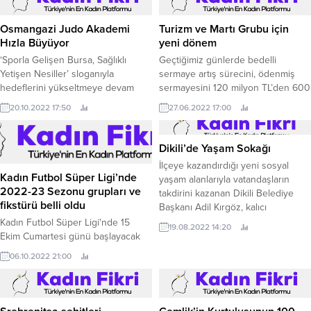
Osmangazi Judo Akademi
Turizm ve Martı Grubu için
Hızla Büyüyor
yeni dönem
‘Sporla Gelişen Bursa, Sağlıklı
Geçtiğimiz günlerde bedelli
Yetişen Nesiller’ sloganıyla
sermaye artış sürecini, ödenmiş
hedeflerini yükseltmeye devam
sermayesini 120 milyon TL’den 600
eden Osmangazi Belediyespor,
milyon TL’ye çıkartarak başarılı bir
20.10.2022 17:50
27.06.2022 17:00
‘Judo Akademi’ programıyla
şekilde tamamlayan Martı Otel
eğitimlerini aralıksız sürdürüyor.
İşletmeleri’nin Yönetim Kurulu
Başkanı Oya Narin, “Markamızın
Dikili’de Yaşam Sokağı
pozisyonunu daha ileri taşıyacak
İlçeye kazandırdığı yeni sosyal
adımları atacak olmanın şevk ve
Kadın Futbol Süper Ligi’nde
yaşam alanlarıyla vatandaşların
gururu içerisindeyiz” dedi.
2022-23 Sezonu grupları ve
takdirini kazanan Dikili Belediye
fikstürü belli oldu
Başkanı Adil Kırgöz, kalıcı
hizmetlerine bir yenisini daha
Kadın Futbol Süper Ligi'nde 15
19.08.2022 14:20
ekledi.
Ekim Cumartesi günü başlayacak
olan 2023-2023 Sezonunun grup
06.10.2022 21:00
kura ve fikstür çekimi bugün
gerçekleştirildi.