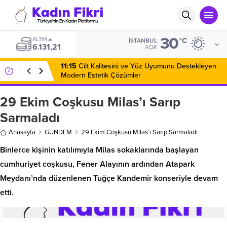
30
ALTIN
°C
İSTANBUL
6.131,21
AÇIK
11:15
Cilt Kalitesini ve Yüz Uyumunu Destekleyen
Modern Estetik Çözümler
29 Ekim Coşkusu Milas’ı Sarıp
Sarmaladı
Anasayfa
GÜNDEM
29 Ekim Coşkusu Milas’ı Sarıp Sarmaladı
Binlerce kişinin katılımıyla Milas sokaklarında başlayan
cumhuriyet coşkusu, Fener Alayının ardından Atapark
Meydanı’nda düzenlenen Tuğçe Kandemir konseriyle devam
etti.