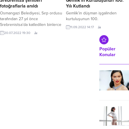
Srebrenitsa şehitleri
Gemlik’in Kurtuluşunun 100.
fotoğraflarla anıldı
Yılı Kutlandı
Osmangazi Belediyesi, Sırp ordusu
Gemlik’in düşman işgalinden
tarafından 27 yıl önce
kurtuluşunun 100.
Srebrenistsa’da katledilen binlerce
11.09.2022 14:17
Boşnak sivili anmak adına
20.07.2022 19:30
‘Serenatsa Soykırımı’ konulu
fotoğraf sergisi düzenledi.
Popüler
Konular