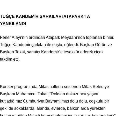
TUĞÇE KANDEMİR ŞARKILARI ATAPARK’TA
YANKILANDI
Fener Alayı’nın ardından Atapark Meydanı’nda toplanan binler,
Tuğçe Kandemir şarkıları ile coştu, eğlendi. Başkan Gürün ve
Başkan Tokat, sanatçı Kandemir’e teşekkür ederek çiçek
takdim etti.
Konser programında Milas halkına seslenen Milas Belediye
Başkanı Muhammet Tokat; “Doksan dokuzuncu yaşını
kutladığımız Cumhuriyet Bayramı'mızı dolu dolu, coşkulu bir
şekilde sokaklarda, alanda, evlerde, balkonlarda yürekten
kutlayan bütün Milaslı hemşehrilerim iyi akşamlar, hoş geldiniz”