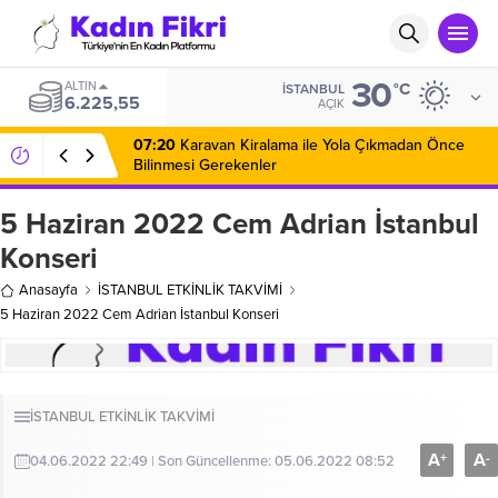
30
ALTIN
°C
İSTANBUL
6.225,55
AÇIK
07:20
Karavan Kiralama ile Yola Çıkmadan Önce
Bilinmesi Gerekenler
5 Haziran 2022 Cem Adrian İstanbul
Konseri
Anasayfa
İSTANBUL ETKİNLİK TAKVİMİ
5 Haziran 2022 Cem Adrian İstanbul Konseri
İSTANBUL ETKİNLİK TAKVİMİ
A
A
+
-
04.06.2022 22:49 | Son Güncellenme: 05.06.2022 08:52