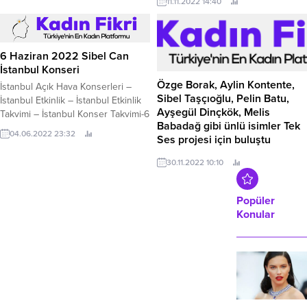
11.11.2022 14:40
2022 Pazar akşamı saat 20:00’da
hazırlanıyor.
ünlü sanatçı Simge Sağın, Turkcell
Vadi İstanbul’da sahne alacak.
Türkiye’nin en genç açıkhava
6 Haziran 2022 Sibel Can
sahnesi olan Turkcell Vadi’de
İstanbul Konseri
Simge hayranları ile buluşuyor....
Özge Borak, Aylin Kontente,
İstanbul Açık Hava Konserleri –
Sibel Taşçıoğlu, Pelin Batu,
İstanbul Etkinlik – İstanbul Etkinlik
Ayşegül Dinçkök, Melis
Takvimi – İstanbul Konser Takvimi-6
Babadağ gibi ünlü isimler Tek
Haziran 2022 Sibel Can İstanbul
04.06.2022 23:32
Ses projesi için buluştu
Konseri İstanbul’da açık hava
konserleri tüm hızıyla devam
Türkiye’de HIV’le ilgili farkındalık
30.11.2022 10:10
ediyor. 6 Haziran 2022 Pazartesi
yaratmak için hekimler, dernekler,
günü İstanbul Büyükşehir
sivil toplum kuruluşları, gazeteciler
Belediyesi Harbiye Cemil Topuzlu
ve ünlüler, Tek Ses projesinde
Popüler
Açıkhava Tiyatrosu ünlü sanatçı
buluştu.
Konular
Sibel Can’ı ağırlayacak. Sibel Can
Konseri...