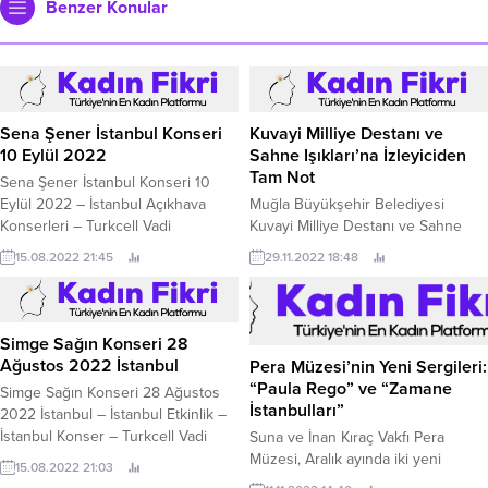
Benzer Konular
Sena Şener İstanbul Konseri
Kuvayi Milliye Destanı ve
10 Eylül 2022
Sahne Işıkları’na İzleyiciden
Tam Not
Sena Şener İstanbul Konseri 10
Eylül 2022 – İstanbul Açıkhava
Muğla Büyükşehir Belediyesi
Konserleri – Turkcell Vadi
Kuvayi Milliye Destanı ve Sahne
Konserleri 9 yaşında gitar çalarak
Işıkları tiyatro oyunlarını Muğlalı
15.08.2022 21:45
29.11.2022 18:48
müziğe adım atan Sena Şener,
sanatseverlerle buluşturdu.
Türkiye’nin önemli seslerinden
biridir. 1998 yılında doğan Şener, 10
yaşında şarkı söylemeye başlamış
Simge Sağın Konseri 28
ve 11 yaşında ilk İngilizce şarkısını
Ağustos 2022 İstanbul
Pera Müzesi’nin Yeni Sergileri:
yazmıştır. 15 yaşında müzik
“Paula Rego” ve “Zamane
Simge Sağın Konseri 28 Ağustos
paylaşım sitesi Soundcloud’a...
İstanbulları”
2022 İstanbul – İstanbul Etkinlik –
İstanbul Konser – Turkcell Vadi
Suna ve İnan Kıraç Vakfı Pera
İstanbul Konserleri – İstanbul
Müzesi, Aralık ayında iki yeni
15.08.2022 21:03
Açıkhava Konserleri 28 Ağustos
sergiye ev sahipliği yapmaya