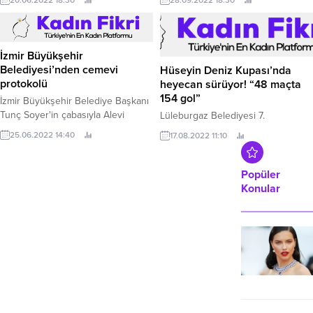
20.06.2022 18:30
28.09.2022 18:30
vermeksizin devam etmek üzere
büyük bir öz veriyle çalışan plastik
sanayine bir darbenin de haksız
rekabetten geldiğini dile getiren
İzmir Büyükşehir
Plastik Sanayicileri Derneği
Belediyesi’nden cemevi
Hüseyin Deniz Kupası’nda
(PAGDER) Yönetim Kurulu Başkanı
protokolü
heyecan sürüyor! “48 maçta
Selçuk Gülsün, “Son aylarda
154 gol”
İzmir Büyükşehir Belediye Başkanı
İran’dan...
Tunç Soyer'in çabasıyla Alevi
Lüleburgaz Belediyesi 7.
yurttaşların ibadetleri ve etkinlikleri
25.06.2022 14:40
17.08.2022 11:10
için kullandıkları İzmir'deki üç kültür
merkezi resmi şekilde cemevine
dönüştürüldü.
Popüler
Konular