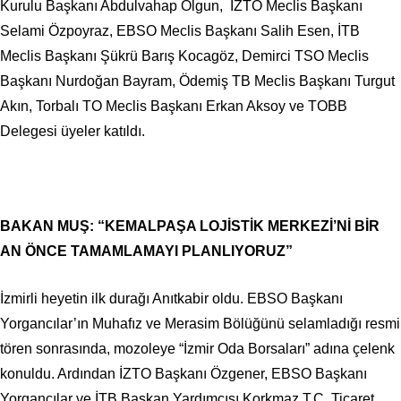
Kurulu Başkanı Abdulvahap Olgun, İZTO Meclis Başkanı
Selami Özpoyraz, EBSO Meclis Başkanı Salih Esen, İTB
Meclis Başkanı Şükrü Barış Kocagöz, Demirci TSO Meclis
Başkanı Nurdoğan Bayram, Ödemiş TB Meclis Başkanı Turgut
Akın, Torbalı TO Meclis Başkanı Erkan Aksoy ve TOBB
Delegesi üyeler katıldı.
BAKAN MUŞ: “KEMALPAŞA LOJİSTİK MERKEZİ’Nİ BİR
AN ÖNCE TAMAMLAMAYI PLANLIYORUZ”
İzmirli heyetin ilk durağı Anıtkabir oldu. EBSO Başkanı
Yorgancılar’ın Muhafız ve Merasim Bölüğünü selamladığı resmi
tören sonrasında, mozoleye “İzmir Oda Borsaları” adına çelenk
konuldu. Ardından İZTO Başkanı Özgener, EBSO Başkanı
Yorgancılar ve İTB Başkan Yardımcısı Korkmaz T.C. Ticaret