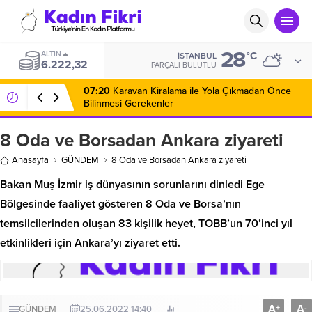
28
ALTIN
°C
İSTANBUL
6.222,32
PARÇALI BULUTLU
07:20
Karavan Kiralama ile Yola Çıkmadan Önce
Bilinmesi Gerekenler
8 Oda ve Borsadan Ankara ziyareti
Anasayfa
GÜNDEM
8 Oda ve Borsadan Ankara ziyareti
Bakan Muş İzmir iş dünyasının sorunlarını dinledi Ege
Bölgesinde faaliyet gösteren 8 Oda ve Borsa’nın
temsilcilerinden oluşan 83 kişilik heyet, TOBB’un 70’inci yıl
etkinlikleri için Ankara’yı ziyaret etti.
A
A
+
-
GÜNDEM
25.06.2022 14:40