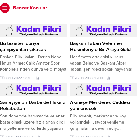
Benzer Konular
Bu tesisten dünya
Başkan Taban Veteriner
şampiyonları çıkacak
Hekimleriyle Bir Araya Geldi
Başkan Büyükakın, Darıca Nene
Her fırsatta ortak akıl vurgusu
Hatun Ahmet Çalık Amatör Spor
yapan Belediye Başkanı Alper
Kompleksi’nden dünya ve olimpiyat
Taban, şehirdeki sokak hayvanları
şampiyonları çıkacağına inandığını
ve İnegöl Belediyesinin bu
08.10.2022 12:30
26.08.2022 16:00
söyledi Kocaeli’de her yıl
konudaki çalışmalarıyla ilgili
gerçekleştirilen Amatör Spor
istişarelerde bulunmak adına
Haftası kutlama etkinlikleri, bu yıl
veteriner hekimleriyle bir araya
Darıca’da düzenlendi.
geldi.
Sanayiye Bir Darbe de Haksız
Akmeşe Menderes Caddesi
Rekabetten
yenilenecek
Son dönemde hammadde ve enerji
Büyükşehir, merkezde ve köy
başta olmak üzere hızla artan girdi
yollarındaki üstyapı yenileme
maliyetlerine ve kurlarda yaşanan
çalışmalarına devam ediyor.
hareketliliğe rağmen üretime ara