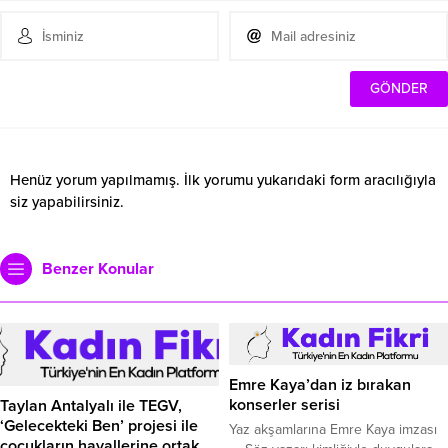
Henüz yorum yapılmamış. İlk yorumu yukarıdaki form aracılığıyla
siz yapabilirsiniz.
Benzer Konular
Emre Kaya’dan iz bırakan
konserler serisi
Taylan Antalyalı ile TEGV,
‘Gelecekteki Ben’ projesi ile
Yaz akşamlarına Emre Kaya imzası
çocukların hayallerine ortak