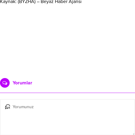
Kaynak: (BYZHA) – Beyaz Haber Ajansı
Yorumlar