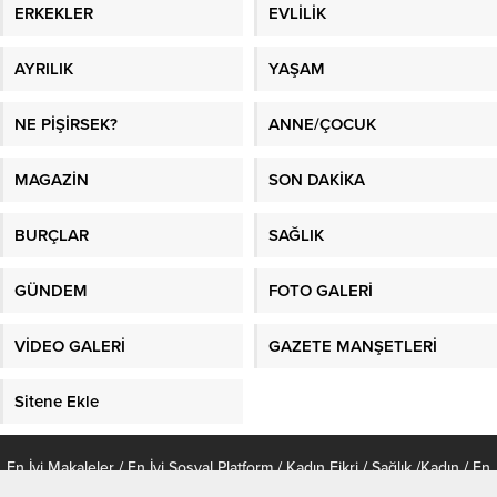
ERKEKLER
EVLİLİK
AYRILIK
YAŞAM
NE PİŞİRSEK?
ANNE/ÇOCUK
MAGAZİN
SON DAKİKA
BURÇLAR
SAĞLIK
GÜNDEM
FOTO GALERİ
VİDEO GALERİ
GAZETE MANŞETLERİ
Sitene Ekle
En İyi Makaleler
/
En İyi Sosyal Platform
/
Kadın Fikri
/
Sağlık
/
Kadın
/
En