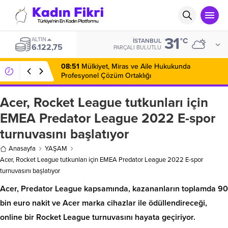
31
ALTIN
°C
İSTANBUL
6.122,75
PARÇALI BULUTLU
08:51
Mülkiyet, Miras ve Aile Hukukunda
Profesyonel Çözüm Ortaklığı
Acer, Rocket League tutkunları için
EMEA Predator League 2022 E-spor
turnuvasını başlatıyor
Anasayfa
YAŞAM
Acer, Rocket League tutkunları için EMEA Predator League 2022 E-spor
turnuvasını başlatıyor
Acer, Predator League kapsamında, kazananların toplamda 90
bin euro nakit ve Acer marka cihazlar ile ödüllendireceği,
online bir Rocket League turnuvasını hayata geçiriyor.