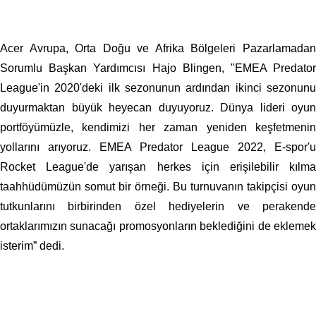
Acer Avrupa, Orta Doğu ve Afrika Bölgeleri Pazarlamadan
Sorumlu Başkan Yardımcısı Hajo Blingen, "EMEA Predator
League'in 2020'deki ilk sezonunun ardından ikinci sezonunu
duyurmaktan büyük heyecan duyuyoruz. Dünya lideri oyun
portföyümüzle, kendimizi her zaman yeniden keşfetmenin
yollarını arıyoruz. EMEA Predator League 2022, E-spor'u
Rocket League'de yarışan herkes için erişilebilir kılma
taahhüdümüzün somut bir örneği. Bu turnuvanın takipçisi oyun
tutkunlarını birbirinden özel hediyelerin ve perakende
ortaklarımızın sunacağı promosyonların beklediğini de eklemek
isterim” dedi.