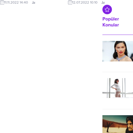
“Yalıdayız Kültür Sanat Etkinlikleri”,
kemancılarından biri olarak
kapsamında geçen hafta başlatılan
gösterilen Kristóf Baráti, 14
11.11.2022 14:40
12.07.2022 10:10
masal etkinlikleri devam ediyor.
Temmuz’da Harbiye Cemil Topuzlu
Açık Hava Sahnesi’nde konser
verecek.
Popüler
Konular