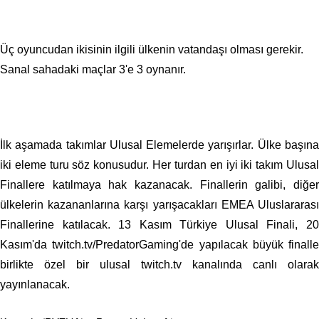
Üç oyuncudan ikisinin ilgili ülkenin vatandaşı olması gerekir.
Sanal sahadaki maçlar 3'e 3 oynanır.
İlk aşamada takımlar Ulusal Elemelerde yarışırlar. Ülke başına
iki eleme turu söz konusudur. Her turdan en iyi iki takım Ulusal
Finallere katılmaya hak kazanacak. Finallerin galibi, diğer
ülkelerin kazananlarına karşı yarışacakları EMEA Uluslararası
Finallerine katılacak. 13 Kasım Türkiye Ulusal Finali, 20
Kasım'da twitch.tv/PredatorGaming'de yapılacak büyük finalle
birlikte özel bir ulusal twitch.tv kanalında canlı olarak
yayınlanacak.