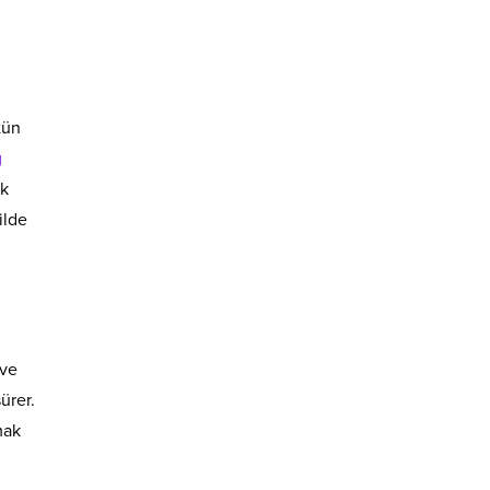
tün
g
ek
ilde
 ve
ürer.
mak