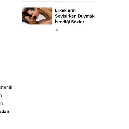
Erkeklerin
Sevişirken Duymak
İstediği Sözler
Neler?
 önemli
an
in
adan