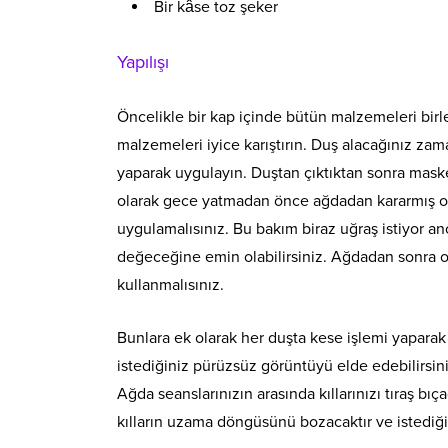
Bir kâse toz şeker
Yapılışı
Öncelikle bir kap içinde bütün malzemeleri birle
malzemeleri iyice karıştırın. Duş alacağınız z
yaparak uygulayın. Duştan çıktıktan sonra maske
olarak gece yatmadan önce ağdadan kararmış olan
uygulamalısınız. Bu bakım biraz uğraş istiyor a
değeceğine emin olabilirsiniz. Ağdadan sonra o
kullanmalısınız.
Bunlara ek olarak her duşta kese işlemi yapara
istediğiniz pürüzsüz görüntüyü elde edebilirsiniz
Ağda seanslarınızın arasında kıllarınızı tıraş bıça
kılların uzama döngüsünü bozacaktır ve istediğ