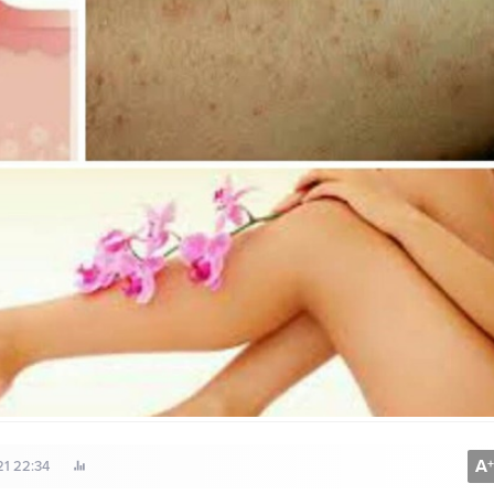
A
+
21 22:34