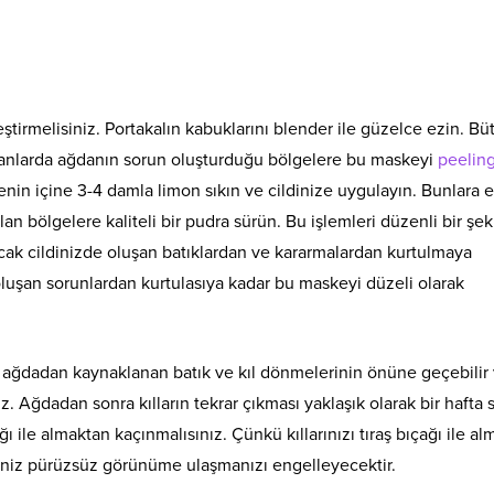
ştirmelisiniz. Portakalın kabuklarını blender ile güzelce ezin. Bü
amanlarda ağdanın sorun oluşturduğu bölgelere bu maskeyi
peelin
nin içine 3-4 damla limon sıkın ve cildinize uygulayın. Bunlara 
 bölgelere kaliteli bir pudra sürün. Bu işlemleri düzenli bir şek
ncak cildinizde oluşan batıklardan ve kararmalardan kurtulmaya
luşan sorunlardan kurtulasıya kadar bu maskeyi düzeli olarak
k ağdadan kaynaklanan batık ve kıl dönmelerinin önüne geçebilir
. Ağdadan sonra kılların tekrar çıkması yaklaşık olarak bir hafta s
ğı ile almaktan kaçınmalısınız. Çünkü kıllarınızı tıraş bıçağı ile al
iniz pürüzsüz görünüme ulaşmanızı engelleyecektir.