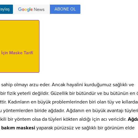
ABONE OL
aylaş
İçin Maske Tarifi
e sahip olmayı arzu eder. Ancak hayalini kurduğumuz sağlıklı ve
z bir fizik yeterli değildir. Güzellik bir bütündür ve bu bütünün en
ttir. Kadınların en büyük problemlerinden biri olan tüy ve kıllard
 Bu yöntemlerden biride ağdadır. Ağdanın en büyük avantajı tüyler
i bir yöntem olsa da tüyleri kökten aldığı için acı vericidir.
Ağd
al bakım maskesi
yaparak pürüzsüz ve sağlıklı bir görünüm elde