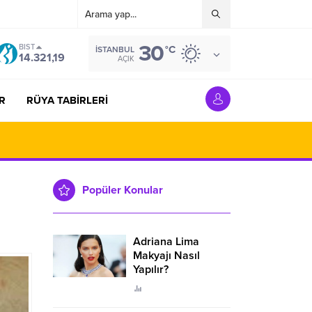
30
BIST
°C
İSTANBUL
14.321,19
AÇIK
R
RÜYA TABİRLERİ
Popüler Konular
Adriana Lima
Makyajı Nasıl
Yapılır?