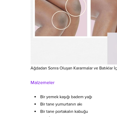
Ağdadan Sonra Oluşan Kararmalar ve Batıklar İ
Malzemeler
Bir yemek kaşığı badem yağı
Bir tane yumurtanın akı
Bir tane portakalın kabuğu