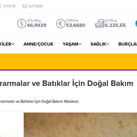
ÜYELİK
İLETİŞİM
DOLAR
EURO
ALTIN
46,9929
53,6680
6.225,55
ŞKİLER
ANNE/ÇOCUK
YAŞAM
SAĞLIK
BURÇLA
iralama ile Yola Çıkmadan Önce Bilinmesi Gerekenler
armalar ve Batıklar İçin Doğal Bakım
armalar ve Batıklar İçin Doğal Bakım Maskesi