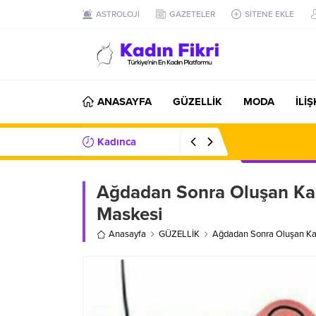
ASTROLOJİ
GAZETELER
SİTENE EKLE
ANASAYFA
GÜZELLİK
MODA
İLİ
Kadınca
07:20
Karavan K
Haberler/Bilgiler
Ağdadan Sonra Oluşan Kar
Maskesi
Anasayfa
GÜZELLİK
Ağdadan Sonra Oluşan Kar