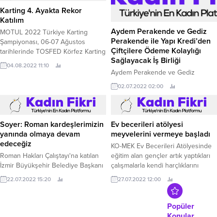
TL ile 165.
Karting 4. Ayakta Rekor
Katılım
Aydem Perakende ve Gediz
MOTUL 2022 Türkiye Karting
Perakende ile Yapı Kredi’den
Şampiyonası, 06-07 Ağustos
Çiftçilere Ödeme Kolaylığı
tarihlerinde TOSFED Körfez Karting
Sağlayacak İş Birliği
Pisti’nde Bursa Uludağ
04.08.2022 11:10
Motorsporları Kulübü (BUMOSK)
Aydem Perakende ve Gediz
tarafından düzenlenecek olan Batı
Perakende ile Yapı Kredi arasında
02.07.2022 02:00
Kurumsal Karting Yarışı ile devam
çiftçilere yönelik önemli bir iş
ediyor.
birliğine imza atıldı.
Ev becerileri atölyesi
Soyer: Roman kardeşlerimizin
meyvelerini vermeye başladı
yanında olmaya devam
edeceğiz
KO-MEK Ev Becerileri Atölyesinde
eğitim alan gençler artık yaptıkları
Roman Hakları Çalıştayı'na katılan
çalışmalarla kendi harçlıklarını
İzmir Büyükşehir Belediye Başkanı
kendileri kazanıyor Kocaeli
Tunç Soyer, “Ayrımcılıkla mücadele
27.07.2022 12:00
22.07.2022 15:20
Büyükşehir Belediyesi Meslek ve
etmek ve eşit yurttaşlığı
Sanat Eğitimi Kurslarının (KO-MEK)
desteklemek amacıyla Kentsel
yaz döneminde açmış olduğu ev
Adalet ve Eşitlik Şube
Popüler
becerileri atölyelerinin meyvelerini
Müdürlüğü’nü kurduk.
Konular