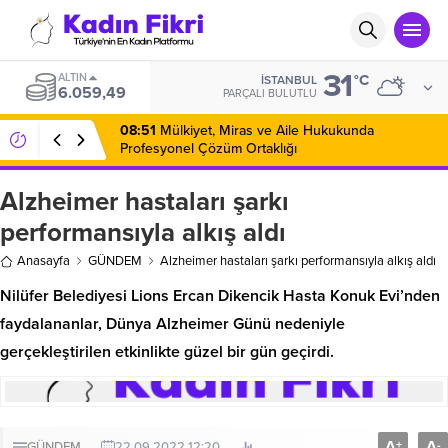
31
ALTIN
°C
İSTANBUL
6.059,49
PARÇALI BULUTLU
08:51
Mülkiyet, Miras ve Aile Hukukunda
Profesyonel Çözüm Ortaklığı
Alzheimer hastaları şarkı
performansıyla alkış aldı
Anasayfa
GÜNDEM
Alzheimer hastaları şarkı performansıyla alkış aldı
Nilüfer Belediyesi Lions Ercan Dikencik Hasta Konuk Evi’nden
faydalananlar, Dünya Alzheimer Günü nedeniyle
gerçekleştirilen etkinlikte güzel bir gün geçirdi.
A
A
+
-
GÜNDEM
22.09.2022 12:20