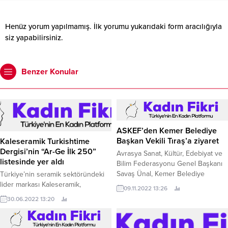
Henüz yorum yapılmamış. İlk yorumu yukarıdaki form aracılığıyla
siz yapabilirsiniz.
Benzer Konular
ASKEF’den Kemer Belediye
Başkan Vekili Tıraş’a ziyaret
Kaleseramik Turkishtime
Dergisi’nin “Ar-Ge İlk 250”
Avrasya Sanat, Kültür, Edebiyat ve
listesinde yer aldı
Bilim Federasyonu Genel Başkanı
Savaş Ünal, Kemer Belediye
Türkiye’nin seramik sektöründeki
Başkan Vekili Mustafa Tıraş’a
lider markası Kaleseramik,
09.11.2022 13:26
nezaket ziyaretinde bulundu.
Turkishtime Dergisi'nin
30.06.2022 13:20
araştırmasına göre, 2021 yılında en
fazla Ar-Ge harcaması yapan
şirketler arasında 16 milyon 381 bin