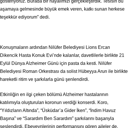
gösteriyoruz. Burada bir hayalimizi gerçekleştirdik. Tesisin bu
aşamaya gelmesinde büyük emek veren, katkı sunan herkese
teşekkür ediyorum” dedi.
Konuşmaların ardından Nilüfer Belediyesi Lions Ercan
Dikencik Hasta Konuk Evi’nde kalanlar, davetlilerle birlikte 21
Eylül Dünya Alzheimer Günü için pasta da kesti. Nilüfer
Belediyesi Roman Orkestrası da solist Hübeyya Arun ile birlikte
hareketli ritim ve şarkılarla günü şenlendirdi.
Etkinliğin en ilgi çeken bölümü Alzheimer hastalarının
katılımıyla oluşturulan koronun verdiği konserdi. Koro,
“Yıldızların Altında”, “Üsküdar’a Gider İken”, “İndim Havuz
Başına” ve “Sarardım Ben Sarardım” şarkılarını başarıyla
seslendirdi. Ebeveynlerinin performansını gören aileler de,