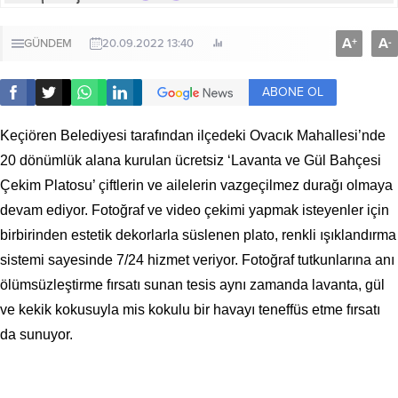
A
A
+
-
GÜNDEM
20.09.2022 13:40
ABONE OL
Keçiören Belediyesi tarafından ilçedeki Ovacık Mahallesi’nde
20 dönümlük alana kurulan ücretsiz ‘Lavanta ve Gül Bahçesi
Çekim Platosu’ çiftlerin ve ailelerin vazgeçilmez durağı olmaya
devam ediyor. Fotoğraf ve video çekimi yapmak isteyenler için
birbirinden estetik dekorlarla süslenen plato, renkli ışıklandırma
sistemi sayesinde 7/24 hizmet veriyor. Fotoğraf tutkunlarına anı
ölümsüzleştirme fırsatı sunan tesis aynı zamanda lavanta, gül
ve kekik kokusuyla mis kokulu bir havayı teneffüs etme fırsatı
da sunuyor.