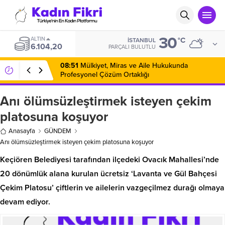
30
ALTIN
°C
İSTANBUL
6.104,20
PARÇALI BULUTLU
08:51
Mülkiyet, Miras ve Aile Hukukunda
Profesyonel Çözüm Ortaklığı
Anı ölümsüzleştirmek isteyen çekim
platosuna koşuyor
Anasayfa
GÜNDEM
Anı ölümsüzleştirmek isteyen çekim platosuna koşuyor
Keçiören Belediyesi tarafından ilçedeki Ovacık Mahallesi’nde
20 dönümlük alana kurulan ücretsiz ‘Lavanta ve Gül Bahçesi
Çekim Platosu’ çiftlerin ve ailelerin vazgeçilmez durağı olmaya
devam ediyor.