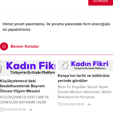
Henüz yorum yapılmamış. İlk yorumu yukarıdaki form aracılığıyla
siz yapabilirsiniz.
Benzer Konular
Konya’nın tarihi ve kültürünü
yerinde gördüler
Küçükçekmece’deki
İbadethanelerde Bayram
Bizim Ev Engelliler Sosyal Yaşam
Öncesi Hijyen Mesaisi
Destek Merkezi katılımcıları, Nilüfer
Belediyesi’nin Konya’ya
KÜÇÜKÇEKMECE’DEKİ CAMİ VE
düzenlediği kültür gezisinde,
CEMEVLERİ BAYRAMA HAZIR
27.09.2022 15:50
kentin tarihi ve turistik mekânlarını
Küçükçekmece Belediyesi, Kurban
01.07.2022 14:00
görme şansı buldu.
Bayramı’na sayılı günler kala,