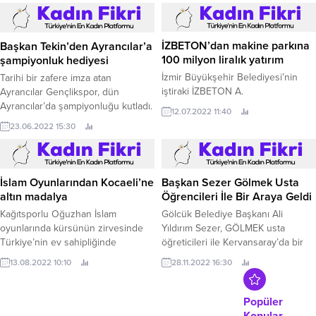
ilçedeki tüm ibadethanelerde
hummalı bir temizlik çalışması
başlattı.
Başkan Tekin’den Ayrancılar’a
İZBETON’dan makine parkına
şampiyonluk hediyesi
100 milyon liralık yatırım
Tarihi bir zafere imza atan
İzmir Büyükşehir Belediyesi’nin
Ayrancılar Gençlikspor, dün
iştiraki İZBETON A.
Ayrancılar’da şampiyonluğu kutladı.
12.07.2022 11:40
23.06.2022 15:30
İslam Oyunlarından Kocaeli’ne
Başkan Sezer Gölmek Usta
altın madalya
Öğrencileri İle Bir Araya Geldi
Kağıtsporlu Oğuzhan İslam
Gölcük Belediye Başkanı Ali
oyunlarında kürsünün zirvesinde
Yıldırım Sezer, GÖLMEK usta
Türkiye’nin ev sahipliğinde
öğreticileri ile Kervansaray’da bir
Konya’da düzenlenen 5.
araya geldi.
13.08.2022 10:10
28.11.2022 16:30
Popüler