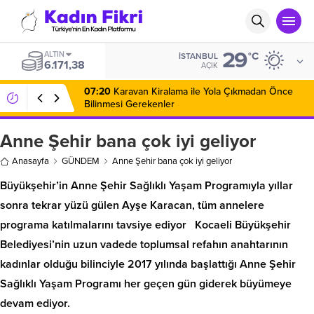
29
ALTIN
°C
İSTANBUL
6.171,38
AÇIK
07:20
Karavan Kiralama ile Yola Çıkmadan Önce
Bilinmesi Gerekenler
Anne Şehir bana çok iyi geliyor
Anasayfa
GÜNDEM
Anne Şehir bana çok iyi geliyor
Büyükşehir’in Anne Şehir Sağlıklı Yaşam Programıyla yıllar
sonra tekrar yüzü gülen Ayşe Karacan, tüm annelere
programa katılmalarını tavsiye ediyor Kocaeli Büyükşehir
Belediyesi’nin uzun vadede toplumsal refahın anahtarının
kadınlar olduğu bilinciyle 2017 yılında başlattığı Anne Şehir
Sağlıklı Yaşam Programı her geçen gün giderek büyümeye
devam ediyor.