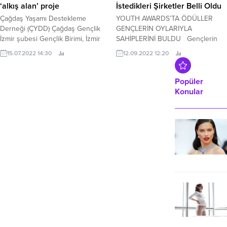
“Vücut Geliştirme Gençler
‘alkış alan’ proje
İstedikleri Şirketler Belli Oldu
Kategoris”inde Türkiye şampiyonu
Çağdaş Yaşamı Destekleme
YOUTH AWARDS’TA ÖDÜLLER
oldu.
Derneği (ÇYDD) Çağdaş Gençlik
GENÇLERİN OYLARIYLA
İzmir şubesi Gençlik Birimi, İzmir
SAHİPLERİNİ BULDU Gençlerin
Büyükşehir Belediyesi ve Köyde-İz
kariyer platformu Youthall’un
15.07.2022 14:30
12.09.2022 12:20
projesi ortaklığı ile Köyde Şenlik
ikincisini gerçekleştirdiği Youth
Var projesini Bergama’nın Çamavlu
Awards’ta şirketler, kullanılan 85
köyünde gerçekleştirdi.
binden fazla oy sonucunda 19 farklı
Popüler
kategoride ödüllerini aldı.
Konular