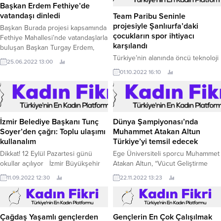
Başkan Erdem Fethiye’de
vatandaşı dinledi
Team Paribu Seninle
projesiyle Şanlıurfa’daki
Başkan Burada projesi kapsamında
çocukların spor ihtiyacı
Fethiye Mahallesi’nde vatandaşlarla
karşılandı
buluşan Başkan Turgay Erdem,
sorunları yerinde dinledi.
Türkiye’nin alanında öncü teknoloji
25.06.2022 13:00
şirketi ve lider kripto varlık işlem
01.10.2022 16:10
platformu Paribu’nun çatısı altındaki
Team Paribu’nun İhtiyaç Haritası ile
birlikte yürüttüğü "Team Paribu
Seninle" projesi, Şanlıurfa’ya ulaştı.
İzmir Belediye Başkanı Tunç
Dünya Şampiyonası’nda
Soyer’den çağrı: Toplu ulaşımı
Muhammet Atakan Altun
kullanalım
Türkiye’yi temsil edecek
Dikkat! 12 Eylül Pazartesi günü
Ege Üniversiteli sporcu Muhammet
okullar açılıyor İzmir Büyükşehir
Atakan Altun, “Vücut Geliştirme
Belediyesi, okulların açılacağı 12
Gençler Kategoris”inde Türkiye
11.09.2022 12:30
22.11.2022 13:23
Eylül Pazartesi günü öncesi toplu
şampiyonu oldu Ege Üniversitesi
ulaşım hizmetlerinin sorunsuz akışı
Sağlık Bilimleri Fakültesi Fizyoterapi
için tedbirlerini aldı.
ve Rehabilitasyon Bölümü
öğrencisi Muhammet Atakan Altun
Çağdaş Yaşamlı gençlerden
Gençlerin En Çok Çalışılmak