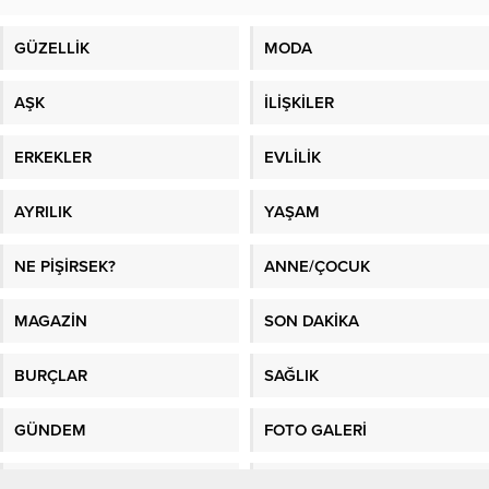
GÜZELLİK
MODA
AŞK
İLİŞKİLER
ERKEKLER
EVLİLİK
AYRILIK
YAŞAM
NE PİŞİRSEK?
ANNE/ÇOCUK
MAGAZİN
SON DAKİKA
BURÇLAR
SAĞLIK
GÜNDEM
FOTO GALERİ
VİDEO GALERİ
GAZETE MANŞETLERİ