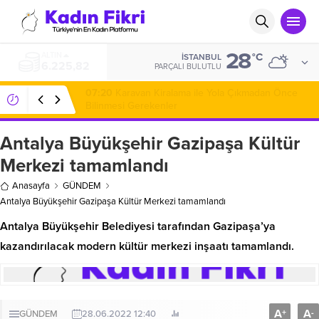
28
ALTIN
°C
İSTANBUL
6.225,82
PARÇALI BULUTLU
07:20
Karavan Kiralama ile Yola Çıkmadan Önce
Bilinmesi Gerekenler
Antalya Büyükşehir Gazipaşa Kültür
Merkezi tamamlandı
Anasayfa
GÜNDEM
Antalya Büyükşehir Gazipaşa Kültür Merkezi tamamlandı
Antalya Büyükşehir Belediyesi tarafından Gazipaşa’ya
kazandırılacak modern kültür merkezi inşaatı tamamlandı.
A
A
+
-
GÜNDEM
28.06.2022 12:40