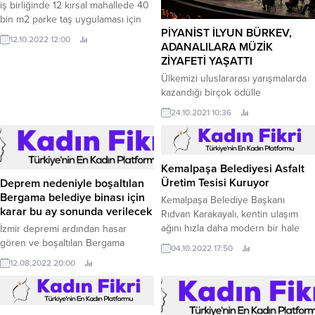
iş birliğinde 12 kırsal mahallede 40
bin m2 parke taş uygulaması için
PİYANİST İLYUN BÜRKEV,
çalışmalar başladı.
12.10.2022 12:00
ADANALILARA MÜZİK
ZİYAFETİ YAŞATTI
Ülkemizi uluslararası yarışmalarda
kazandığı birçok ödülle
gururlandıran ‘harika çocuk’ İlyun
24.10.2021 10:36
Bürkev, Çukurova Devlet Senfoni
Orkestrası ile ikinci konserini verdi.
Adana Büyükşehir Belediyesi
Konser Salonu’nda Mozart’ın 13
Kemalpaşa Belediyesi Asfalt
No’lu Piyano Konçertosu ile
Üretim Tesisi Kuruyor
Deprem nedeniyle boşaltılan
dinleyicilerin karşısına çıkan İlyun
Bergama belediye binası için
Kemalpaşa Belediye Başkanı
Bürkev, kazandığı uluslararası
karar bu ay sonunda verilecek
Rıdvan Karakayalı, kentin ulaşım
yarışmalar arasında en son,
ağını hızla daha modern bir hale
İzmir depremi ardından hasar
Uluslararası Chopin Yarışması’nda
getirebilmek için önemli bir hizmete
gören ve boşaltılan Bergama
birinciliğin yanı sıra En İyi Chopin...
04.10.2022 17:50
imza atıyor Kemalpaşa Belediyesi
Belediyesi Hizmet Binası için
12.08.2022 20:00
tarafından Fen İşleri
güçlendirme veya yeniden
Müdürlüğü’nün Armutlu
yapılması yönünde karar
Mahallesi’nde bulunan şantiye
verilebilmesi çalışmalarında son
alanına Asfalt Emülsiyon Üretim
aşamaya gelindi.