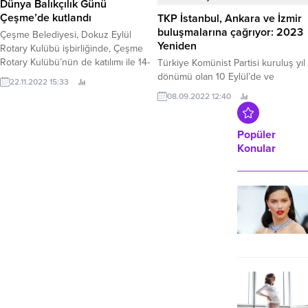
Dünya Balıkçılık Günü
Tesisi kuruluyor.
Çeşme’de kutlandı
TKP İstanbul, Ankara ve İzmir
buluşmalarına çağrıyor: 2023
Çeşme Belediyesi, Dokuz Eylül
Yeniden
Rotary Kulübü işbirliğinde, Çeşme
Rotary Kulübü’nün de katılımı ile 14-
Türkiye Komünist Partisi kuruluş yıl
21 Kasım Dünya Balıkçılık Haftasını
dönümü olan 10 Eylül’de ve
22.11.2022 15:33
denizler için farkındalık yaratmak
devamında 11 ve 17 Eylül'de üç
08.09.2022 12:40
amacıyla bir dizi etkinlikle kutladı.
büyük ilde etkinlikler düzenliyor.
Popüler
Konular