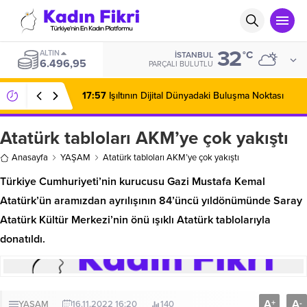
32
ALTIN
°C
İSTANBUL
6.496,95
PARÇALI BULUTLU
17:57
Işıltının Dijital Dünyadaki Buluşma Noktası
Atatürk tabloları AKM’ye çok yakıştı
Anasayfa
YAŞAM
Atatürk tabloları AKM’ye çok yakıştı
Türkiye Cumhuriyeti’nin kurucusu Gazi Mustafa Kemal
Atatürk’ün aramızdan ayrılışının 84’üncü yıldönümünde Saray
Atatürk Kültür Merkezi’nin önü ışıklı Atatürk tablolarıyla
donatıldı.
A
A
+
-
YAŞAM
16.11.2022 16:20
140