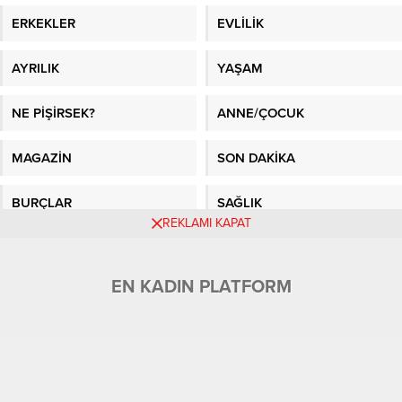
ERKEKLER
EVLİLİK
AYRILIK
YAŞAM
NE PİŞİRSEK?
ANNE/ÇOCUK
MAGAZİN
SON DAKİKA
BURÇLAR
SAĞLIK
REKLAMI KAPAT
GÜNDEM
FOTO GALERİ
EN KADIN PLATFORM
VİDEO GALERİ
GAZETE MANŞETLERİ
Sitene Ekle
En İyi Makaleler
/
Kadın Fikri
/
Sağlık
/
Kadın
/
En Güncel Bilgiler
/