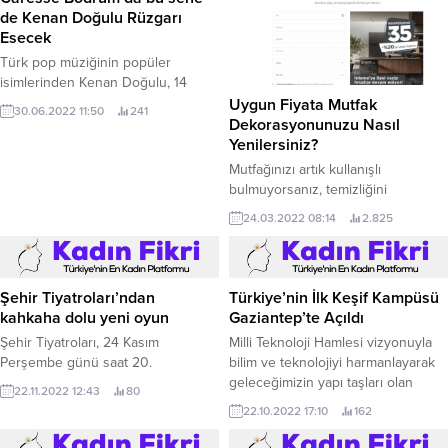
de Kenan Doğulu Rüzgarı
Esecek
Türk pop müziğinin popüler
isimlerinden Kenan Doğulu, 14
Temmuz Perşembe günü Caresse,
Uygun Fiyata Mutfak
30.06.2022 11:50
241
a Luxury Collection Resort & Spa,
Dekorasyonunuzu Nasıl
Bodrum’da sahne alacak.
Yenilersiniz?
Mutfağınızı artık kullanışlı
bulmuyorsanız, temizliğini
yapmakta zorlanıyorsanız ve
24.03.2022 08:14
2.825
düzenli olarak tutmak zorlaştıysa
yenilik çanları çalıyor demektir.
Yepyeni bir mutfağa sahip olmak
istisnasız herkesin hayalidir. Bu
Şehir Tiyatroları’ndan
Türkiye’nin İlk Keşif Kampüsü
hayali gerçeğe dönüştürmek için
kahkaha dolu yeni oyun
Gaziantep’te Açıldı
mutlaka yüksek rakamlardan oluşan
Şehir Tiyatroları, 24 Kasım
Milli Teknoloji Hamlesi vizyonuyla
bir bütçeye sahip olmanız
Perşembe günü saat 20.
bilim ve teknolojiyi harmanlayarak
gerekmez.
geleceğimizin yapı taşları olan
22.11.2022 12:43
80
çocuklarla buluşturmak amacıyla
22.10.2022 17:10
162
hayata geçirilen Keşif Kampüsü
Türkiye’de ilk defa Gaziantep’te