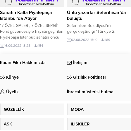
açıldı.
Sanatın Kalbi Piyalepaşa
Ünlü yazarlar Seferihisar’da
İstanbul’da Atıyor
buluştu
“7 ÖZEL GALERİ, 7 ÖZEL SERGİ”
Seferihisar Belediyesi’nin
Polat güvencesiyle hayata geçirilen
gerçekleştirdiği “Türkiye 2.
Piyalepaşa İstanbul; sanatın öncü
02.08.2022 15:10
189
platformları ART ON, .
16.09.2022 13:28
154
Kadın Fikri Hakkımızda
İletişim
Künye
Gizlilik Politikası
Üyelik
İhracat müşterisi bulma
GÜZELLİK
MODA
AŞK
İLİŞKİLER