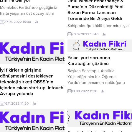
İzmir’e Geliyor
Ünlü İsimler Fenerbahçe &
Puma’nın Düzenlediği Yeni
Memleket Partisi’nde geçtiğimiz
Sezon Forma Lansman
hafta yaşanan üst düzey istifa
Töreninde Bir Araya Geldi
gelişmeleri sonrasında Memleket
27.06.2022 15:00
Partisi Genel Başkanı Muharrem
Sahip olduğu köklü spor mirasıyla
İnce Partisi’nin yol haritasını çizmek
dünyanın önde gelen global spor
20.07.2022 15:40
için geçtiğimiz Perşembe günü İl
markası PUMA, forma sponsoru
Başkanlarını ve Parti Meclisi
olduğu Fenerbahçe ile görkemli bir
üyelerini Ankara’daki Genel
tanıtıma imza attı.
Merkezi’nde toplayarak bir araya
Yakıcı yurt sorununa
gelmişti.
Karabağlar çözümü
İyi fikirlerin girişime
Başkan Selvitopu, Atatürk
dönüşmesini destekleyen
Yükseöğrenim Kız Öğrenci
teknoloji şirketi OBSS’nin
Yurdu'nun tamamen dolduğunu
içinden çıkan start-up ‘Intouch’
söyledi.
18.08.2022 11:20
Avrupa yolunda
Sosyal etkileşim uygulaması
16.11.2022 14:30
‘Intouch’, Innogate Uluslararası
Girişim Hızlandırma Programı’nda
Teknoloji sektöründe 17 yıllık
deneyimi olan teknoloji şirketi
OBSS, girişimciliği destekleyerek