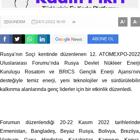
A
A
+
-
GÜNDEM
24.11.2022 16:10
ABONE OL
Rusya’nın Soçi kentinde düzenlenen 12. ATOMEXPO-2022
Uluslararası Forumu’nda Rusya Devlet Nükleer Enerji
Kuruluşu Rosatom ve BRICS Gençlik Enerji Ajansı'nın
desteğiyle temiz enerji, yeni teknolojiler ve sürdürülebilir
kalkınma alanlarında genç liderler için bir etkinlik düzenledi.
Forumun düzenlendiği 20-22 Kasım 2022 tarihlerinde
Ermenistan, Bangladeş, Beyaz Rusya, Bolivya, Brezilya,
Vietnam, Gana, Hindistan, Kazakistan, Kamerun, Kenya,