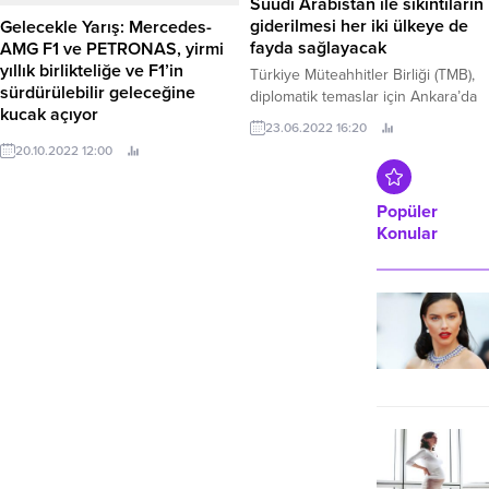
Suudi Arabistan ile sıkıntıların
teknoloji ekosistemini geliştirmeyi
giderilmesi her iki ülkeye de
Gelecekle Yarış: Mercedes-
önemsiyor.
fayda sağlayacak
AMG F1 ve PETRONAS, yirmi
yıllık birlikteliğe ve F1’in
Türkiye Müteahhitler Birliği (TMB),
sürdürülebilir geleceğine
diplomatik temaslar için Ankara’da
kucak açıyor
bulunan Suudi bakanlar ile Ticaret
23.06.2022 16:20
Bakanı Mehmet Muş başkanlığında
Mercedes-AMG Formula One
20.10.2022 12:00
bir araya geldi.
Takımı ve PETRONAS, Malezya'nın
Kuala Lumpur kentinde Takım
Unvanı ve Teknik Ortaklığın 2026
Popüler
yılı sonrası için uzun yılları
Konular
kapsayacak şekilde yenilendiğini
duyurdu.