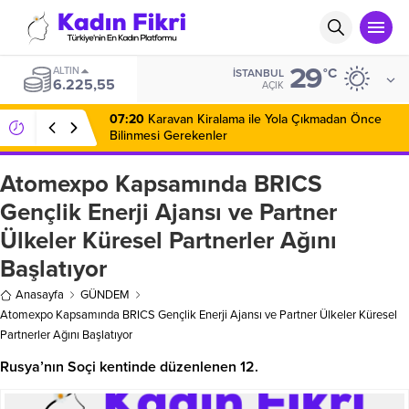
29
ALTIN
°C
İSTANBUL
6.225,55
AÇIK
07:20
Karavan Kiralama ile Yola Çıkmadan Önce
Bilinmesi Gerekenler
Atomexpo Kapsamında BRICS
Gençlik Enerji Ajansı ve Partner
Ülkeler Küresel Partnerler Ağını
Başlatıyor
Anasayfa
GÜNDEM
Atomexpo Kapsamında BRICS Gençlik Enerji Ajansı ve Partner Ülkeler Küresel
Partnerler Ağını Başlatıyor
Rusya’nın Soçi kentinde düzenlenen 12.