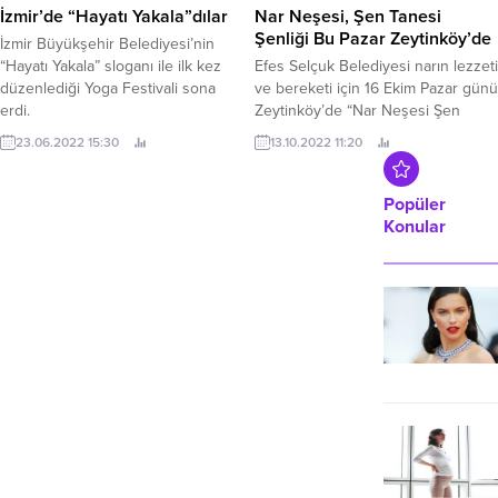
İzmir’de “Hayatı Yakala”dılar
Nar Neşesi, Şen Tanesi
Şenliği Bu Pazar Zeytinköy’de
İzmir Büyükşehir Belediyesi’nin
“Hayatı Yakala” sloganı ile ilk kez
Efes Selçuk Belediyesi narın lezzeti
düzenlediği Yoga Festivali sona
ve bereketi için 16 Ekim Pazar günü
erdi.
Zeytinköy’de “Nar Neşesi Şen
Tanesi” Şenliği’ni düzenliyor.
23.06.2022 15:30
13.10.2022 11:20
Popüler
Konular