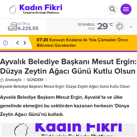
29
ALTIN
°C
İSTANBUL
6.225,55
AÇIK
07:20
Karavan Kiralama ile Yola Çıkmadan Önce
Bilinmesi Gerekenler
Ayvalık Belediye Başkanı Mesut Ergin:
Düzya Zeytin Ağacı Günü Kutlu Olsun
Anasayfa
GÜNDEM
Ayvalık Belediye Başkanı Mesut Ergin: Düzya Zeytin Ağacı Günü Kutlu Olsun
Ayvalık Belediye Başkanı Mesut Ergin, Ayvalık’ta ve ülke
genelinde ekmeğini bu sektörden kazanan herkesin ‘Dünya
Zeytin Ağacı Günü’nü kutladı.