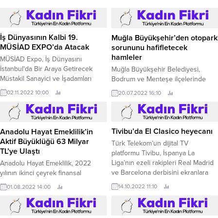
İş Dünyasının Kalbi 19.
Muğla Büyükşehir’den otopark
MÜSİAD EXPO’da Atacak
sorununu hafifletecek
hamleler
MÜSİAD Expo, İş Dünyasını
İstanbul'da Bir Araya Getirecek
Muğla Büyükşehir Belediyesi,
Müstakil Sanayici ve İşadamları
Bodrum ve Menteşe ilçelerinde
Derneği (MÜSİAD) İzmir Başkanı
yoğun araç parkının trafik
02.11.2022 10:00
20.07.2022 16:10
Bilal Saygılı, 2-5 Kasım 2022
yoğunluğuna neden olmaması için
tarihleri arasında TÜYAP İstanbul
Bodrum Turgutreis Yaşam Merkezi
Fuar Merkezi’nde
ile Menteşe Kent Meydanı
gerçekleştirilecek olan 19.
otoparkını vatandaşların hizmetine
Tivibu’da El Clasico heyecanı
Anadolu Hayat Emeklilik’in
sundu.
Aktif Büyüklüğü 63 Milyar
Türk Telekom’un dijital TV
TL’ye Ulaştı
platformu Tivibu, İspanya La
Liga’nın ezeli rakipleri Real Madrid
Anadolu Hayat Emeklilik, 2022
ve Barcelona derbisini ekranlara
yılının ikinci çeyrek finansal
getiriyor.
sonuçlarını açıkladı.
14.10.2022 11:10
01.08.2022 14:00