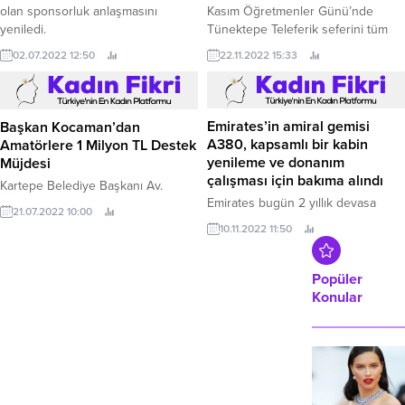
olan sponsorluk anlaşmasını
Kasım Öğretmenler Günü’nde
Oyuncu Faresi Türkiye’de satışa
yeniledi.
Tünektepe Teleferik seferini tüm
sundu.
öğretmenler için ücretsiz yaptı.
02.07.2022 12:50
22.11.2022 15:33
Başkan Kocaman’dan
Amatörlere 1 Milyon TL Destek
Müjdesi
Emirates’in amiral gemisi
A380, kapsamlı bir kabin
Kartepe Belediye Başkanı Av.
yenileme ve donanım
21.07.2022 10:00
çalışması için bakıma alındı
Emirates bugün 2 yıllık devasa
yenileme programını başlatarak,
10.11.2022 11:50
kabin içi donanımı tamamen
yükseltilecek ve en yeni Premium
Ekonomi koltuklarıyla donatılacak
Popüler
120 uçaktan ilki üzerinde
Konular
çalışmalara start verdi.