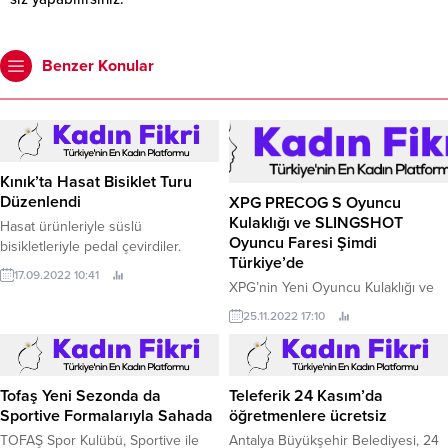
Benzer Konular
Kınık’ta Hasat Bisiklet Turu
Düzenlendi
XPG PRECOG S Oyuncu
Kulaklığı ve SLINGSHOT
Hasat ürünleriyle süslü
Oyuncu Faresi Şimdi
bisikletleriyle pedal çevirdiler.
Türkiye’de
17.09.2022 10:41
XPG’nin Yeni Oyuncu Kulaklığı ve
Oyuncu Faresi Türkiye’de
25.11.2022 17:10
Kullanıcıların Beğenisine Sunuldu
Oyuncular, e-sporcular ve teknoloji
meraklıları için hazır sistemler,
bileşenler ve çevre birimleri üreten
Tofaş Yeni Sezonda da
Teleferik 24 Kasım’da
XPG’nin geçtiğimiz aylarda
Sportive Formalarıyla Sahada
öğretmenlere ücretsiz
piyasaya sürdüğü XPG PRECOG
TOFAŞ Spor Kulübü, Sportive ile
Antalya Büyükşehir Belediyesi, 24
S Oyuncu Kulaklığı ve SLINGSHOT