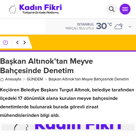
30
ALTIN
°C
İSTANBUL
6.267,43
PARÇALI BULUTLU
08:51
Mülkiyet, Miras ve Aile Hukukunda
Profesyonel Çözüm Ortaklığı
Başkan Altınok’tan Meyve
Bahçesinde Denetim
Anasayfa
GÜNDEM
Başkan Altınok’tan Meyve Bahçesinde Denetim
Keçiören Belediye Başkanı Turgut Altınok, belediye tarafından
ilçedeki 17 dönümlük alana kurulan meyve bahçesinde
denetimlerde bulunarak burada görevli ziraat
mühendislerinden bilgi aldı.