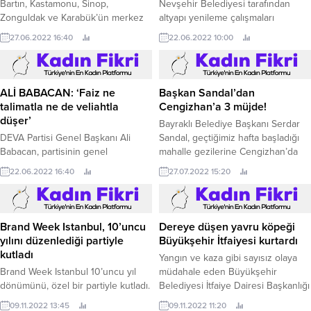
Bartın, Kastamonu, Sinop,
Nevşehir Belediyesi tarafından
Zonguldak ve Karabük’ün merkez
altyapı yenileme çalışmaları
ve ilçelerinde beklenen yoğun
tamamlanan ve sıcak asfalt ile
27.06.2022 16:40
22.06.2022 10:00
yağışlar sel ve su taşkınlarına
kaplanan 350 Evler Mahallesi
sebep oldu.
Gökkuşağı Sokak yeniden trafiğe
açıldı.
ALİ BABACAN: ‘Faiz ne
Başkan Sandal’dan
talimatla ne de veliahtla
Cengizhan’a 3 müjde!
düşer’
Bayraklı Belediye Başkanı Serdar
DEVA Partisi Genel Başkanı Ali
Sandal, geçtiğimiz hafta başladığı
Babacan, partisinin genel
mahalle gezilerine Cengizhan’da
merkezinde düzenlediği haftalık
devam etti.
22.06.2022 16:40
27.07.2022 15:20
değerlendirme toplantısında
konuştu.
Brand Week Istanbul, 10’uncu
Dereye düşen yavru köpeği
yılını düzenlediği partiyle
Büyükşehir İtfaiyesi kurtardı
kutladı
Yangın ve kaza gibi sayısız olaya
Brand Week Istanbul 10’uncu yıl
müdahale eden Büyükşehir
dönümünü, özel bir partiyle kutladı.
Belediyesi İtfaiye Dairesi Başkanlığı
ekipleri, can dostlarımız için de
09.11.2022 13:45
09.11.2022 11:20