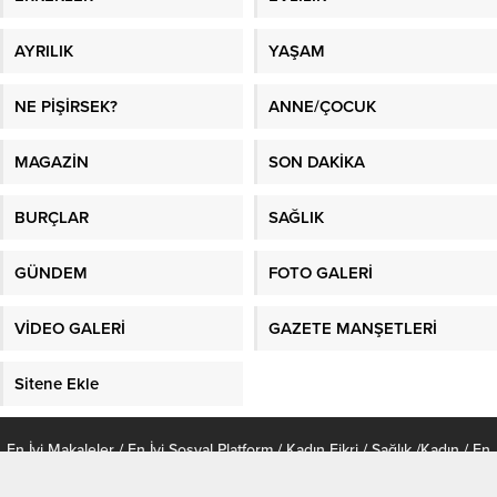
AYRILIK
YAŞAM
NE PİŞİRSEK?
ANNE/ÇOCUK
MAGAZİN
SON DAKİKA
BURÇLAR
SAĞLIK
GÜNDEM
FOTO GALERİ
VİDEO GALERİ
GAZETE MANŞETLERİ
Sitene Ekle
En İyi Makaleler
/
En İyi Sosyal Platform
/
Kadın Fikri
/
Sağlık
/
Kadın
/
En
Güncel Bilgiler
/
Kağıthane evden eve nakliyat
/