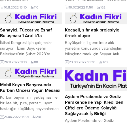
düzenlediği programla, vatanı için
10.11.2022 13:10
110
19.07.2022 11:50
162
göğsünü siper eden kahraman
şehitlerimizi andı.
Sanayici, Tüccar ve Esnaf
Kocaeli, sıfır atık projesiyle
Buluşması 1 Aralık’ta
örnek oluyor
İktisat Kongresi için çalışmalar
Büyükşehir, il genelinde atık
sürüyor İzmir Büyükşehir
yönetimi konusunda vatandaşları
Belediyesi’nin Şubat 2023’te
bilinçlendirmek için Seyyar Atık
İzmir’de düzenleyeceği İkinci
Getirme Merkezi Projesi’ni başlattı
26.11.2022 11:10
88
23.08.2022 10:30
123
Yüzyılın İktisat Kongresi’nin hazırlık
Kocaeli Büyükşehir Belediyesi, ilçe
çalışmaları kapsamında son paydaş
belediyelerle birlikte halkın
buluşması 1 Aralık’ta Sanayici,
ulaşımına uygun yerlere “Mobil
Tüccar ve Esnaf Grubu ile
(Seyyar) Atık Getirme Merkezi”
Mobil Koyun Banyosunda
yapılacak.
kuruyor.
Kurban Öncesi Yoğun Mesaisi
Aydem Perakende ve Gediz
Kurban bayramının yaklaşması ile
Perakende ile Yapı Kredi’den
birlikte bit, pire, parazit, uyuz
Çiftçilere Ödeme Kolaylığı
hastalığın küçükbaş hayvanlardan
Sağlayacak İş Birliği
atılması, et veriminin arttırılması
21.06.2022 14:01
218
adına Mustafakemalpaşa Belediyesi
Aydem Perakende ve Gediz
Destek Hizmetleri Müdürlüğü
Perakende ile Yapı Kredi arasında