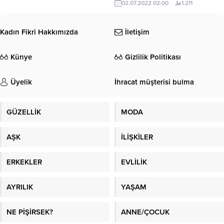
02.07.2022 02:00
1.211
personellerinin, kendi atölyelerinde
çiftçilere yönelik önemli bir iş
ürettiği, koyun yıkama makinesi bu
birliğine imza atıldı.
yılda hizmette.
Kadın Fikri Hakkımızda
İletişim
Künye
Gizlilik Politikası
Üyelik
İhracat müşterisi bulma
GÜZELLİK
MODA
AŞK
İLİŞKİLER
ERKEKLER
EVLİLİK
AYRILIK
YAŞAM
NE PİŞİRSEK?
ANNE/ÇOCUK