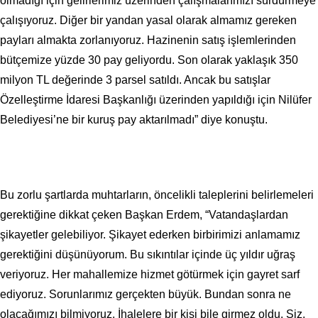
olmadığı için gelirlerimiz üzerinden çalışmalarımızı sürdürmeye
çalışıyoruz. Diğer bir yandan yasal olarak almamız gereken
payları almakta zorlanıyoruz. Hazinenin satış işlemlerinden
bütçemize yüzde 30 pay geliyordu. Son olarak yaklaşık 350
milyon TL değerinde 3 parsel satıldı. Ancak bu satışlar
Özelleştirme İdaresi Başkanlığı üzerinden yapıldığı için Nilüfer
Belediyesi’ne bir kuruş pay aktarılmadı” diye konuştu.
Bu zorlu şartlarda muhtarların, öncelikli taleplerini belirlemeleri
gerektiğine dikkat çeken Başkan Erdem, “Vatandaşlardan
şikayetler gelebiliyor. Şikayet ederken birbirimizi anlamamız
gerektiğini düşünüyorum. Bu sıkıntılar içinde üç yıldır uğraş
veriyoruz. Her mahallemize hizmet götürmek için gayret sarf
ediyoruz. Sorunlarımız gerçekten büyük. Bundan sonra ne
olacağımızı bilmiyoruz. İhalelere bir kişi bile girmez oldu. Siz,