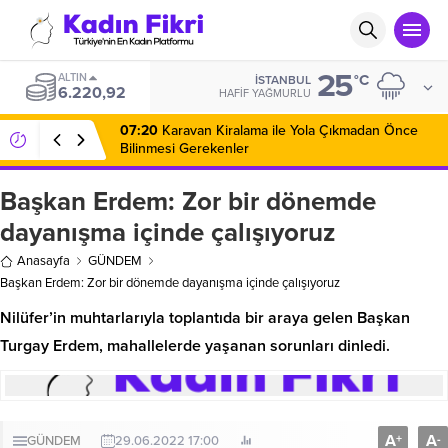
25
ALTIN
°C
İSTANBUL
6.220,92
HAFIF YAĞMURLU
07:20
Karavan Kiralama ile Yola Çıkmadan Önce
Bilinmesi Gerekenler
Başkan Erdem: Zor bir dönemde
dayanışma içinde çalışıyoruz
Anasayfa
GÜNDEM
Başkan Erdem: Zor bir dönemde dayanışma içinde çalışıyoruz
Nilüfer’in muhtarlarıyla toplantıda bir araya gelen Başkan
Turgay Erdem, mahallelerde yaşanan sorunları dinledi.
A
A
+
-
GÜNDEM
29.06.2022 17:00