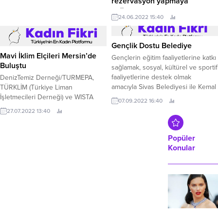
rezervasyon yapmaya
çağırıyor
24.06.2022 15:40
Pandeminin etkilerinden çıkarken,
Emirates, Haziran ve Temmuz ayları
arasında BAE'den haftalık 2.
Gençlik Dostu Belediye
Mavi İklim Elçileri Mersin’de
Gençlerin eğitim faaliyetlerine katkı
Buluştu
sağlamak, sosyal, kültürel ve sportif
faaliyetlerine destek olmak
DenizTemiz Derneği/TURMEPA,
amacıyla Sivas Belediyesi ile Kemal
TÜRKLİM (Türkiye Liman
İbni Hümam Vakfı arasında işbirliği
İşletmecileri Derneği) ve WISTA
07.09.2022 16:40
protokolü imzalandı.
Türkiye’nin (Uluslararası Deniz
27.07.2022 13:40
Ticareti ile İştigal Eden Kadınlar
Derneği) dünyada giderek artan
iklim değişikliği olaylarına dikkat
Popüler
çekmek ve çevresel sorunlara
Konular
yönelik sürdürülebilir çözümler
geliştirmek amacıyla hayata
geçirdiği Mavi İklim Elçileri
Projesi’nin Antalya’dan sonra ikinci
durağı Mersin oldu.