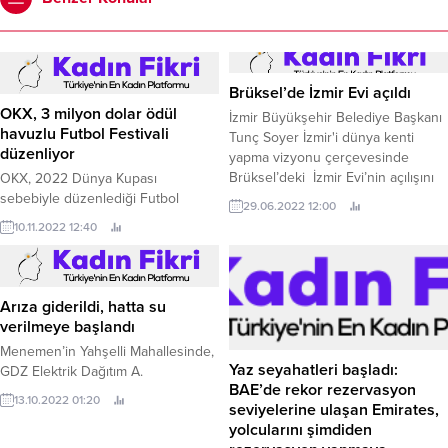
Brüksel’de İzmir Evi açıldı
OKX, 3 milyon dolar ödül
İzmir Büyükşehir Belediye Başkanı
havuzlu Futbol Festivali
Tunç Soyer İzmir'i dünya kenti
düzenliyor
yapma vizyonu çerçevesinde
Brüksel’deki İzmir Evi’nin açılışını
OKX, 2022 Dünya Kupası
yaptı.
sebebiyle düzenlediği Futbol
29.06.2022 12:00
Festivali aracılığıyla kripto
10.11.2022 12:40
ekosistemindeki futbolseverlerle
buluşuyor.
Arıza giderildi, hatta su
verilmeye başlandı
Menemen’in Yahşelli Mahallesinde,
Yaz seyahatleri başladı:
GDZ Elektrik Dağıtım A.
BAE’de rekor rezervasyon
13.10.2022 01:20
seviyelerine ulaşan Emirates,
yolcularını şimdiden