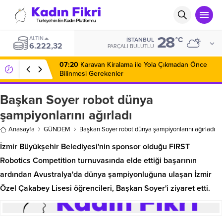
28
ALTIN
°C
İSTANBUL
6.222,32
PARÇALI BULUTLU
07:20
Karavan Kiralama ile Yola Çıkmadan Önce
Bilinmesi Gerekenler
Başkan Soyer robot dünya
şampiyonlarını ağırladı
Anasayfa
GÜNDEM
Başkan Soyer robot dünya şampiyonlarını ağırladı
İzmir Büyükşehir Belediyesi'nin sponsor olduğu FIRST
Robotics Competition turnuvasında elde ettiği başarının
ardından Avustralya'da dünya şampiyonluğuna ulaşan İzmir
Özel Çakabey Lisesi öğrencileri, Başkan Soyer'i ziyaret etti.