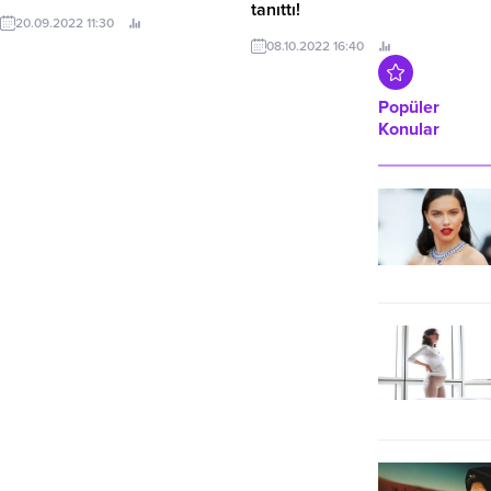
tanıttı!
Games tarafından geliştirilen Sosyal
20.09.2022 11:30
Lig’in relansman kampanyası
Dünyanın ve Türkiye’nin lider cilt
08.10.2022 16:40
yayında.
bakım markalarından NIVEA, Yeni
Luminous630 Leke Karşıtı Bakım
Serisi’ni Pelin Akil ile birlikte, 3 Ekim
Popüler
tarihinde Esma Sultan Yalısı’nda
Konular
düzenlediği lansmanla tanıttı.