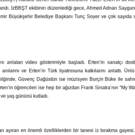
kutlandı. İzBBŞT ekibinin düzenlediği gece, Ahmed Adnan Saygu
i İzmir Büyükşehir Belediye Başkanı Tunç Soyer ve çok sayıda 
ı anlatan video gösterimiyle başladı. Erten’in sanatçı dost
 anılarını ve Erten’in Türk tiyatrosuna katkılarını anlattı. Ünl
eşliğinde, Güvenç Dağüstün ise müzisyen Burçin Büke ile sahn
rten’in öğrencileri ise hep bir ağızdan Frank Sinatra’nın “My Wa
ı ve yaş gününü kutladı.
an ayıran en önemli özelliklerden bir tanesi iz bırakma gayesi