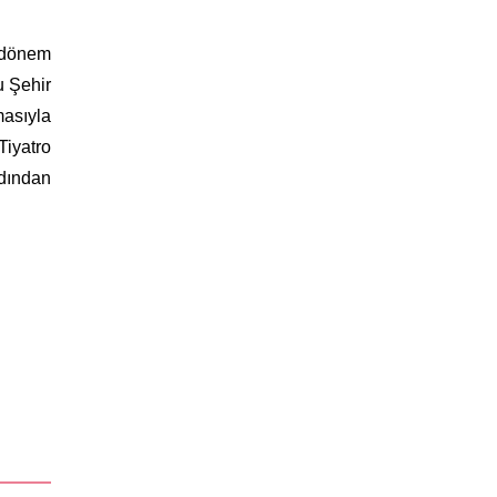
, dönem
u Şehir
masıyla
Tiyatro
rdından