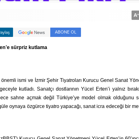
A
+
ABONE OL
aylaş
ten’e sürpriz kutlama
n önemli ismi ve İzmir Şehir Tiyatroları Kurucu Genel Sanat Yö
r geceyle kutladı. Sanatçı dostlarının Yücel Erten’i yalnız bıra
ece sahne açmak değil Türkiye’ye model olmak olduğunu sö
güle oynaya özgürce tiyatro yapacağı, sanat icra edeceği bir m
ı (İzBBŞT) Kurucu Genel Sanat Yönetmeni Yücel Erten’in 60’ınc