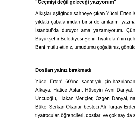
“Geçmişi değil geleceği yazıyorum”
Alkışlar eşliğinde sahneye çıkan Yücel Erten is
yıldaki çabalarımdan birisi de anılarımı yazma
İstanbul’da duruyor ama yazamıyorum. Çünk
Büyükşehir Belediyesi Şehir Tiyatroları’nın ge
Beni mutlu ettiniz, umudumu çoğalttınız, gönüld
Dostları yalnız bırakmadı
Yücel Erten’i 60’ıncı sanat yılı için hazırl
Alkaya, Hatice Aslan, Hüseyin Avni Danyal
Uncuoğlu, Hakan Meriçler, Özgen Danyal, m
Büke, Serkan Okanar, besteci Ali Turgay Erd
tiyatrocular, öğrencileri, dostları ve çok sayıda 