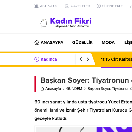
ASTROLOJİ
GAZETELER
SİTENE EKLE
ANASAYFA
GÜZELLİK
MODA
İLİ
Kadınca
11:15
Cilt Kalit
Haberler/Bilgiler
Başkan Soyer: Tiyatronun 
Anasayfa
GÜNDEM
Başkan Soyer: Tiyatronun ö
60’ıncı sanat yılında usta tiyatrocu Yücel Ert
önemli ismi ve İzmir Şehir Tiyatroları Kurucu G
geceyle kutladı.