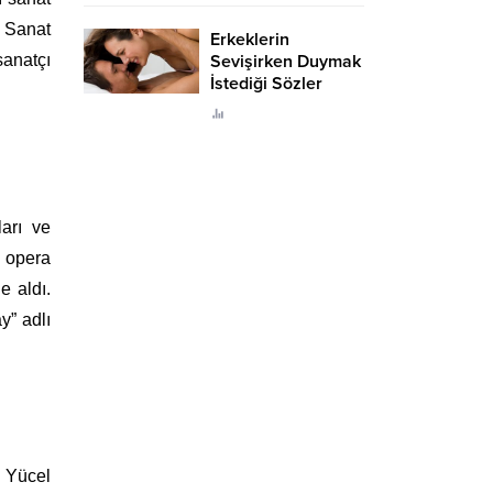
n Sanat
Erkeklerin
sanatçı
Sevişirken Duymak
İstediği Sözler
Neler?
ları ve
ü opera
e aldı.
y” adlı
. Yücel