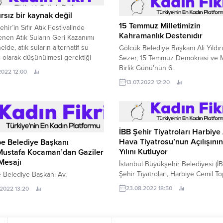
ırsız bir kaynak değil
15 Temmuz Milletimizin
hir’in Sıfır Atık Festivalinde
Kahramanlık Destenıdır
nen Atık Suların Geri Kazanımı
elde, atık suların alternatif su
Gölcük Belediye Başkanı Ali Yıldır
 olarak düşünülmesi gerektiği
Sezer, 15 Temmuz Demokrasi ve Mi
dildi Kocaeli Büyükşehir
Birlik Günü’nün 6.
.2022 12:00
esi tarafından sürdürülebilir bir
13.07.2022 12:20
macıyla düzenlenen Sıfır Atık
li’nin ikinci gününde Atık Suların
zanımı konuşuldu.
İBB Şehir Tiyatroları Harbiye
Hava Tiyatrosu’nun Açılışının
e Belediye Başkanı
Yılını Kutluyor
Mustafa Kocaman’dan Gaziler
Mesajı
İstanbul Büyükşehir Belediyesi (İB
Şehir Tiyatroları, Harbiye Cemil T
 Belediye Başkanı Av.
Açık Hava Tiyatrosu’nun açılışının
23.08.2022 18:50
.2022 13:20