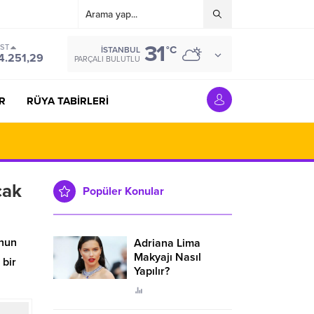
31
IST
°C
İSTANBUL
4.251,29
PARÇALI BULUTLU
R
RÜYA TABİRLERİ
cak
Popüler Konular
unun
Adriana Lima
Makyajı Nasıl
 bir
Yapılır?