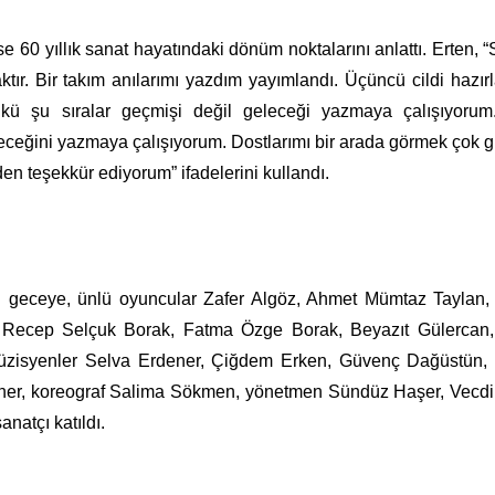
e 60 yıllık sanat hayatındaki dönüm noktalarını anlattı. Erten, 
ktır. Bir takım anılarımı yazdım yayımlandı. Üçüncü cildi hazır
ü şu sıralar geçmişi değil geleceği yazmaya çalışıyorum.
leceğini yazmaya çalışıyorum. Dostlarımı bir arada görmek çok g
en teşekkür ediyorum” ifadelerini kullandı.
anan geceye, ünlü oyuncular Zafer Algöz, Ahmet Mümtaz Taylan
, Recep Selçuk Borak, Fatma Özge Borak, Beyazıt Gülercan,
üzisyenler Selva Erdener, Çiğdem Erken, Güvenç Dağüstün, 
ener, koreograf Salima Sökmen, yönetmen Sündüz Haşer, Vecd
sanatçı katıldı.