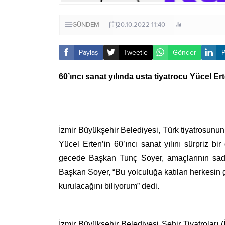
GÜNDEM
20.10.2022 11:40
Paylaş
Tweetle
Gönder
P
60’ıncı sanat yılında usta tiyatrocu Yücel Er
İzmir Büyükşehir Belediyesi, Türk tiyatrosunu
Yücel Erten’in 60’ıncı sanat yılını sürpriz bi
gecede Başkan Tunç Soyer, amaçlarının sad
Başkan Soyer, “Bu yolculuğa katılan herkesin 
kurulacağını biliyorum” dedi.
İzmir Büyükşehir Belediyesi Şehir Tiyatrolar