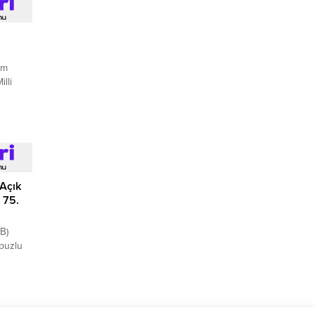
ım
lli
 Açık
 75.
B)
opuzlu
 75.