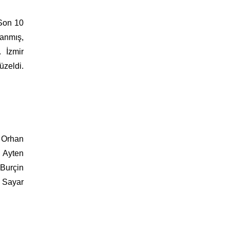
“Son 10
lanmış,
 İzmir
üzeldi.
, Orhan
 Ayten
Burçin
i Sayar