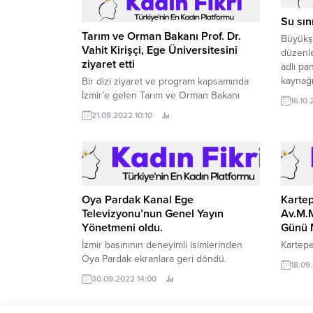
Su sın
Tarım ve Orman Bakanı Prof. Dr.
Büyükşe
Vahit Kirişçi, Ege Üniversitesini
düzenle
ziyaret etti
adlı pan
kaynağı
Bir dizi ziyaret ve program kapsamında
ifade e
İzmir’e gelen Tarım ve Orman Bakanı
16.10
Belediy
Prof.
21.08.2022 10:10
dünya a
Festiva
Geri Ka
Oya Pardak Kanal Ege
Kartep
Televizyonu’nun Genel Yayın
Av.M.
Yönetmeni oldu.
Günü 
İzmir basınının deneyimli isimlerinden
Kartepe
Oya Pardak ekranlara geri döndü.
18.09
30.09.2022 14:00