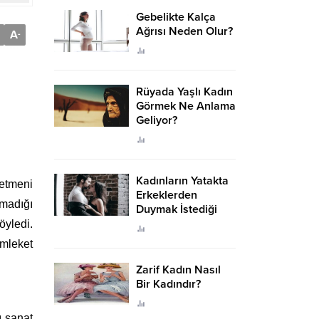
Gebelikte Kalça
Ağrısı Neden Olur?
A
-
Rüyada Yaşlı Kadın
Görmek Ne Anlama
Geliyor?
Kadınların Yatakta
netmeni
Erkeklerden
kmadığı
Duymak İstediği
Sözler
yledi.
emleket
Zarif Kadın Nasıl
Bir Kadındır?
ı sanat