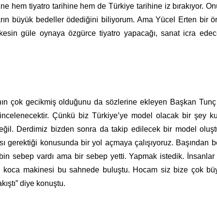
ine hem tiyatro tarihine hem de Türkiye tarihine iz bırakıyor. On
arın büyük bedeller ödediğini biliyorum. Ama Yücel Erten bir ö
kesin güle oynaya özgürce tiyatro yapacağı, sanat icra edec
ı’nın çok gecikmiş olduğunu da sözlerine ekleyen Başkan Tun
rak incelenecektir. Çünkü biz Türkiye’ye model olacak bir şey 
ğil. Derdimiz bizden sonra da takip edilecek bir model oluş
ası gerektiği konusunda bir yol açmaya çalışıyoruz. Başından b
bin sebep vardı ama bir sebep yetti. Yapmak istedik. İnsanlar
nin koca makinesi bu sahnede buluştu. Hocam siz bize çok bü
akıştı” diye konuştu.