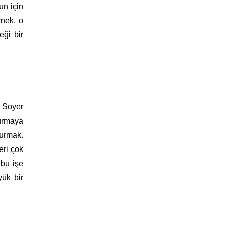
un için
rnek, o
eği bir
ç Soyer
kurmaya
turmak.
eri çok
 bu işe
yük bir