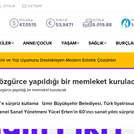
ÜYELİK
İLETİŞİM
DOLAR
EURO
ALTIN
B
47,0515
53,9471
6.019,88
1
ŞKİLER
ANNE/ÇOCUK
YAŞAM
SAĞLIK
BURÇLA
esini ve Yüz Uyumunu Destekleyen Modern Estetik Çözümler
özgürce yapıldığı bir memleket kurula
zgürce yapıldığı bir memleket kurulacak
en’e sürpriz kutlama İzmir Büyükşehir Belediyesi, Türk tiyatros
enel Sanat Yönetmeni Yücel Erten’in 60’ıncı sanat yılını sürpriz