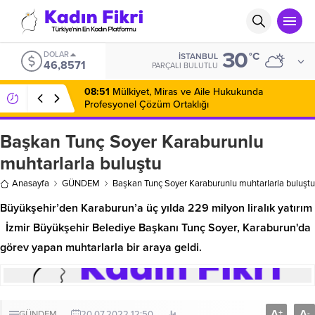
30
DOLAR
°C
İSTANBUL
46,8571
PARÇALI BULUTLU
08:51
Mülkiyet, Miras ve Aile Hukukunda
Profesyonel Çözüm Ortaklığı
Başkan Tunç Soyer Karaburunlu
muhtarlarla buluştu
Anasayfa
GÜNDEM
Başkan Tunç Soyer Karaburunlu muhtarlarla buluştu
Büyükşehir’den Karaburun’a üç yılda 229 milyon liralık yatırım
İzmir Büyükşehir Belediye Başkanı Tunç Soyer, Karaburun'da
görev yapan muhtarlarla bir araya geldi.
A
A
+
-
GÜNDEM
20.07.2022 12:50