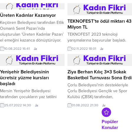
yatırımcılarla buluşturan dijital
platform Startup Burada, İlk Paya
Dayalı Kitle Fonlaması Kampanyası
Üreten Kadınlar Kazanıyor
kapsamında BAU Hub girişimi
TEKNOFEST’te ödül miktarı 43
Keçiören Belediyesi tarafından Etlik
egaranti tohum öncesi yatırım
Milyon TL
Osmanlı Semt Pazarı’nda
turunu başarıyla tamamladı.
oluşturulan ‘Üreten Kadınlar Pazarı’
TEKNOFEST 2023 teknoloji
el emeğini kazanca dönüştürüyor.
yarışmalarına başvurular başladı.
10.08.2022 16:41
02.11.2022 18:01
Yenişehir Belediyesinin
Ziya Berhan Kılıç 3×3 Sokak
ücretsiz yüzme kursları
Basketbol Turnuvası Sona Erdi
başladı
Çorlu Belediyesi'nin destekleriyle
Mersin Yenişehir Belediyesi
Çorlu Belediyesi Gençlik ve Spor
tarafından çocukların yaz tatilini
Kulübü (ÇBSK) tarafından,
verimli geçirebilmeleri amacıyla
geçtiğimiz yıl yitirdiğimiz değerli
25.07.2022 14:30
01.08.2022 21:30
verilen yüzme kursları başladı.
sporcu Ziya Berhan Kılıç anısına bu
yıl ikinci kez düzenlenen ve üç gün
süren "Ziya Berhan Kılıç 3x3 Sokak
Popüler
Basketbol Turnuvası" sona erdi.
Konular