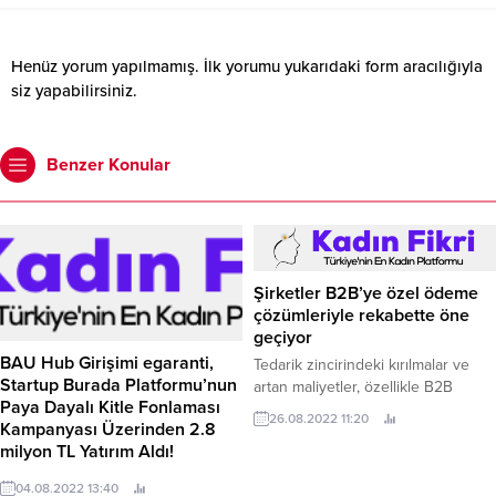
Henüz yorum yapılmamış. İlk yorumu yukarıdaki form aracılığıyla
siz yapabilirsiniz.
Benzer Konular
Şirketler B2B’ye özel ödeme
çözümleriyle rekabette öne
geçiyor
BAU Hub Girişimi egaranti,
Tedarik zincirindeki kırılmalar ve
Startup Burada Platformu’nun
artan maliyetler, özellikle B2B
Paya Dayalı Kitle Fonlaması
çalışan şirketlerin ürün tedarikini
26.08.2022 11:20
Kampanyası Üzerinden 2.8
her zamankinden daha hızlı ve
milyon TL Yatırım Aldı!
verimli gerçekleştirmesini
gerektiriyor.
Fona ihtiyaç duyan girişimleri
04.08.2022 13:40