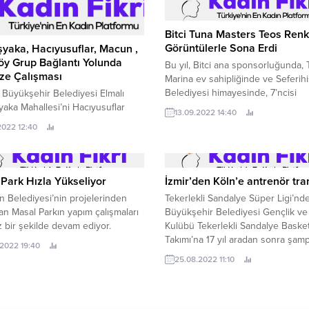
Bitci Tuna Masters Teos Renk
Görüntülerle Sona Erdi
yaka, Hacıyusuflar, Macun ,
öy Grup Bağlantı Yolunda
Bu yıl, Bitci ana sponsorluğunda,
ize Çalışması
Marina ev sahipliğinde ve Seferihi
Belediyesi himayesinde, 7’ncisi
 Büyükşehir Belediyesi Elmalı
düzenlenen Bitci Tuna Masters T
ka Mahallesi’ni Hacıyusuflar
13.09.2022 14:40
Balıkçılık Turnuvası, usta balıkçılar 
si’ne Bağlayan yayla yolunda
.2022 12:40
düzenlenen ödül töreniyle sona er
ze çalışmalarını sürdürüyor.
Park Hızla Yükseliyor
İzmir’den Köln’e antrenör tra
 Belediyesi’nin projelerinden
Tekerlekli Sandalye Süper Ligi’nde
olan Masal Parkın yapım çalışmaları
Büyükşehir Belediyesi Gençlik ve
ız bir şekilde devam ediyor.
Kulübü Tekerlekli Sandalye Baske
Takımı’na 17 yıl aradan sonra şam
.2022 19:40
kupası kazandıran Antrenör Erdinç 
25.08.2022 11:10
Almanya’nın Köln 99’ers ekibine t
oldu.