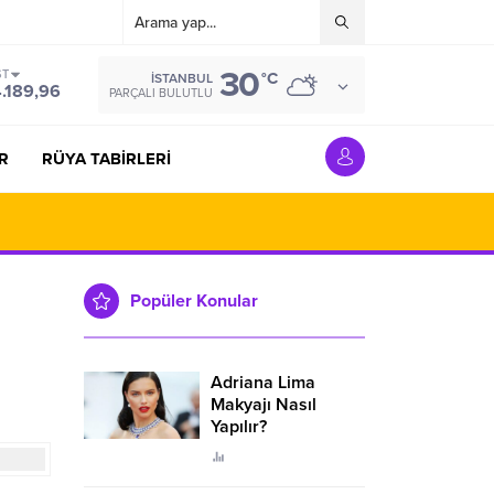
30
ST
°C
İSTANBUL
4.189,96
PARÇALI BULUTLU
R
RÜYA TABİRLERİ
Popüler Konular
Adriana Lima
Makyajı Nasıl
Yapılır?