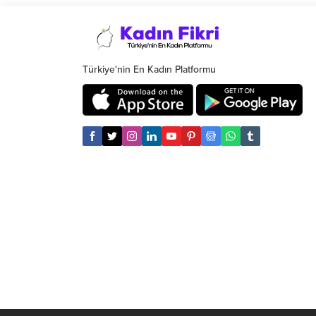
kazandırdık, Güneşlenme Teraslarından
vatandaşlarımız artık Cumhuriyet
Meydanı’ndan denize girebilecek” dedi.
Türkiye'nin En Kadın Platformu