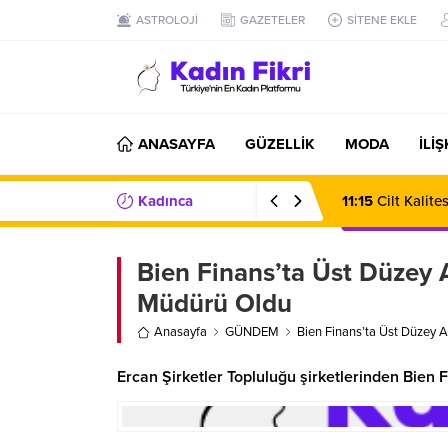
ASTROLOJİ
GAZETELER
SİTENE EKLE
ANASAYFA
GÜZELLİK
MODA
İLİ
Kadınca
07:20
Karavan K
Haberler/Bilgiler
Bien Finans’ta Üst Düzey A
Müdürü Oldu
Anasayfa
GÜNDEM
Bien Finans’ta Üst Düzey A
Ercan Şirketler Topluluğu şirketlerinden Bien 