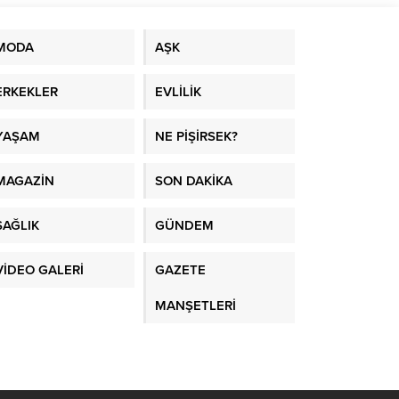
MODA
AŞK
ERKEKLER
EVLİLİK
YAŞAM
NE PİŞİRSEK?
MAGAZİN
SON DAKİKA
SAĞLIK
GÜNDEM
VİDEO GALERİ
GAZETE
MANŞETLERİ