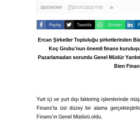
GÜNDEM
20.07.2022 11:10
Paylaş
Tweetle
Gönder
P
Ercan Şirketler Topluluğu şirketlerinden Bi
Koç Grubu’nun önemli finans kuruluşu
Pazarlamadan sorumlu Genel Müdür Yardımcıs
Bien Finan
Yurt içi ve yurt dışı faktoring işlemlerinde müş
Finans’ta üst düzey bir atama gerçekleştiril
Finans’ın Genel Müdürü oldu.