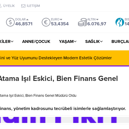
ÜYELİK
İLETİŞİM
DOLAR
EURO
ALTIN
BI
46,8571
53,4354
6.076,97
1
ŞKİLER
ANNE/ÇOCUK
YAŞAM
SAĞLIK
BURÇLA
iralama ile Yola Çıkmadan Önce Bilinmesi Gerekenler
tama Işıl Eskici, Bien Finans Genel
tama Işıl Eskici, Bien Finans Genel Müdürü Oldu
Finans, yönetim kadrosunu tecrübeli isimlerle sağlamlaştırıyor.