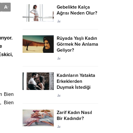
A
Gebelikte Kalça
-
Ağrısı Neden Olur?
rıyor.
Rüyada Yaşlı Kadın
Görmek Ne Anlama
e
Geliyor?
skici,
Kadınların Yatakta
Erkeklerden
Duymak İstediği
Sözler
an Bien
i, Bien
Zarif Kadın Nasıl
Bir Kadındır?