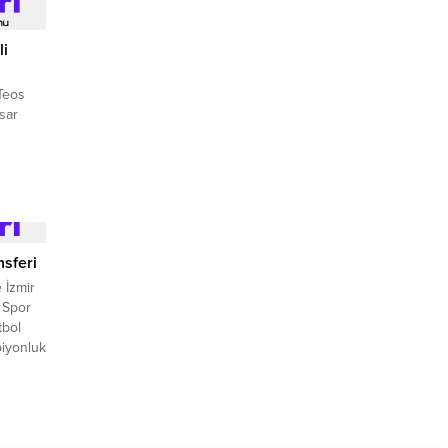
li
 Teos
sar
eos
için
di.
nsferi
 İzmir
 Spor
tbol
piyonluk
Kılıç,
ransfer