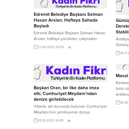
Edremit Belediye Başkanı Selman
Hasan Arslan, Haftaya Sahada
Gümüş
Başladı
Derek
Stabil
Edremit Belediye Başkanı Selman Hasan
Arslan, haftaya yürütülen çalışmaları
Antalya
yerinde inceleyerek başladı.
Gümüşya
27.06.2022 15:00
Mahalle
05.11
stabili
Masal 
Karaman
Başkan Oran, bir ilke daha imza
birisi 
attı; Cumhuriyet Meydanı’ndan
aralıks
denize girilebilecek
18.08
Yıllardır atıl durumda bulunan Cumhuriyet
Meydanı’nını yenileyerek dünya
standartlarına uygun hale getiren Oran
05.10.2022 14:09
“Çeşmemiz’e yepyeni bir yaşam alanı