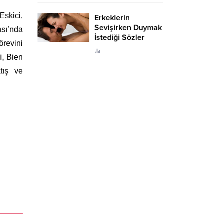
Eskici,
Erkeklerin
Sevişirken Duymak
ası’nda
İstediği Sözler
örevini
Neler?
i, Bien
tış ve