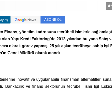
A
+
ABONE OL
aylaş
en Finans, yönetim kadrosunu tecrübeli isimlerle sağlamlaştı
 olan
Yapı Kredi Faktoring’de 2013 yılından bu yana Satış v
ı olarak görev yapmış, 25 yılı aşkın tecrübeye sahip Işıl E
s’ın Genel Müdürü olarak atandı.
terilerine inovatif ve uygulanabilir finansman alternatifleri sun
di. Bankacılık ve finans sektörünün tecrübeli ismi Işıl Eskic