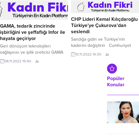
milyar 789 milyon TL’ye taşıdı.
CHP Lideri Kemal Kılıçdaroğlu
Türkiye’ye Çukurova’dan
GAMA, tedarik zincirinde
seslendi
işbirliğini ve şeffaflığı Infor ile
hayata geçiriyor
Sandığa gidin ve Türkiye'nin
kaderini değiştirin Cumhuriyet
Geri dönüşüm teknolojileri
Halk Partisi (CHP) Genel Başkanı
sağlayıcısı ve iplik üreticisi GAMA
13.11.2022 14:30
Kemal Kılıçdaroğlu, tüm Türkiye'ye
Recycle, Infor CloudSuite Industrial
08.11.2022 15:40
Çukurova Belediyesi'nin
Enterprise ile teslim sürelerini
gerçekleştirdiği 8 Buçuk Yılda 8'inci
azaltmayı ve pazar payını
Toplu Açılış ve Temel Atma
genişletmeyi hedefliyor Bulut
Popüler
Töreninde seslendi.
şirketi Infor, plastik geri dönüşüm
Konular
sağlayıcısı ve iplik üreticisi GAMA
Recycle Sürdürülebilir
Teknolojiler’in Infor CloudSuite
Industrial Enterprise’ı seçtiğini
duyurdu.