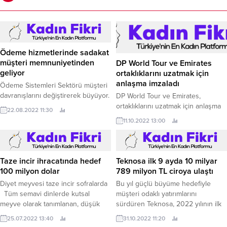
Ödeme hizmetlerinde sadakat
müşteri memnuniyetinden
DP World Tour ve Emirates
geliyor
ortaklıklarını uzatmak için
anlaşma imzaladı
Ödeme Sistemleri Sektörü müşteri
davranışlarını değiştirerek büyüyor.
DP World Tour ve Emirates,
ortaklıklarını uzatmak için anlaşma
22.08.2022 11:30
imzaladı.
11.10.2022 13:00
Taze incir ihracatında hedef
Teknosa ilk 9 ayda 10 milyar
100 milyon dolar
789 milyon TL ciroya ulaştı
Diyet meyvesi taze incir sofralarda
Bu yıl güçlü büyüme hedefiyle
Tüm semavi dinlerde kutsal
müşteri odaklı yatırımlarını
meyve olarak tanımlanan, düşük
sürdüren Teknosa, 2022 yılının ilk
kalorisiyle diyetlerde tavsiye edilen
9 ayında geçen yıla göre yüzde
25.07.2022 13:40
31.10.2022 11:20
taze incirde hasat zamanı.
118’lik büyüme ile cirosunu 10