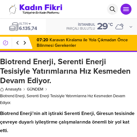
29
ALTIN
°C
İSTANBUL
6.135,74
PARÇALI BULUTLU
07:20
Karavan Kiralama ile Yola Çıkmadan Önce
Bilinmesi Gerekenler
Biotrend Enerji, Serenti Enerji
Tesisiyle Yatırımlarına Hız Kesmeden
Devam Ediyor.
Anasayfa
GÜNDEM
Biotrend Enerji, Serenti Enerji Tesisiyle Yatırımlarına Hız Kesmeden Devam
Ediyor.
Biotrend Enerji’nin alt iştiraki Serenti Enerji, Giresun tesisinde
çevreye duyarlı iyileştirme çalışmalarında önemli bir yol kat
etti.