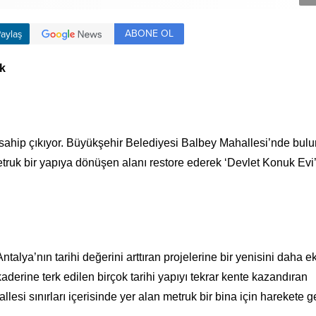
ABONE OL
aylaş
k
 sahip çıkıyor. Büyükşehir Belediyesi Balbey Mahallesi’nde bul
uk bir yapıya dönüşen alanı restore ederek ‘Devlet Konuk Evi’
lya’nın tarihi değerini arttıran projelerine bir yenisini daha ek
 kaderine terk edilen birçok tarihi yapıyı tekrar kente kazandıran
si sınırları içerisinde yer alan metruk bir bina için harekete ge