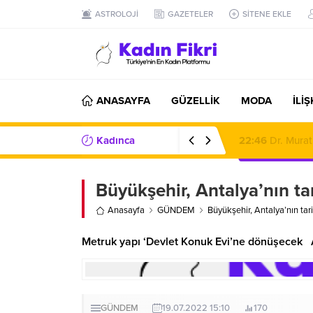
ASTROLOJİ
GAZETELER
SİTENE EKLE
ANASAYFA
GÜZELLİK
MODA
İLİ
Kadınca
17:57
Işıltının 
Haberler/Bilgiler
Büyükşehir, Antalya’nın tar
Anasayfa
GÜNDEM
Büyükşehir, Antalya’nın tari
Metruk yapı ‘Devlet Konuk Evi’ne dönüşecek An
GÜNDEM
19.07.2022 15:10
170