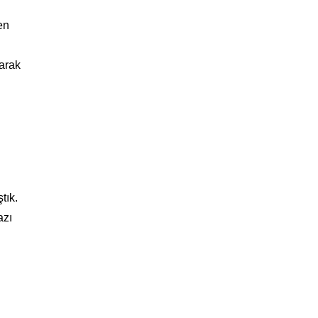
en
arak
tık.
azı