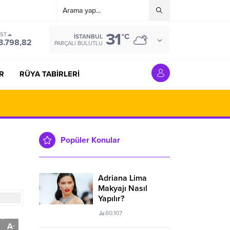
31
IST
°C
İSTANBUL
3.798,82
PARÇALI BULUTLU
R
RÜYA TABİRLERİ
Popüler Konular
Adriana Lima
Makyajı Nasıl
Yapılır?
60.107
A
-