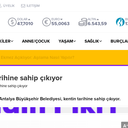
ÜYELİK
İLETİŞİM
DOLAR
EURO
ALTIN
B
47,7010
55,0063
6.543,59
1
ŞKİLER
ANNE/ÇOCUK
YAŞAM
SAĞLIK
BURÇLA
Dijital Dünyadaki Buluşma Noktası
ihine sahip çıkıyor
hine sahip çıkıyor
talya Büyükşehir Belediyesi, kentin tarihine sahip çıkıyor.
A
+