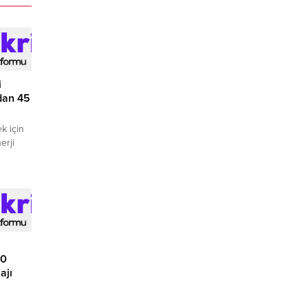
i
adan 45
k için
erji
isk
 yakıt
10
ajı