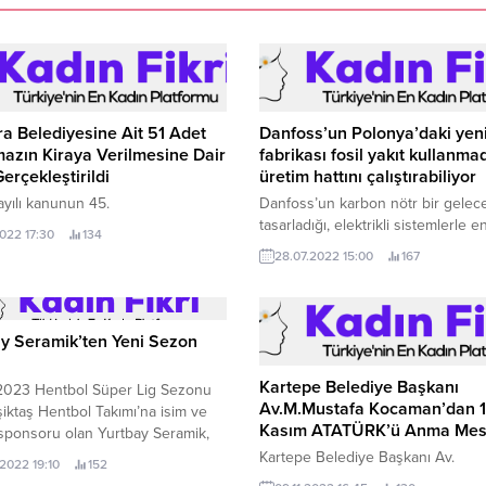
a Belediyesine Ait 51 Adet
Danfoss’un Polonya’daki yen
azın Kiraya Verilmesine Dair
fabrikası fosil yakıt kullanm
Gerçekleştirildi
üretim hattını çalıştırabiliyor
yılı kanunun 45.
Danfoss’un karbon nötr bir gelece
tasarladığı, elektrikli sistemlerle en
2022 17:30
134
tasarrufu sağlayan Polonya Grodz
28.07.2022 15:00
167
kampüsündeki yeni fabrikası, fosil
kullanmadan 45 üretim hattını
çalıştırabiliyor.
y Seramik’ten Yeni Sezon
ı
Kartepe Belediye Başkanı
2023 Hentbol Süper Lig Sezonu
Av.M.Mustafa Kocaman’dan 
şiktaş Hentbol Takımı’na isim ve
Kasım ATATÜRK’ü Anma Mes
sponsoru olan Yurtbay Seramik,
zon için başarı dileklerini
Kartepe Belediye Başkanı Av.
.2022 19:10
152
dı.