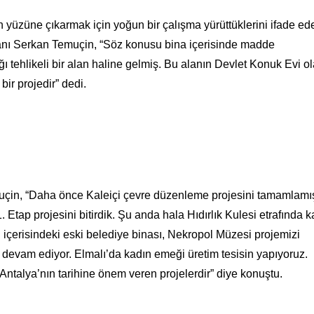
ün yüzüne çıkarmak için yoğun bir çalışma yürüttüklerini ifade ed
kanı Serkan Temuçin, “Söz konusu bina içerisinde madde
ı tehlikeli bir alan haline gelmiş.
Bu alanın Devlet Konuk Evi ol
bir projedir” dedi.
muçin, “Daha önce Kaleiçi çevre düzenleme projesini tamamlamış
tap projesini bitirdik. Şu anda hala Hıdırlık Kulesi etrafında k
 içerisindeki eski belediye binası, Nekropol Müzesi projemizi
er devam ediyor. Elmalı’da kadın emeği üretim tesisin yapıyoruz.
 Antalya’nın tarihine önem veren projelerdir” diye konuştu.