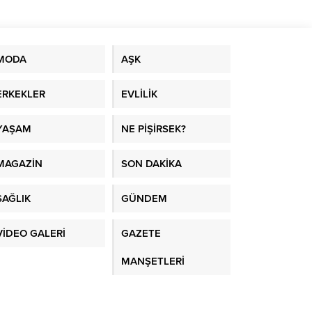
MODA
AŞK
ERKEKLER
EVLİLİK
YAŞAM
NE PİŞİRSEK?
MAGAZİN
SON DAKİKA
SAĞLIK
GÜNDEM
VİDEO GALERİ
GAZETE
MANŞETLERİ