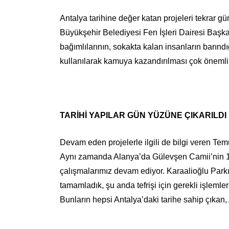
Antalya tarihine değer katan projeleri tekrar g
Büyükşehir Belediyesi Fen İşleri Dairesi Baş
bağımlılarının, sokakta kalan insanların barındığ
kullanılarak kamuya kazandırılması çok önemli 
TARİHİ YAPILAR GÜN YÜZÜNE ÇIKARILDI
Devam eden projelerle ilgili de bilgi veren Te
Aynı zamanda Alanya’da Gülevşen Camii’nin 1. E
çalışmalarımız devam ediyor. Karaalioğlu Parkı
tamamladık, şu anda tefrişi için gerekli işleml
Bunların hepsi Antalya’daki tarihe sahip çıkan,