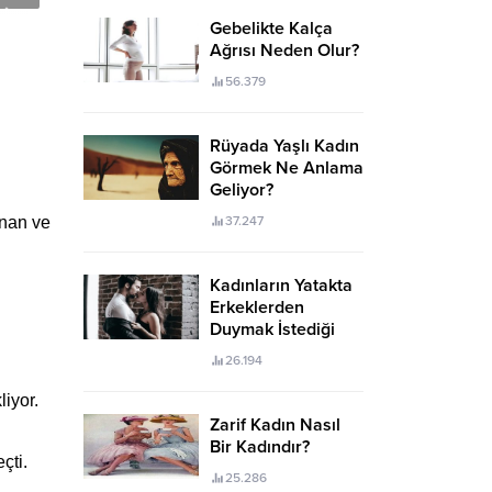
Gebelikte Kalça
Ağrısı Neden Olur?
56.379
Rüyada Yaşlı Kadın
Görmek Ne Anlama
Geliyor?
unan ve
37.247
Kadınların Yatakta
Erkeklerden
Duymak İstediği
Sözler
26.194
liyor.
Zarif Kadın Nasıl
Bir Kadındır?
çti.
25.286