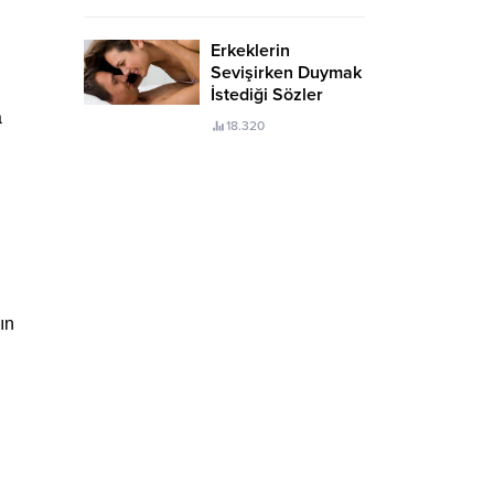
Erkeklerin
Sevişirken Duymak
İstediği Sözler
Neler?
a
18.320
ın