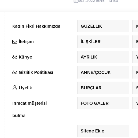
09.11.2022 16:45
130
Kadın Fikri Hakkımızda
GÜZELLİK
İletişim
İLİŞKİLER
Künye
AYRILIK
Gizlilik Politikası
ANNE/ÇOCUK
Üyelik
BURÇLAR
İhracat müşterisi
FOTO GALERİ
bulma
Sitene Ekle