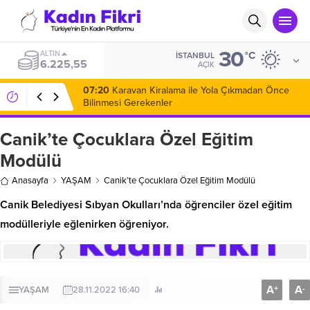
30
ALTIN
°C
İSTANBUL
6.225,55
AÇIK
07:20
Karavan Kiralama ile Yola Çıkmadan Önce
Bilinmesi Gerekenler
Canik’te Çocuklara Özel Eğitim
Modülü
Anasayfa
YAŞAM
Canik’te Çocuklara Özel Eğitim Modülü
Canik Belediyesi Sıbyan Okulları’nda öğrenciler özel eğitim
modülleriyle eğlenirken öğreniyor.
A
A
+
-
YAŞAM
28.11.2022 16:40