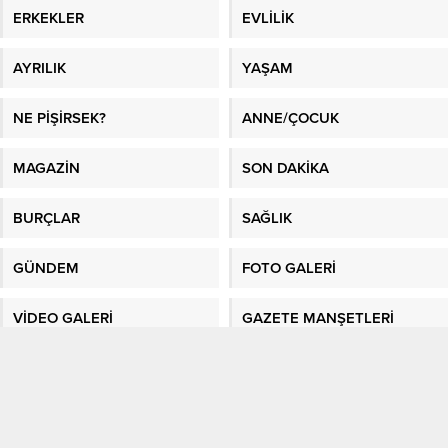
ERKEKLER
EVLİLİK
AYRILIK
YAŞAM
NE PİŞİRSEK?
ANNE/ÇOCUK
MAGAZİN
SON DAKİKA
BURÇLAR
SAĞLIK
GÜNDEM
FOTO GALERİ
VİDEO GALERİ
GAZETE MANŞETLERİ
Sitene Ekle
En İyi Makaleler
/
En İyi Sosyal Platform
/
Kadın Fikri
/
Sağlık
/
Kadın
/
En
Güncel Bilgiler
/
Kağıthane evden eve nakliyat
/