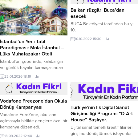
Balkan rüzgârı Buca’dan
esecek
BUCA Belediyesi tarafından bu yıl
10.
10.10.2022 15:30
İstanbul’un Yeni Tatil
Paradigması: Mola İstanbul –
Lüks Muhafazakar Oteli
İstanbul’un çeperinde, kalabalığın
ve günlük hayatın karmaşasından
uzaklaşmak isteyen modern
23.01.2026 18:19
tatilciler için yeni bir konsept
yükseliyor: muhafazakâr lüks otel
deneyimi. Geleneksel turizm
anlayışının ötesinde, değerlerine
Vodafone Freezone’dan Okula
bağlı kalarak konfor ve ayrıcalığı
Dönüş Kampanyası
Türkiye’nin İlk Dijital Sanat
arayanların tercihi haline gelen
Girişimciliği Programı “D-Art
Vodafone FreeZone, okulların
Mola İstanbul, bu alanın en iddialı
House” Başlıyor.
açılmasıyla birlikte gençlere özel bir
örneklerinden biri olarak dikkat
kampanya düzenledi.
Dijital sanat temelli kreatif fikirleri
çekiyor. Tatil kültüründeki değişim,
girişime dönüştürmek isteyenler
artık sadece...
13.09.2022 12:40