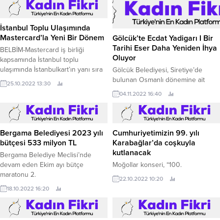
İstanbul Toplu Ulaşımında
Mastercard’la Yeni Bir Dönem
Gölcük’te Ecdat Yadigarı I Bir
Tarihi Eser Daha Yeniden İhya
BELBİM-Mastercard iş birliği
Oluyor
kapsamında İstanbul toplu
ulaşımında İstanbulkart’ın yanı sıra
Gölcük Belediyesi, Siretiye’de
yurt içi ve yurt dışı temassız kredi,
bulunan Osmanlı dönemine ait
25.10.2022 13:30
banka ve ön ödemeli kartlarla da
tarihi kitabesi günümüze ulaşan
04.11.2022 16:40
ödeme yapılacak.
çeşmeyi gün yüzüne çıkartıyor.
Bergama Belediyesi 2023 yılı
Cumhuriyetimizin 99. yılı
bütçesi 533 milyon TL
Karabağlar’da coşkuyla
kutlanacak
Bergama Belediye Meclisi’nde
devam eden Ekim ayı bütçe
Moğollar konseri, “100.
maratonu 2.
22.10.2022 10:20
18.10.2022 16:20