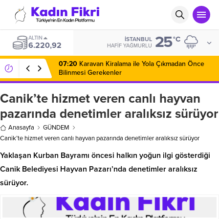
25
ALTIN
°C
İSTANBUL
6.220,92
HAFIF YAĞMURLU
07:20
Karavan Kiralama ile Yola Çıkmadan Önce
Bilinmesi Gerekenler
Canik’te hizmet veren canlı hayvan
pazarında denetimler aralıksız sürüyor
Anasayfa
GÜNDEM
Canik’te hizmet veren canlı hayvan pazarında denetimler aralıksız sürüyor
Yaklaşan Kurban Bayramı öncesi halkın yoğun ilgi gösterdiği
Canik Belediyesi Hayvan Pazarı’nda denetimler aralıksız
sürüyor.