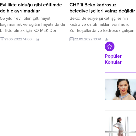
Evlilikte olduğu gibi eğitimde
CHP’li Beko kadrosuz
de hiç ayrılmadılar
belediye işçileri yalnız değildir
56 yıldır evli olan çift, hayatı
Beko: Belediye şirket işçilerinin
kaçırmamak ve eğitim hayatında da
kadro ve özlük hakları verilmelidir
birlikte olmak için KO-MEK Deri
Zor koşullarda ve kadrosuz çalışan
Yapımı kursuna geliyor Kurulduğu
belediye şirket işçilerinin zorunlu
21.06.2022 14:00
22.09.2022 10:41
günden itibaren birçok vatandaşın
emekli edildiklerini, asgari ücretten
hayatına dokunarak gelişimine ve
maaş aldıklarını ve kamu işçilerine
eğitimine katkı sağlayan Kocaeli
verilen ikramiyeden
Popüler
Büyükşehir Belediyesi Meslek ve
yararlanamadıklarını söyleyen
Konular
Sanat Eğitim Kursları (KO-MEK)
CHP'li Beko, "Kadro veriyoruz"
yediden...
denilerek, bütün hakları ellerinden
alınan belediye emekçilerinin
kadro...