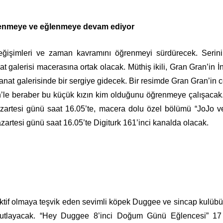
 öğrenmeye ve eğlenmeye devam ediyor
işimleri ve zaman kavramını öğrenmeyi sürdürecek. Serini
 galerisi macerasına ortak olacak. Müthiş ikili, Gran Gran’in İn
anat galerisinde bir sergiye gidecek. Bir resimde Gran Gran’in c
an’le beraber bu küçük kızın kim olduğunu öğrenmeye çalışacak
azartesi günü saat 16.05’te, macera dolu özel bölümü “JoJo 
zartesi günü saat 16.05’te Digiturk 161’inci kanalda olacak.
tif olmaya teşvik eden sevimli köpek Duggee ve sincap kulübü,
kutlayacak. “Hey Duggee 8’inci Doğum Günü Eğlencesi” 17 