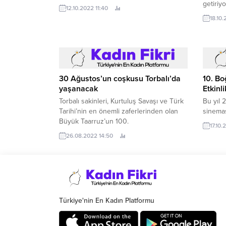
getiriyo
12.10.2022 11:40
18.10.
30 Ağustos’un coşkusu Torbalı’da
10. Bo
yaşanacak
Etkinl
Torbalı sakinleri, Kurtuluş Savaşı ve Türk
Bu yıl 
Tarihi’nin en önemli zaferlerinden olan
sinemas
Büyük Taarruz’un 100.
17.10.
26.08.2022 14:50
Türkiye'nin En Kadın Platformu