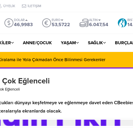
ÜYELİK
İLETİŞİM
DOLAR
EURO
ALTIN
BIS
46,9983
53,5722
6.047,54
14
ŞKİLER
ANNE/ÇOCUK
YAŞAM
SAĞLIK
BURÇLA
iralama ile Yola Çıkmadan Önce Bilinmesi Gerekenler
 Çok Eğlenceli
ok Eğlenceli
e çocukları dünyayı keşfetmeye ve eğlenmeye davet eden CBeebie
ceralarıyla ekranlarda olacak.