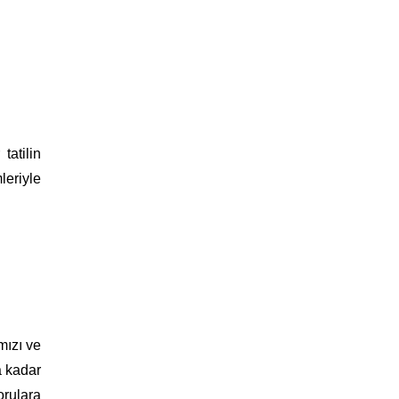
tatilin
leriyle
mızı ve
a kadar
orulara