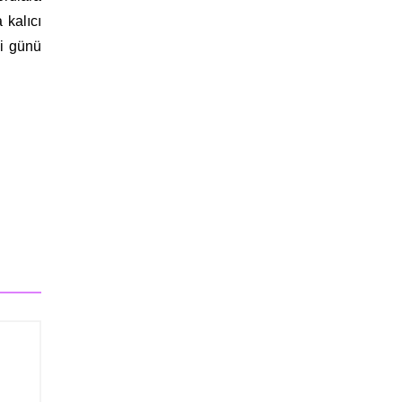
 kalıcı
si günü