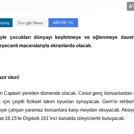
A
+
ABONE OL
aylaş
leriyle çocukları dünyayı keşfetmeye ve eğlenmeye dave
heyecanlı maceralarıyla ekranlarda olacak.
zır olun!
ain Captain yeniden dümende olacak. Cesur genç korsanlardan
çin çeşitli fiziksel takım oyunları oynayacak. Gem’in rehber
eye çalışan yaramaz korsanlara karşı meydan okuyacak. Aksiy
 16.15’te Digiturk 161’inci kanalda izleyicilerle buluşacak.