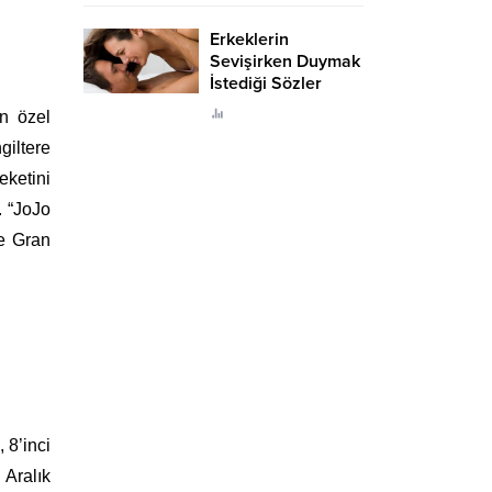
Erkeklerin
Sevişirken Duymak
İstediği Sözler
Neler?
n özel
giltere
eketini
. “JoJo
ve Gran
 8’inci
Aralık