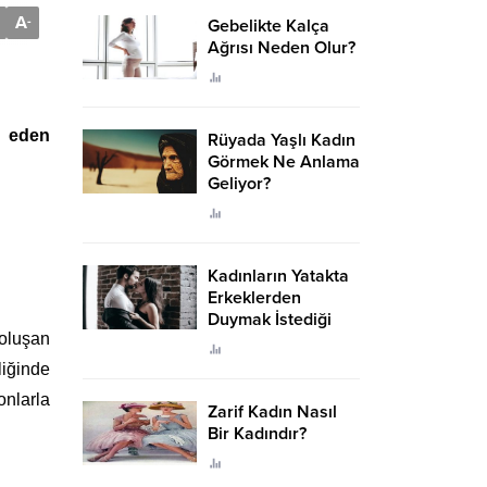
A
-
Gebelikte Kalça
Ağrısı Neden Olur?
t eden
Rüyada Yaşlı Kadın
Görmek Ne Anlama
Geliyor?
Kadınların Yatakta
Erkeklerden
Duymak İstediği
 oluşan
Sözler
liğinde
onlarla
Zarif Kadın Nasıl
Bir Kadındır?