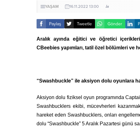
YAŞAM
16.11.2022 13:00
Paylaş
Tweetle
Gönder
P
Aralık ayında eğitici ve öğretici içerik
CBeebies yapımları, tatil özel bölümleri ve 
“Swashbuckle” ile aksiyon dolu oyunlara ha
Aksiyon dolu fiziksel oyun programında Capt
Swashbucklers ekibi, mücevherleri kazanmak i
hareket eden Swashbucklers, onları engellem
dolu “Swashbuckle” 5 Aralık Pazartesi günü saat