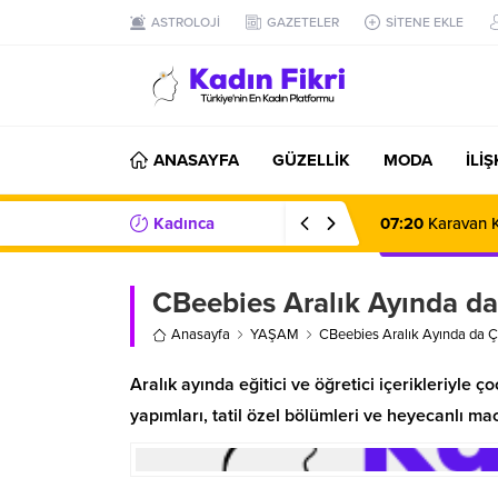
ASTROLOJİ
GAZETELER
SİTENE EKLE
ANASAYFA
GÜZELLİK
MODA
İLİ
Kadınca
07:20
Karavan K
Haberler/Bilgiler
CBeebies Aralık Ayında da
Anasayfa
YAŞAM
CBeebies Aralık Ayında da Ç
Aralık ayında eğitici ve öğretici içerikleriyl
yapımları, tatil özel bölümleri ve heyecanlı ma