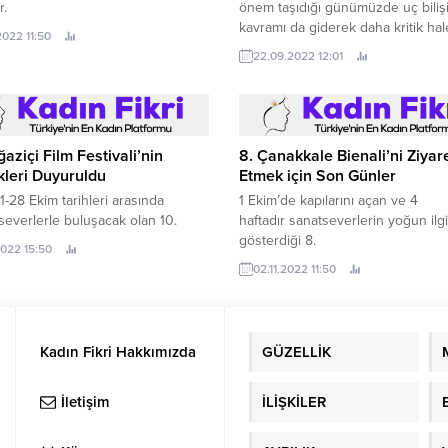
r.
önem taşıdığı günümüzde uç biliş
kavramı da giderek daha kritik hal
2022 11:50
geliyor.
22.09.2022 12:01
ğaziçi Film Festivali’nin
8. Çanakkale Bienali’ni Ziyar
ikleri Duyuruldu
Etmek için Son Günler
21-28 Ekim tarihleri arasında
1 Ekim’de kapılarını açan ve 4
everlerle buluşacak olan 10.
haftadır sanatseverlerin yoğun ilgi
gösterdiği 8.
2022 15:50
02.11.2022 11:50
Kadın Fikri Hakkımızda
GÜZELLİK
İletişim
İLİŞKİLER