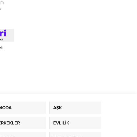
im
e
et
MODA
AŞK
ERKEKLER
EVLİLİK