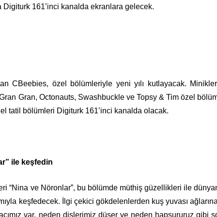
Digiturk 161’inci kanalda ekranlara gelecek.
n CBeebies, özel bölümleriyle yeni yılı kutlayacak. Minikler 
Gran Gran, Octonauts, Swashbuckle ve Topsy & Tim özel bölüm
 tatil bölümleri Digiturk 161’inci kanalda olacak.
” ile keşfedin
seri “Nina ve Nöronlar”, bu bölümde müthiş güzellikleri ile dünya
ıyla keşfedecek. İlgi çekici gökdelenlerden kuş yuvası ağların
yacımız var, neden dişlerimiz düşer ve neden hapşururuz gibi s