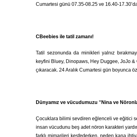
Cumartesi günü 07.35-08.25 ve 16.40-17.30’da 
CBeebies ile tatil zamanı!
Tatil sezonunda da minikleri yalnız bırakmaya
keyfini Bluey, Dinopaws, Hey Duggee, JoJo & 
çıkaracak. 24 Aralık Cumartesi gün boyunca özel
Dünyamız ve vücudumuzu “Nina ve Nöronlar
Çocuklara bilimi sevdiren eğlenceli ve eğitici 
insan vücudunu beş adet nöron karakteri yardım
farklı mimarileri keşfederken, neden kana ihti