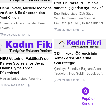
Prof. Dr. Parsa, “Bilimin ve
sanatın ışığından ayrılmayın”
Demi Lovato, Michele Morrone
ve Aitch & Ed Sheeran’dan
Ege Üniversitesi (EÜ) Güzel
Yeni Çıkışlar
Sanatlar, Tasarım ve Mimarlık
Fakültesi (GSTMF ) ilk mezunlarını
Grammy ödüllü süperstar Demi
sektöre uğurladı.
Lovato 8.
30.06.2022 13:10
19.08.2022 16:40
3 Bin İlkokul Öğrencisinin
Yemeklerini Sıralarına
HRÜ Veteriner Fakültesi’nde,
Götüreceğiz
Kariyer Söyleşisi ve Beyaz
Önlük Giyme Töreni
Çankaya Belediye Başkanı Alper
Düzenlendi
Taşdelen, Hoş Geldin Bebek seti,
süt dağıtımı, kreş hizmeti, LGS ve
Harran Üniversitesi Veteriner
09.09.2022 10:30
YKS hazırlık kursları, devlet
Fakültesi öncülüğünde Şanlıurfa
26.10.2022 12:50
okullarına tadilat, üniversite
Veteriner Hekimler Odası ve
öğrencilerine ücretsiz ev eşyası ve
Veteriner Klinik Araştırmalar Kulübü
yemek gibi sosyal yardımları
ile birlikte gerçekleştirilen
Popüler
anlatarak, “Şimdi yine Türkiye’de ilk
“Ülkemizde Veteriner Hekimlik
Konular