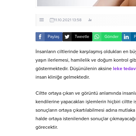
11.10.2021 13:58
Paylaş
Tweetle
Gönder
P
İnsanların ciltlerinde karşılaşmış oldukları en b
yaşın ilerlemesi, hamilelik ve doğum kontrol gib
göstermektedir. Düşünülenin aksine
leke tedav
insan kliniğe gelmektedir.
Ciltte ortaya çıkan ve görüntü anlamında insanlar
kendilerine yapacakları işlemlerin hiçbiri ciltte 
sonuçların ortaya çıkartılabilmesi adına mutlaka
halde ortaya istenilenden sonuçlar çıkmayacağı g
görecektir.