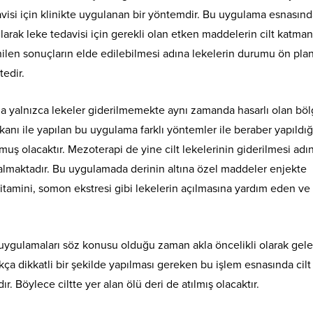
isi için klinikte uygulanan bir yöntemdir. Bu uygulama esnasında
nılarak leke tedavisi için gerekli olan etken maddelerin cilt katman
nilen sonuçların elde edilebilmesi adına lekelerin durumu ön pla
edir.
da yalnızca lekeler giderilmemekte aynı zamanda hasarlı olan bö
kanı ile yapılan bu uygulama farklı yöntemler ile beraber yapıldığ
muş olacaktır. Mezoterapi de yine cilt lekelerinin giderilmesi adı
 almaktadır. Bu uygulamada derinin altına özel maddeler enjekte
vitamini, somon ekstresi gibi lekelerin açılmasına yardım eden ve
uygulamaları söz konusu olduğu zaman akla öncelikli olarak gel
ça dikkatli bir şekilde yapılması gereken bu işlem esnasında cilt
. Böylece ciltte yer alan ölü deri de atılmış olacaktır.