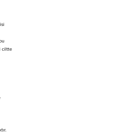
isi
 bu
 ciltte
e
tır.