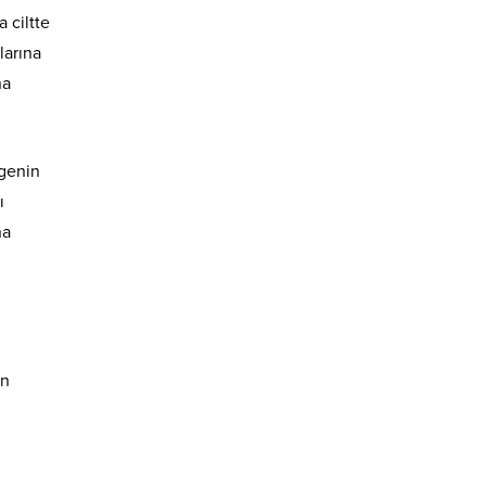
 ciltte
larına
na
lgenin
ı
na
en