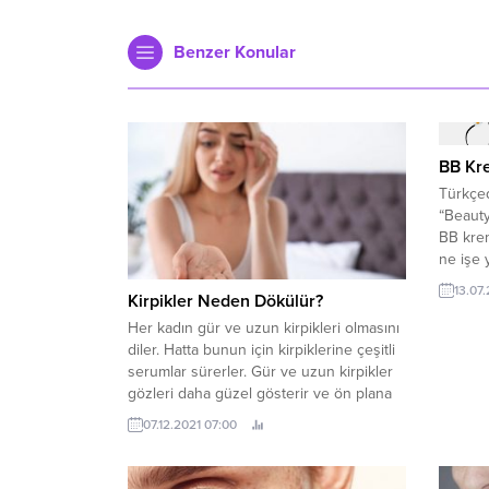
Benzer Konular
BB Kre
Türkçed
“Beauty
BB krem
ne işe 
yazımız
13.07
Kirpikler Neden Dökülür?
Krem N
doğal b
Her kadın gür ve uzun kirpikleri olmasını
fondöte
diler. Hatta bunun için kirpiklerine çeşitli
edilebi
serumlar sürerler. Gür ve uzun kirpikler
birkaç f
gözleri daha güzel gösterir ve ön plana
çıkarır. Güzellik konusunda büyük bir
07.12.2021 07:00
yere sahip olan kirpikler zaman içinde
dökülüp seyrekleşebilir. Kirpikler neden
dökülür? Sorusuna cevap arıyorsanız