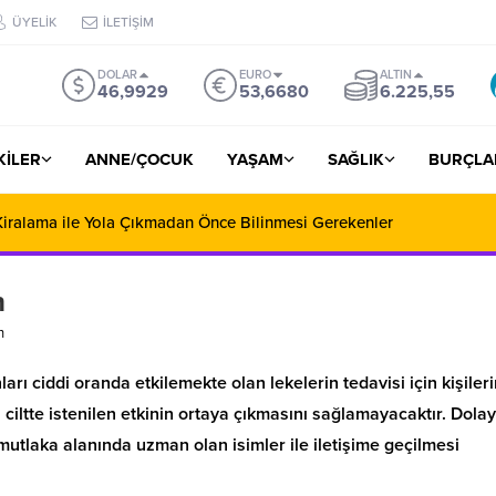
ÜYELİK
İLETİŞİM
DOLAR
EURO
ALTIN
46,9929
53,6680
6.225,55
ŞKİLER
ANNE/ÇOCUK
YAŞAM
SAĞLIK
BURÇLA
iralama ile Yola Çıkmadan Önce Bilinmesi Gerekenler
n
n
rı ciddi oranda etkilemekte olan lekelerin tedavisi için kişiler
 ciltte istenilen etkinin ortaya çıkmasını sağlamayacaktır. Dolay
 mutlaka alanında uzman olan isimler ile iletişime geçilmesi