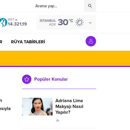
30
BIST
°C
İSTANBUL
14.321,19
AÇIK
R
RÜYA TABİRLERİ
Popüler Konular
in
Adriana Lima
Makyajı Nasıl
ısıyla
Yapılır?