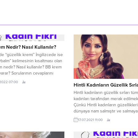
m Nedir? Nasıl Kullanılır?
e “güzellik kremi” İngilizcede ise
balm” kelimesinin kısaltması olan
 nedir? Nasıl kullanılır? BB krem
yarar? Sorularının cevaplarını
ın devamından bulabilirsiniz. BB
.2022 07:00
Hintli Kadınların Güzellik Sırl
edir? Cilde nazik davranacak ve
ir kapatıcılık sağlayacak
Hintli kadınların güzellik sırları t
nlerin yerine BB krem tercih
kadınları tarafından merak edilmek
lir. BB krem nedir? sorusu olarak
Çünkü Hintli kadınların güzellikler
arklı anlama gelebilir:...
dünyaya nam salmıştır ve salmaya
devam etmektedir. Canlı aydınlık
17.07.2021 11:00
kusursuz bir cilt, parlak büyük göz
kadife gibi ışıl ışıl yumuşacık ve u
saçlar. Hangi kadın bu özelliklere