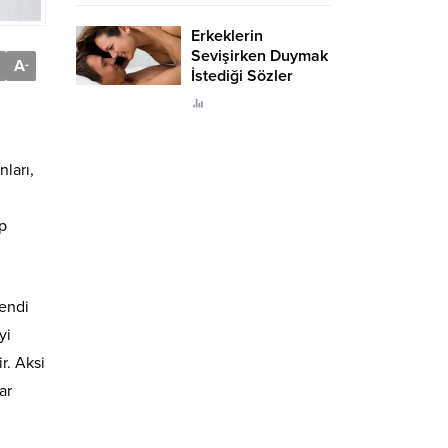
Erkeklerin
Sevişirken Duymak
A
-
İstediği Sözler
Neler?
nları,
ip
kendi
yi
r. Aksi
ar