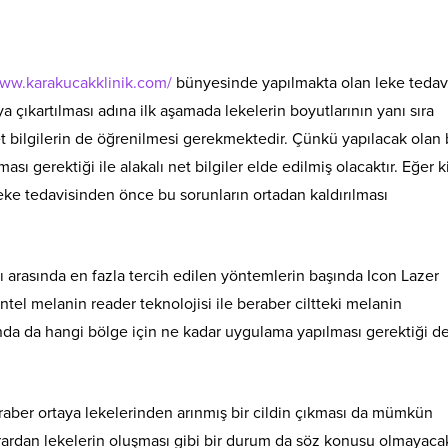
www.karakucakklinik.com/
bünyesinde yapılmakta olan leke tedav
 çıkartılması adına ilk aşamada lekelerin boyutlarının yanı sıra
et bilgilerin de öğrenilmesi gerekmektedir. Çünkü yapılacak olan
 gerektiği ile alakalı net bilgiler elde edilmiş olacaktır. Eğer ki
a leke tedavisinden önce bu sorunların ortadan kaldırılması
ı arasında en fazla tercih edilen yöntemlerin başında Icon Lazer
tel melanin reader teknolojisi ile beraber ciltteki melanin
da da hangi bölge için ne kadar uygulama yapılması gerektiği d
beraber ortaya lekelerinden arınmış bir cildin çıkması da mümkün
rardan lekelerin oluşması gibi bir durum da söz konusu olmayacak