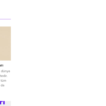
arı
üm dünya
tedir.
i tüm
 da
ler,
zun
 sahip