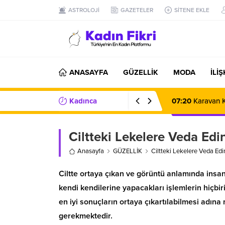
ASTROLOJİ
GAZETELER
SİTENE EKLE
ANASAYFA
GÜZELLİK
MODA
İLİ
Kadınca
07:20
Karavan K
Haberler/Bilgiler
Ciltteki Lekelere Veda Edi
Anasayfa
GÜZELLİK
Ciltteki Lekelere Veda Edi
Ciltte ortaya çıkan ve görüntü anlamında insanla
kendi kendilerine yapacakları işlemlerin hiçbiri
en iyi sonuçların ortaya çıkartılabilmesi adına
gerekmektedir.