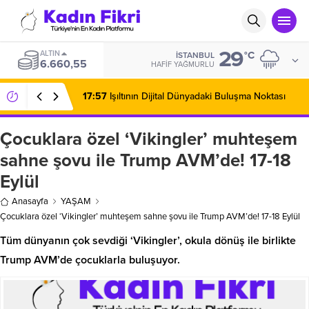
29
ALTIN
°C
İSTANBUL
6.660,55
HAFIF YAĞMURLU
17:57
Işıltının Dijital Dünyadaki Buluşma Noktası
Çocuklara özel ‘Vikingler’ muhteşem
sahne şovu ile Trump AVM’de! 17-18
Eylül
Anasayfa
YAŞAM
Çocuklara özel ‘Vikingler’ muhteşem sahne şovu ile Trump AVM’de! 17-18 Eylül
Tüm dünyanın çok sevdiği ‘Vikingler’, okula dönüş ile birlikte
Trump AVM’de çocuklarla buluşuyor.