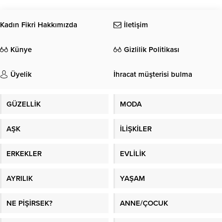
nakit ve Acer marka cihazlar ile
Ağustos akşamı KüçükÇiftlik Park'ta
ödüllendireceği, online bir Rocket
sahne aldı.
League turnuvasını hayata
Kadın Fikri Hakkımızda
İletişim
geçiriyor.
Künye
Gizlilik Politikası
Üyelik
İhracat müşterisi bulma
GÜZELLİK
MODA
AŞK
İLİŞKİLER
ERKEKLER
EVLİLİK
AYRILIK
YAŞAM
NE PİŞİRSEK?
ANNE/ÇOCUK