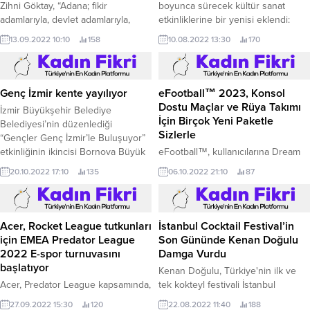
Zihni Göktay, “Adana; fikir
boyunca sürecek kültür sanat
adamlarıyla, devlet adamlarıyla,
etkinliklerine bir yenisi eklendi:
sanatıyla sanatçısıyla çok önemli bir
Mahallemde Çocuk Tiyatrosu.
13.09.2022 10:10
158
10.08.2022 13:30
170
şehir” 29.
Genç İzmir kente yayılıyor
eFootball™ 2023, Konsol
Dostu Maçlar ve Rüya Takımı
İzmir Büyükşehir Belediye
İçin Birçok Yeni Paketle
Belediyesi’nin düzenlediği
Sizlerle
“Gençler Genç İzmir’le Buluşuyor”
etkinliğinin ikincisi Bornova Büyük
eFootball™, kullanıcılarına Dream
Park’ta düzenlendi.
Teams'i (Rüya Takımı) kullanarak
20.10.2022 17:10
135
06.10.2022 21:10
87
çevrimiçi dostluk maçlarında
karşılaşma fırsatı ve takımları
güçlendirecek yeni kart paketleri
sunuyor Konami Digital
Acer, Rocket League tutkunları
İstanbul Cocktail Festival’in
Entertainment B.
için EMEA Predator League
Son Gününde Kenan Doğulu
2022 E-spor turnuvasını
Damga Vurdu
başlatıyor
Kenan Doğulu, Türkiye'nin ilk ve
Acer, Predator League kapsamında,
tek kokteyl festivali İstanbul
kazananların toplamda 90 bin euro
Cocktail Festival kapsamında 21
27.09.2022 15:30
120
22.08.2022 11:40
188