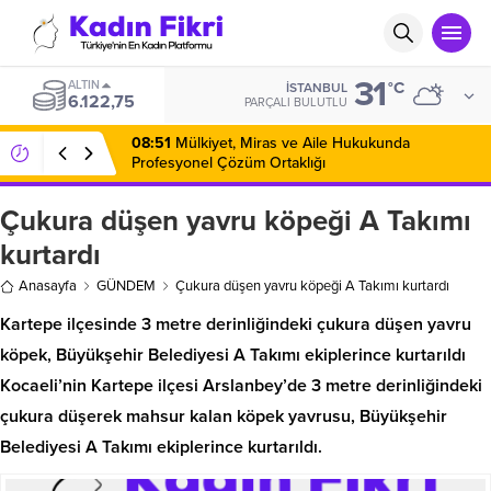
31
ALTIN
°C
İSTANBUL
6.122,75
PARÇALI BULUTLU
08:51
Mülkiyet, Miras ve Aile Hukukunda
Profesyonel Çözüm Ortaklığı
Çukura düşen yavru köpeği A Takımı
kurtardı
Anasayfa
GÜNDEM
Çukura düşen yavru köpeği A Takımı kurtardı
Kartepe ilçesinde 3 metre derinliğindeki çukura düşen yavru
köpek, Büyükşehir Belediyesi A Takımı ekiplerince kurtarıldı
Kocaeli’nin Kartepe ilçesi Arslanbey’de 3 metre derinliğindeki
çukura düşerek mahsur kalan köpek yavrusu, Büyükşehir
Belediyesi A Takımı ekiplerince kurtarıldı.