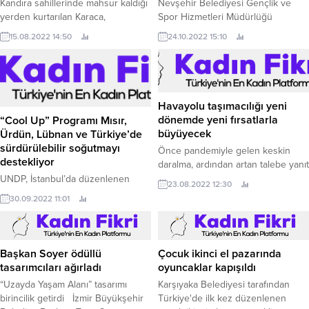
Kandıra sahillerinde mahsur kaldığı
Nevşehir Belediyesi Gençlik ve
yerden kurtarılan Karaca,
Spor Hizmetleri Müdürlüğü
Ormanya’daki tedavisinin ardından
tarafından 29 Ekim Cumhuriyet
15.08.2022 14:50
24.10.2022 15:10
doğal yaşam ortamına bırakılacak.
Bayramı dolayısıyla düzenlenen
3x3 Sokak Basketbolu Turnuvası
başladı.
Havayolu taşımacılığı yeni
dönemde yeni fırsatlarla
“Cool Up” Programı Mısır,
büyüyecek
Ürdün, Lübnan ve Türkiye’de
sürdürülebilir soğutmayı
Önce pandemiyle gelen keskin
destekliyor
daralma, ardından artan talebe yanıt
verememenin yarattığı kaotik
UNDP, İstanbul’da düzenlenen
23.08.2022 12:30
ortam… Bugün havayolu taşımacılığı
konferansta, iklim dostu
30.09.2022 11:01
sektörü kritik bir dönemden
iklimlendirme ve soğutma
geçiyor.
çözümleri sergiledi Mısır, Ürdün,
Lübnan, Türkiye ve Ortadoğu ve
Kuzey Afrika Bölgesi’nden yaklaşık
Başkan Soyer ödüllü
Çocuk ikinci el pazarında
200 temsilci, 28-29 Eylül 2022
tasarımcıları ağırladı
oyuncaklar kapışıldı
tarihlerinde İstanbul’da bir araya
“Uzayda Yaşam Alanı” tasarımı
Karşıyaka Belediyesi tarafından
gelerek, sürdürülebilir soğutma
birincilik getirdi İzmir Büyükşehir
Türkiye'de ilk kez düzenlenen
çözümlerini kendi iklim