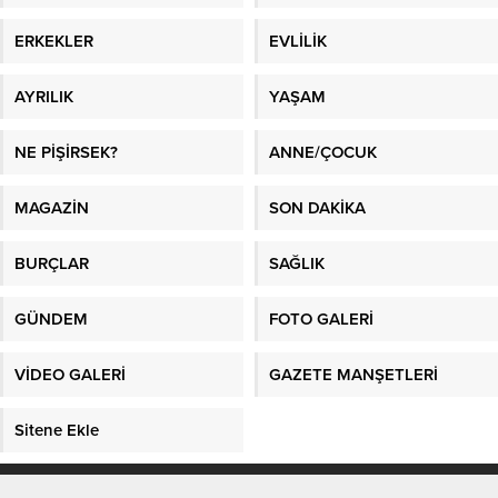
ERKEKLER
EVLİLİK
AYRILIK
YAŞAM
NE PİŞİRSEK?
ANNE/ÇOCUK
MAGAZİN
SON DAKİKA
BURÇLAR
SAĞLIK
GÜNDEM
FOTO GALERİ
VİDEO GALERİ
GAZETE MANŞETLERİ
Sitene Ekle
En İyi Makaleler
/
En İyi Sosyal Platform
/
Kadın Fikri
/
Sağlık
/
Kadın
/
En