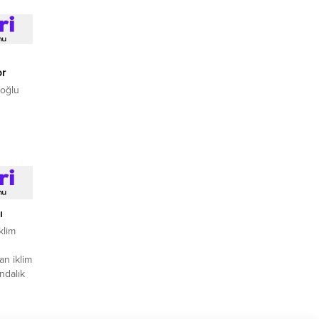
or
roğlu
ı
İklim
n iklim
ındalık
lıklı
fer
itikası