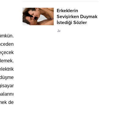
Erkeklerin
Sevişirken Duymak
İstediği Sözler
Neler?
ümkün.
nceden
geçecek
tlemek.
lektrik
n düşme
gisayar
alarını
kmek de