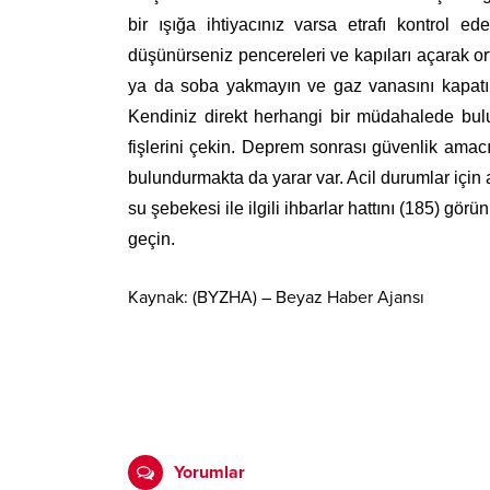
bir ışığa ihtiyacınız varsa etrafı kontrol ed
düşünürseniz pencereleri ve kapıları açarak o
ya da soba yakmayın ve g
az vanasını kapatı
Kendiniz direkt herhangi bir müdahalede bulu
fişlerini çekin. Deprem sonrası güvenlik amac
bulundurmakta da yarar var. Acil durumlar için aci
su şebekesi ile ilgili ihbarlar hattını (185) gö
geçin.
Kaynak: (BYZHA) – Beyaz Haber Ajansı
Yorumlar