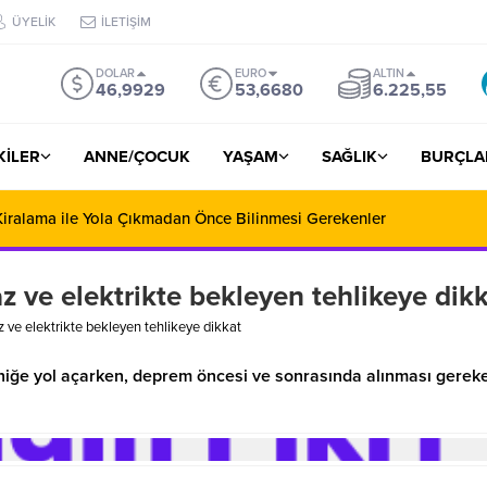
ÜYELİK
İLETİŞİM
DOLAR
EURO
ALTIN
46,9929
53,6680
6.225,55
ŞKİLER
ANNE/ÇOCUK
YAŞAM
SAĞLIK
BURÇLA
iralama ile Yola Çıkmadan Önce Bilinmesi Gerekenler
 ve elektrikte bekleyen tehlikeye dik
 ve elektrikte bekleyen tehlikeye dikkat
ğe yol açarken, deprem öncesi ve sonrasında alınması gerek