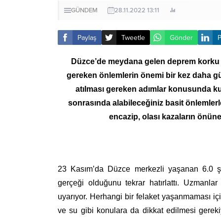
GÜNDEM
28.11.2022 13:11
Paylaş
Tweetle
Gönder
P
Düzce’de meydana gelen deprem korku v
gereken önlemlerin önemi bir kez daha g
atılması gereken adımlar konusunda ku
sonrasında alabileceğiniz basit önlemler
encazip, olası kazaların önüne
23 Kasım’da Düzce merkezli yaşanan 6.0 şi
gerçeği olduğunu tekrar hatırlattı. Uzman
uyarıyor. Herhangi bir felaket yaşanmaması i
ve su gibi konulara da dikkat edilmesi gereki