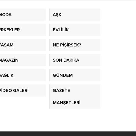
MODA
AŞK
ERKEKLER
EVLİLİK
YAŞAM
NE PİŞİRSEK?
MAGAZİN
SON DAKİKA
SAĞLIK
GÜNDEM
VİDEO GALERİ
GAZETE
MANŞETLERİ