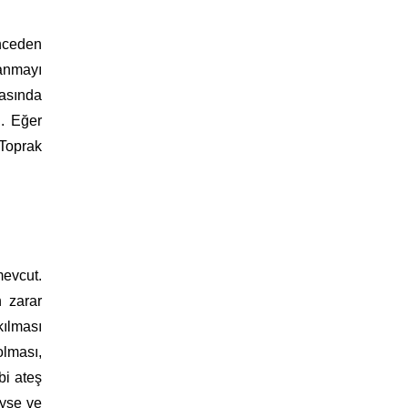
önceden
lanmayı
nasında
i. Eğer
 Toprak
evcut.
n zarar
kılması
olması,
bi ateş
eyse ve