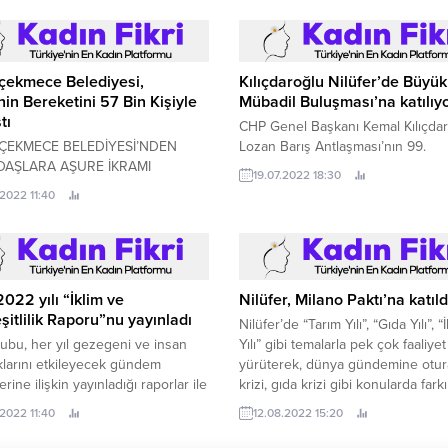
çekmece Belediyesi,
Kılıçdaroğlu Nilüfer’de Büyük
in Bereketini 57 Bin Kişiyle
Mübadil Buluşması’na katılıy
tı
CHP Genel Başkanı Kemal Kılıçda
ÇEKMECE BELEDİYESİ’NDEN
Lozan Barış Antlaşması’nın 99.
DAŞLARA AŞURE İKRAMI
19.07.2022 18:30
ekmece Belediyesi, Muharrem ayı
.2022 11:40
yla ilçenin farklı noktalarında
şlara 57 bin 226 porsiyon aşure
da bulundu.
Nilüfer, Milano Paktı’na katıld
022 yılı “İklim ve
Nilüfer’de “Tarım Yılı”, “Gıda Yılı”, “
şitlilik Raporu”nu yayınladı
Yılı” gibi temalarla pek çok faaliyet
yürüterek, dünya gündemine otura
bu, her yıl gezegeni ve insan
krizi, gıda krizi gibi konularda fark
klarını etkileyecek gündem
yaratmaya, üretimi artırmaya ve sağ
ine ilişkin yayınladığı raporlar ile
12.08.2022 15:20
gıda bilinci yaratmaya çalışan Nilü
e ışık tutuyor.
.2022 11:40
Belediyesi, Milano Kentsel Gıda Pol
Paktı’nın (MUFPP) imzacısı oldu.