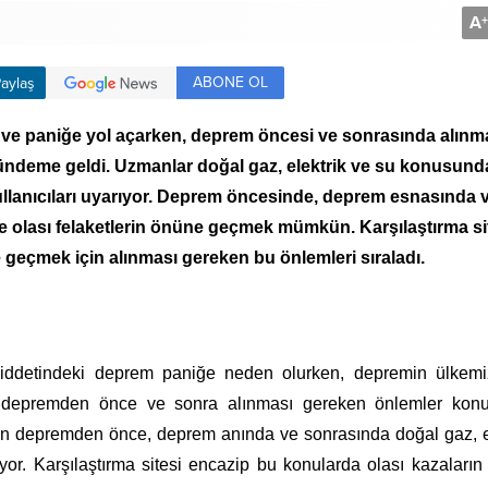
A
+
ABONE OL
aylaş
e paniğe yol açarken, deprem öncesi ve sonrasında alınm
ündeme geldi. Uzmanlar doğal gaz, elektrik ve su konusund
llanıcıları uyarıyor. Deprem öncesinde, deprem esnasında 
le olası felaketlerin önüne geçmek mümkün. Karşılaştırma si
 geçmek için alınması gereken bu önlemleri sıraladı.
ddetindeki deprem paniğe neden olurken, depremin ülkemiz
lar depremden önce ve sonra alınması gereken önlemler kon
çin depremden önce, deprem anında ve sonrasında doğal gaz, e
yor. Karşılaştırma sitesi encazip bu konularda olası kazaları