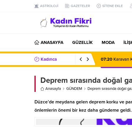
ASTROLOJİ
GAZETELER
SİTENE EKLE
ANASAYFA
GÜZELLİK
MODA
İLİ
Kadınca
07:20
Karavan K
Haberler/Bilgiler
Deprem sırasında doğal gaz
Anasayfa
GÜNDEM
Deprem sırasında doğal gaz
Düzce’de meydana gelen deprem korku ve pani
önlemlerin önemi bir kez daha gündeme geldi.