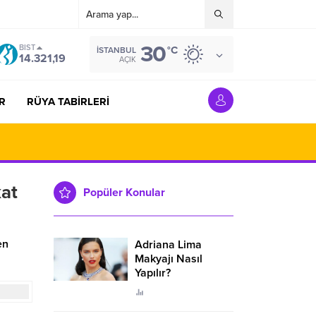
30
BIST
°C
İSTANBUL
14.321,19
AÇIK
R
RÜYA TABİRLERİ
kat
Popüler Konular
en
Adriana Lima
Makyajı Nasıl
Yapılır?