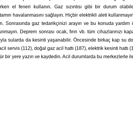
erken el feneri kullanın. Gaz sızıntısı gibi bir durum olabil
rtamın havalanmasını sağlayın. H
içbir elektrikli aleti kullanmay
n. Sonrasında gaz tedarikçinizi arayın ve bu konuda yardım i
nmayın. Deprem sonrası ocak, fırın vb. tüm cihazlarınızı kap
ıyla sularda da kesinti yaşanabilir. Öncesinde birkaç kap su d
l servis (112), doğal gaz acil hattı (187), elektrik kesinti hattı (
rünür bir yere yazın ve kaydedin. Acil durumlarda bu merkezlerle il