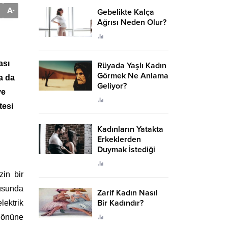
A
-
Gebelikte Kalça
Ağrısı Neden Olur?
ası
Rüyada Yaşlı Kadın
Görmek Ne Anlama
a da
Geliyor?
ve
tesi
Kadınların Yatakta
Erkeklerden
Duymak İstediği
Sözler
in bir
usunda
Zarif Kadın Nasıl
Bir Kadındır?
lektrik
n önüne