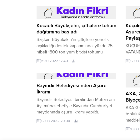
Kocaeli Büyükşehir, çiftçilere tohum
Küçük
dağıtımına başladı
Aşuren
Paylaş
Başkan Büyükakın’ın çiftçilere yönelik
açıkladığı destek kapsamında, yüzde 75
KÜÇÜK
hibeli 1800 ton yem bitkisi tohumu
VATAN
üreticilere teslim edilmeye başlandı
Küçükç
15.10.2022 12:40
12.08
Kocaeli Büyükşehir Belediyesi, tarımsal
dolayısı
üretimin kesintisiz devam etmesi
vatanda
amacıyla “2022 Sonbahar Yem Bitkisi
ikramın
Tohumu Destekleme Projesi”
Bayındır Belediyesi’nden Aşure
kapsamında, 4400 çiftçiye yüzde 75
İkramı
AXA, 2
hibeli...
Biyoçe
Bayındır Belediyesi tarafından Muharrem
Ayı münasebetiyle Bayındır Cumhuriyet
AXA Gru
meydanında aşure ikramı yapıldı.
toplulu
maddeler
12.08.2022 20:00
geleceğ
18.08