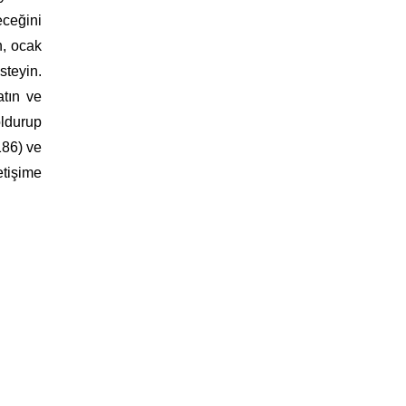
eceğini
ın, ocak
steyin.
atın ve
oldurup
186) ve
etişime