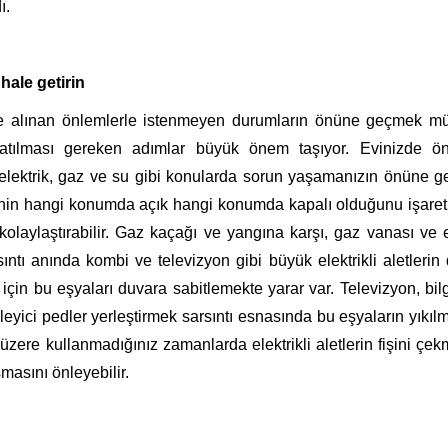
ı.
hale getirin
de alınan önlemlerle istenmeyen durumların önüne geçmek m
atılması gereken adımlar büyük önem taşıyor. Evinizde ö
elektrik, gaz ve su gibi konularda sorun yaşamanızın önüne 
rinin hangi konumda açık hangi konumda kapalı olduğunu işare
olaylaştırabilir. Gaz kaçağı ve yangına karşı, gaz vanası ve e
arsıntı anında kombi ve televizyon gibi büyük elektrikli aletleri
çin bu eşyaları duvara sabitlemekte yarar var. Televizyon, bil
leyici pedler yerleştirmek
sarsıntı esnasında bu eşyaların yıkılm
k üzere kullanmadığınız zamanlarda elektrikli aletlerin fişini çe
masını önleyebilir.