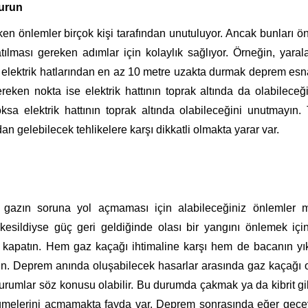
durun
en önlemler birçok kişi tarafından unutuluyor. Ancak bunları 
ılması gereken adımlar için kolaylık sağlıyor. Örneğin, yara
ı elektrik hatlarından en az 10 metre uzakta durmak deprem es
ereken nokta ise elektrik hattının toprak altında da olabileceğ
oksa elektrik hattının toprak altında olabileceğini unutmayın.
dan gelebilecek tehlikelere karşı dikkatli olmakta yarar var.
gazın soruna yol açmaması için alabileceğiniz önlemler m
kesildiyse güç geri geldiğinde olası bir yangını önlemek içi
arı kapatın. Hem gaz kaçağı ihtimaline karşı hem de bacanın yı
n. Deprem anında oluşabilecek hasarlar arasında gaz kaçağı 
 durumlar söz konusu olabilir. Bu durumda çakmak ya da kibrit gi
düğmelerini açmamakta fayda var. Deprem sonrasında eğer gec