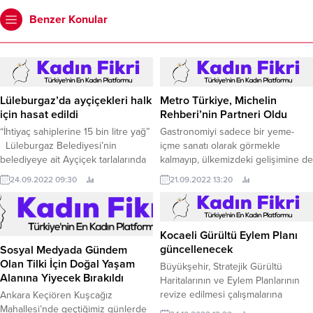
Benzer Konular
Lüleburgaz’da ayçiçekleri halk
Metro Türkiye, Michelin
için hasat edildi
Rehberi’nin Partneri Oldu
“İhtiyaç sahiplerine 15 bin litre yağ”
Gastronomiyi sadece bir yeme-
Lüleburgaz Belediyesi’nin
içme sanatı olarak görmekle
belediyeye ait Ayçiçek tarlalarında
kalmayıp, ülkemizdeki gelişimine de
gerçekleştirdiği hasatta konuşan
katkı sağlayan Metro Türkiye,
24.09.2022 09:30
21.09.2022 13:20
Başkan Gerenli, en az 15 bin litre
dünyaca ünlü Michelin Rehberi’nin
Ayçiçek yağının ihtiyaç sahibi
38.
vatandaşların sofrasına
gönderileceğini söyleyerek,
Kocaeli Gürültü Eylem Planı
“Üreten belediye olmaya,
güncellenecek
Sosyal Medyada Gündem
ürettiklerini halkla paylaşan ihtiyaç
Olan Tilki İçin Doğal Yaşam
Büyükşehir, Stratejik Gürültü
sahiplerine ulaşan belediye olmaya
Alanına Yiyecek Bırakıldı
Haritalarının ve Eylem Planlarının
devam edeceğiz”...
revize edilmesi çalışmalarına
Ankara Keçiören Kuşcağız
başladı.
Mahallesi’nde geçtiğimiz günlerde