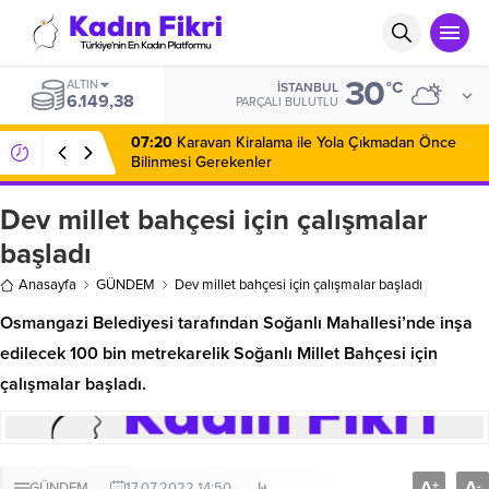
30
ALTIN
°C
İSTANBUL
6.149,38
PARÇALI BULUTLU
07:20
Karavan Kiralama ile Yola Çıkmadan Önce
Bilinmesi Gerekenler
Dev millet bahçesi için çalışmalar
başladı
Anasayfa
GÜNDEM
Dev millet bahçesi için çalışmalar başladı
Osmangazi Belediyesi tarafından Soğanlı Mahallesi’nde inşa
edilecek 100 bin metrekarelik Soğanlı Millet Bahçesi için
çalışmalar başladı.
A
A
+
-
GÜNDEM
17.07.2022 14:50