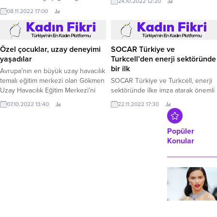
24.10.2022 12:20
hem gündüz hem de akşam
08.11.2022 17:00
saatlerinde bir vatandaşın kamera
görüntülerine yansıyan ve sosyal
medyada gündem olan tilki için
harekete geçildi.
Özel çocuklar, uzay deneyimi
SOCAR Türkiye ve
yaşadılar
Turkcell’den enerji sektöründe
bir ilk
Avrupa’nın en büyük uzay havacılık
temalı eğitim merkezi olan Gökmen
SOCAR Türkiye ve Turkcell, enerji
Uzay Havacılık Eğitim Merkezi’ni
sektöründe ilke imza atarak önemli
GUHEM’i ziyaret eden Bağcılar
bir iş birliği gerçekleştirdi.
07.10.2022 13:40
22.11.2022 17:30
Belediyesi Feyzullah Kıyıklık
Engelliler Sarayı kursiyerleri,
burada düzenekleri
Popüler
deneyimleyerek hem yararlı hem
Konular
eğlenceli zaman geçirdi.