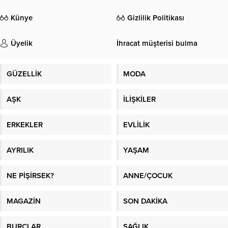
Künye
Gizlilik Politikası
Üyelik
İhracat müşterisi bulma
GÜZELLİK
MODA
AŞK
İLİŞKİLER
ERKEKLER
EVLİLİK
AYRILIK
YAŞAM
NE PİŞİRSEK?
ANNE/ÇOCUK
MAGAZİN
SON DAKİKA
BURÇLAR
SAĞLIK