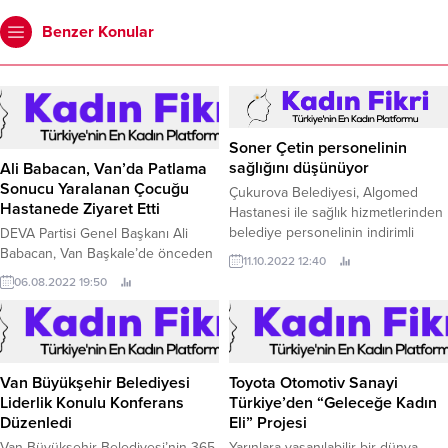
Benzer Konular
Soner Çetin personelinin
sağlığını düşünüyor
Ali Babacan, Van’da Patlama
Sonucu Yaralanan Çocuğu
Çukurova Belediyesi, Algomed
Hastanede Ziyaret Etti
Hastanesi ile sağlık hizmetlerinden
belediye personelinin indirimli
DEVA Partisi Genel Başkanı Ali
yararlanması amacıyla protokol
Babacan, Van Başkale’de önceden
11.10.2022 12:40
imzaladı.
yerleştirilmiş bir patlayıcının infilak
06.08.2022 19:50
etmesi sonucu ağır yaralanan 12
yaşındaki H.
Van Büyükşehir Belediyesi
Toyota Otomotiv Sanayi
Liderlik Konulu Konferans
Türkiye’den “Geleceğe Kadın
Düzenledi
Eli” Projesi
Van Büyükşehir Belediyesi’nin 365
Yarınlara yaşanılabilir bir dünya