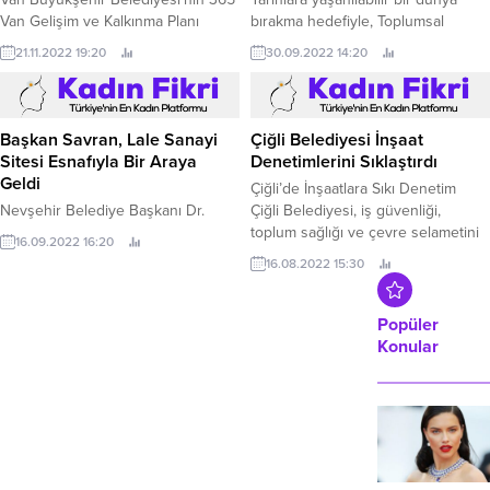
Van Gelişim ve Kalkınma Planı
bırakma hedefiyle, Toplumsal
etkinlikleri kapsamında Korn/Ferry
Cinsiyet Eşitliği’nin yanı
21.11.2022 19:20
30.09.2022 14:20
şirketi Türkiye Başkanı ve
sıra Sürdürülebilir Kalkınma Amaçla
Yöneticisi Şerif Kaynar, liderlik
İklim Eylemi, Eşitsizliklerin
konulu konferans verdi.
Azaltılması ve Nitelikli
Eğitimi destekleyen Toyota
Başkan Savran, Lale Sanayi
Çiğli Belediyesi İnşaat
Otomotiv Sanayi Türkiye,
Sitesi Esnafıyla Bir Araya
Denetimlerini Sıklaştırdı
“Geleceğe Kadın Eli” sosyal
Geldi
Çiğli’de İnşaatlara Sıkı Denetim
sorumluluk projesini hayata
Nevşehir Belediye Başkanı Dr.
Çiğli Belediyesi, iş güvenliği,
geçiriyor.
toplum sağlığı ve çevre selametini
16.09.2022 16:20
korumak adına ilçe sınırları
16.08.2022 15:30
içerisinde devam eden inşaatların
ara denetimlerini sıklaştırdı.
Popüler
Konular