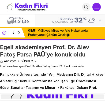
32
ALTIN
°C
İSTANBUL
6.011,49
PARÇALI BULUTLU
08:51
Mülkiyet, Miras ve Aile Hukukunda
Profesyonel Çözüm Ortaklığı
Egeli akademisyen Prof. Dr. Alev
Fatoş Parsa PAÜ’ye konuk oldu
Anasayfa
GÜNDEM
Egeli akademisyen Prof. Dr. Alev Fatoş Parsa PAÜ’ye konuk oldu
Pamukkale Üniversitesinde “Yeni Medyanın Dili: Dijital Hikâye
Anlatıcılığı” konulu konferansta konuşan Ege Üniversitesi
Güzel Sanatlar Tasarım ve Mimarlık Fakültesi Dekanı Prof.