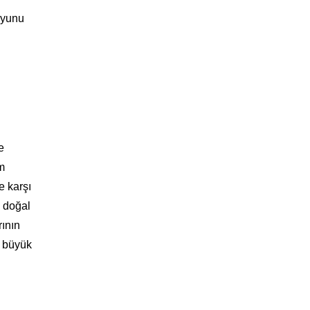
 oyunu
e
m
e karşı
, doğal
rının
i büyük