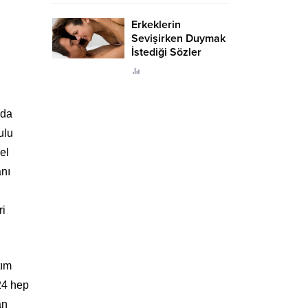
Erkeklerin
Sevişirken Duymak
İstediği Sözler
Neler?
’da
ulu
el
anı
ri
tım
24 hep
an