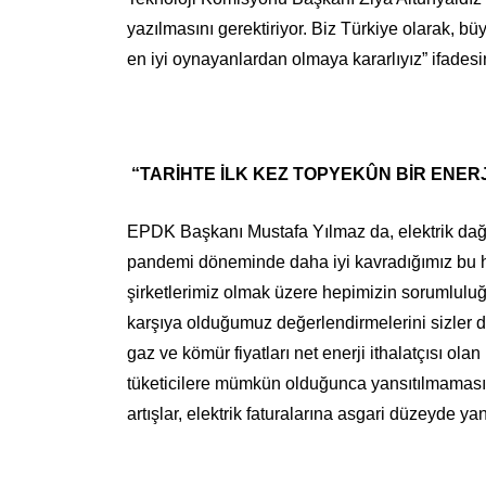
yazılmasını gerektiriyor. Biz Türkiye olarak, b
en iyi oynayanlardan olmaya kararlıyız” ifadesin
“TARİHTE İLK KEZ TOPYEKÛN BİR ENERJ
EPDK Başkanı Mustafa Yılmaz da, elektrik dağıt
pandemi döneminde daha iyi kavradığımız bu haya
şirketlerimiz olmak üzere hepimizin sorumluluğu
karşıya olduğumuz değerlendirmelerini sizler de
gaz ve kömür fiyatları net enerji ithalatçısı olan
tüketicilere mümkün olduğunca yansıtılmaması i
artışlar, elektrik faturalarına asgari düzeyde yans