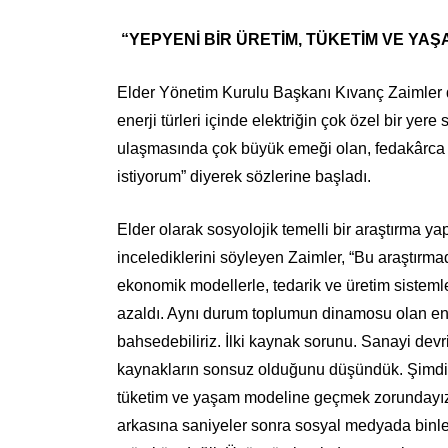
“YEPYENİ BİR ÜRETİM, TÜKETİM VE YA
Elder Yönetim Kurulu Başkanı Kıvanç Zaimler d
enerji türleri içinde elektriğin çok özel bir yer
ulaşmasında çok büyük emeği olan, fedakârca 
istiyorum” diyerek sözlerine başladı.
Elder olarak sosyolojik temelli bir araştırma yap
incelediklerini söyleyen Zaimler, “Bu araştırmad
ekonomik modellerle, tedarik ve üretim sistem
azaldı. Aynı durum toplumun dinamosu olan ener
bahsedebiliriz. İlki kaynak sorunu. Sanayi de
kaynakların sonsuz olduğunu düşündük. Şimdi an
tüketim ve yaşam modeline geçmek zorundayız. 
arkasına saniyeler sonra sosyal medyada binler