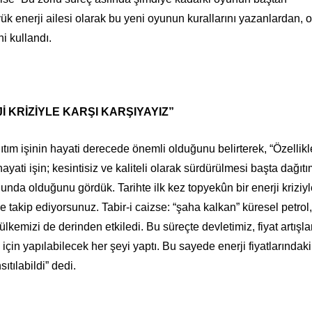
üyük enerji ailesi olarak bu yeni oyunun kurallarını yazanlardan,
i kullandı.
İ KRİZİYLE KARŞI KARŞIYAYIZ”
ım işinin hayati derecede önemli olduğunu belirterek, “Özellikl
ti işin; kesintisiz ve kaliteli olarak sürdürülmesi başta dağıtı
nda olduğunu gördük. Tarihte ilk kez topyekûn bir enerji kriziyl
 takip ediyorsunuz. Tabir-i caizse: “şaha kalkan” küresel petrol
 ülkemizi de derinden etkiledi. Bu süreçte devletimiz, fiyat artışla
çin yapılabilecek her şeyi yaptı. Bu sayede enerji fiyatlarındak
ıtılabildi” dedi.