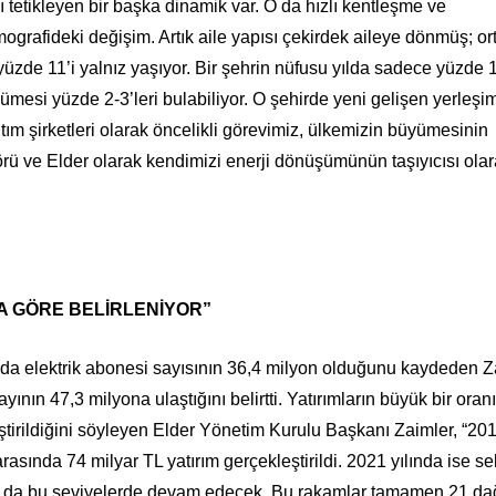
 tetikleyen bir başka dinamik var. O da hızlı kentleşme ve
mografideki değişim. Artık aile yapısı çekirdek aileye dönmüş; o
zde 11’i yalnız yaşıyor. Bir şehrin nüfusu yılda sadece yüzde 
ümesi yüzde 2-3’leri bulabiliyor. O şehirde yeni gelişen yerleşi
tım şirketleri olarak öncelikli görevimiz, ülkemizin büyümesinin
rü ve Elder olarak kendimizi enerji dönüşümünün taşıyıcısı ola
.
NA GÖRE BELİRLENİYOR”
nda elektrik abonesi sayısının 36,4 milyon olduğunu kaydeden Z
nın 47,3 milyona ulaştığını belirtti. Yatırımların büyük bir oran
ştirildiğini söyleyen Elder Yönetim Kurulu Başkanı Zaimler, “201
rasında 74 milyar TL yatırım gerçekleştirildi. 2021 yılında ise s
dar da bu seviyelerde devam edecek. Bu rakamlar tamamen 21 da