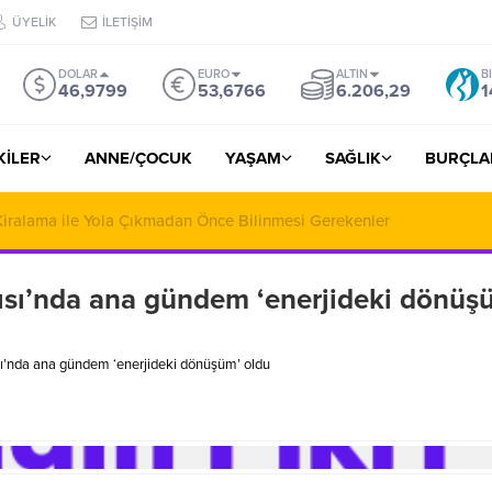
ÜYELİK
İLETİŞİM
DOLAR
EURO
ALTIN
B
46,9799
53,6766
6.206,29
1
ŞKİLER
ANNE/ÇOCUK
YAŞAM
SAĞLIK
BURÇLA
iralama ile Yola Çıkmadan Önce Bilinmesi Gerekenler
ntısı’nda ana gündem ‘enerjideki dönüş
ısı’nda ana gündem ‘enerjideki dönüşüm’ oldu