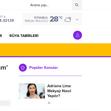
28
IST
°C
İSTANBUL
4.321,19
PARÇALI BULUTLU
R
RÜYA TABİRLERİ
üm’
Popüler Konular
Adriana Lima
Makyajı Nasıl
Yapılır?