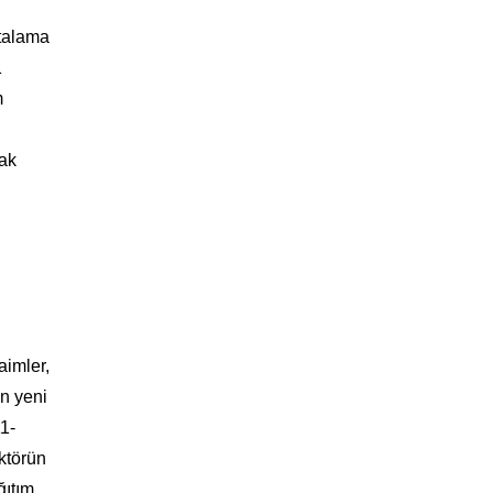
rtalama
1
m
rak
aimler,
ın yeni
1-
ektörün
ğıtım