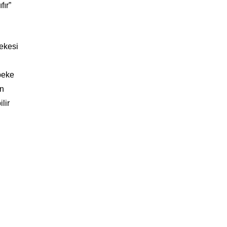
fır”
bekesi
ebeke
en
lir