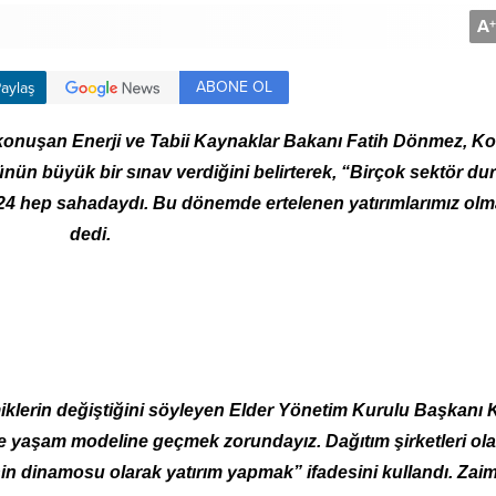
A
+
ABONE OL
aylaş
da konuşan Enerji ve Tabii Kaynaklar Bakanı Fatih Dönmez, K
ünün büyük bir sınav verdiğini belirterek, “Birçok sektör d
24 hep sahadaydı. Bu dönemde ertelenen yatırımlarımız olm
dedi.
miklerin değiştiğini söyleyen Elder Yönetim Kurulu Başkanı 
 ve yaşam modeline geçmek zorundayız.
Dağıtım şirketleri ol
in dinamosu olarak yatırım yapmak” ifadesini kullandı. Zaim