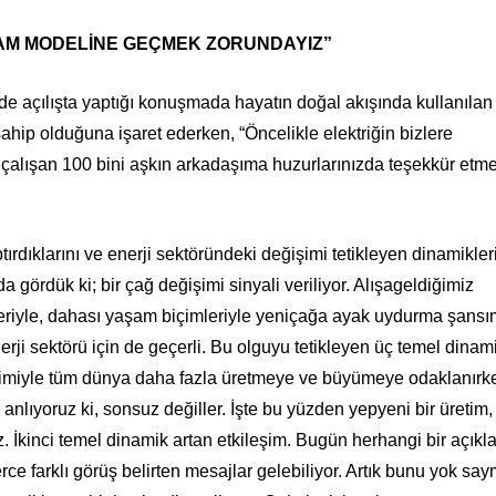
ŞAM MODELİNE GEÇMEK ZORUNDAYIZ”
e açılışta yaptığı konuşmada hayatın doğal akışında kullanılan
e sahip olduğuna işaret ederken, “Öncelikle elektriğin bizlere
çalışan 100 bini aşkın arkadaşıma huzurlarınızda teşekkür etm
tırdıklarını ve enerji sektöründeki değişimi tetikleyen dinamikler
a gördük ki; bir çağ değişimi sinyali veriliyor. Alışageldiğimiz
leriyle, dahası yaşam biçimleriyle yeniçağa ayak uydurma şansı
ji sektörü için de geçerli. Bu olguyu tetikleyen üç temel dinam
vrimiyle tüm dünya daha fazla üretmeye ve büyümeye odaklanırk
lıyoruz ki, sonsuz değiller. İşte bu yüzden yepyeni bir üretim,
İkinci temel dinamik artan etkileşim. Bugün herhangi bir açık
ce farklı görüş belirten mesajlar gelebiliyor. Artık bunu yok sa