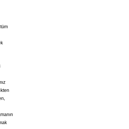
 tüm
ek
i
mız
ikten
en,
lamanın
ymak