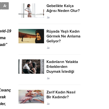
A
Gebelikte Kalça
-
Ağrısı Neden Olur?
ovid-19
Rüyada Yaşlı Kadın
Görmek Ne Anlama
urma
Geliyor?
adı”
Kadınların Yatakta
Erkeklerden
Duymak İstediği
Sözler
Kıvanç
Zarif Kadın Nasıl
Bir Kadındır?
arak
ler,