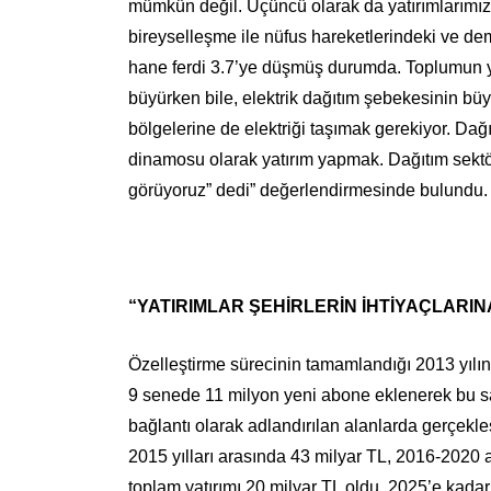
mümkün değil. Üçüncü olarak da yatırımlarımızı
bireyselleşme ile nüfus hareketlerindeki ve de
hane ferdi 3.7’ye düşmüş durumda. Toplumun yü
büyürken bile, elektrik dağıtım şebekesinin büy
bölgelerine de elektriği taşımak gerekiyor. Dağı
dinamosu olarak yatırım yapmak. Dağıtım sektö
görüyoruz” dedi” değerlendirmesinde bulundu
“YATIRIMLAR ŞEHİRLERİN İHTİYAÇLARI
Özelleştirme sürecinin tamamlandığı 2013 yılı
9 senede 11 milyon yeni abone eklenerek bu sayı
bağlantı olarak adlandırılan alanlarda gerçekle
2015 yılları arasında 43 milyar TL, 2016-2020 a
toplam yatırımı 20 milyar TL oldu. 2025’e ka