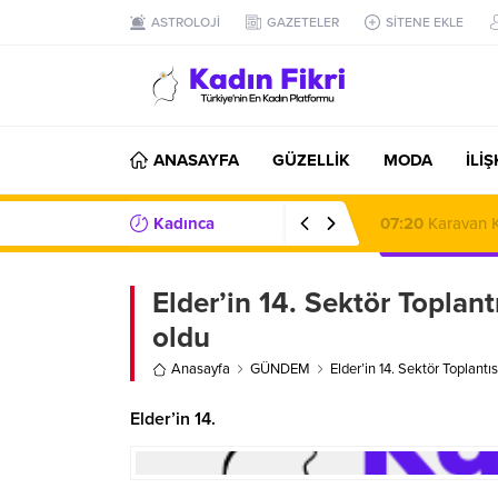
ASTROLOJİ
GAZETELER
SİTENE EKLE
ANASAYFA
GÜZELLİK
MODA
İLİ
Kadınca
07:20
Karavan K
Haberler/Bilgiler
Elder’in 14. Sektör Topla
oldu
Anasayfa
GÜNDEM
Elder’in 14. Sektör Toplant
Elder’in 14.