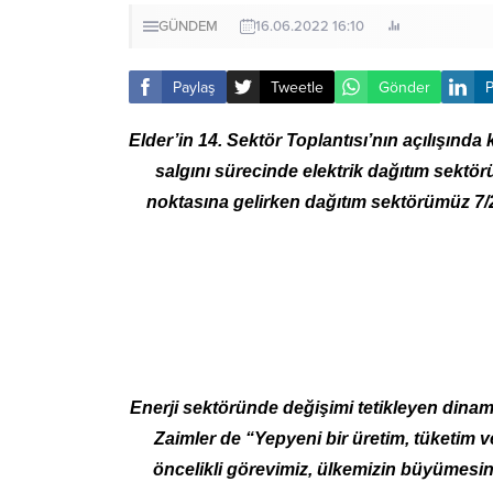
GÜNDEM
16.06.2022 16:10
Paylaş
Tweetle
Gönder
P
Elder’in 14. Sektör Toplantısı’nın açılışın
salgını sürecinde elektrik dağıtım sektör
noktasına gelirken dağıtım sektörümüz 7/
Enerji sektöründe değişimi tetikleyen dina
Zaimler de “Yepyeni bir üretim, tüketim
öncelikli görevimiz, ülkemizin büyümesin