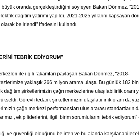
ını büyük oranda gerçekleştirdiğini söyleyen Bakan Dönmez, “20
elektrik dağıtım yatırımı yapıldı. 2021-2025 yıllarını kapsayan d
arak belirlendi” ifadesini kullandı.
ERİNİ TEBRİK EDİYORUM”
kezleri ile ilgili rakamları paylaşan Bakan Dönmez, “2018-
erkezlerimize yaklaşık 266 milyon arama ulaştı. Bu günlük 182 bi
k dağıtım şirketlerimizin çağrı merkezlerine ulaşılabilirlik oranı
eldi. Görevli tedarik şirketlerimizin ulaşılabilirlik oranı da yü
lerimizin çağrı merkezi performansları uluslararası standartların 
mızı, ekip liderlerini, ilgili birim sorumlularını tebrik ediyorum”
ağlığı ve güvenliği olduğunu belirten ve bu alanda karşılanabilece