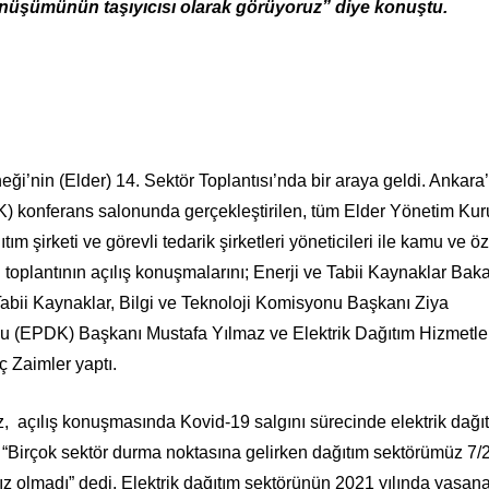
dönüşümünün taşıyıcısı olarak görüyoruz” diye konuştu.
eği’nin (Elder) 14. Sektör Toplantısı’nda bir araya geldi. Ankara
 konferans salonunda gerçekleştirilen, tüm Elder Yönetim Kur
m şirketi ve görevli tedarik şirketleri yöneticileri ile kamu ve öz
en toplantının açılış konuşmalarını; Enerji ve Tabii Kaynaklar Bak
abii Kaynaklar, Bilgi ve Teknoloji Komisyonu Başkanı Ziya
u (EPDK) Başkanı Mustafa Yılmaz ve Elektrik Dağıtım Hizmetle
ç Zaimler yaptı.
, açılış konuşmasında Kovid-19 salgını sürecinde elektrik dağı
k, “Birçok sektör durma noktasına gelirken dağıtım sektörümüz 7/
z olmadı” dedi. Elektrik dağıtım sektörünün 2021 yılında yaşan