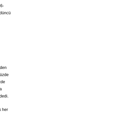
16-
ördüncü
nden
 yüzde
zde
da
 dedi.
k her