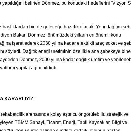
ma yapıldığını belirten Dönmez, bu konudaki hedeflerini ‘Vizyon Sı
başlıklardan biri de geleceğe hazırlık olacak. Yeni dağıtım şe
z” diyen Bakan Dönmez, önümüzdeki yılların en önemli konu
acağına işaret ederek 2030 yılına kadar elektrikli araç soket ve ş
ğını söyledi. Dağıtık enerji üretiminin özellikle ana şebekeye bin
aydeden Dönmez, 2030 yılına kadar dağıtık üretim ve yenilenebi
yatırımı yapılacağını bildirdi.
A KARARLIYIZ”
 rekabetçilik arenasında kolaylaştırıcı, öngörülebilir, stratejik ve
söyleyen TBMM Sanayi, Ticaret, Enerji, Tabii Kaynaklar, Bilgi ve
ise “Bu zorlu süreç aslında şimdiye kadarki oyunun baştan