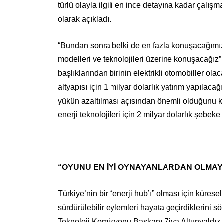
türlü olayla ilgili en ince detayına kadar çalış
olarak açıkladı.
“Bundan sonra belki de en fazla konuşacağımız 
modelleri ve teknolojileri üzerine konuşacağı
başlıklarından birinin elektrikli otomobiller ol
altyapısı için 1 milyar dolarlık yatırım yapılaca
yükün azaltılması açısından önemli olduğunu k
enerji teknolojileri için 2 milyar dolarlık şebeke 
“OYUNU EN İYİ OYNAYANLARDAN OLMAY
Türkiye’nin bir “enerji hub’ı” olması için küresel
sürdürülebilir eylemleri hayata geçirdiklerini 
Teknoloji Komisyonu Başkanı Ziya Altunyaldız 