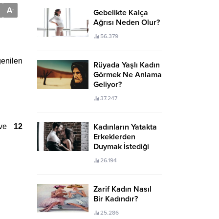
A
-
Gebelikte Kalça
Ağrısı Neden Olur?
56.379
enilen
Rüyada Yaşlı Kadın
Görmek Ne Anlama
Geliyor?
37.247
ve
12
Kadınların Yatakta
Erkeklerden
Duymak İstediği
Sözler
26.194
Zarif Kadın Nasıl
Bir Kadındır?
25.286