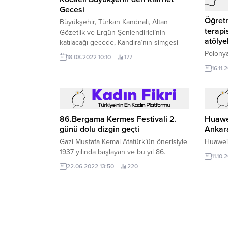
Gecesi
Öğretm
Büyükşehir, Türkan Kandıralı, Altan
terapi
Gözetlik ve Ergün Şenlendirici’nin
atölye
katılacağı gecede, Kandıra’nın simgesi
klarneti dünyaya tanıtacak Kocaeli
Polonya
18.08.2022 10:10
177
Büyükşehir Belediyesi, gerçekleştirdiği
16.11.
sosyal ve kültürel etkinliklerle kentin
sanatsal gelişimine katkı sunmaya devam
ediyor.
86.Bergama Kermes Festivali 2.
Huawe
günü dolu dizgin geçti
Ankara
Gazi Mustafa Kemal Atatürk’ün önerisiyle
Huawei,
1937 yılında başlayan ve bu yıl 86.
11.10.
22.06.2022 13:50
220