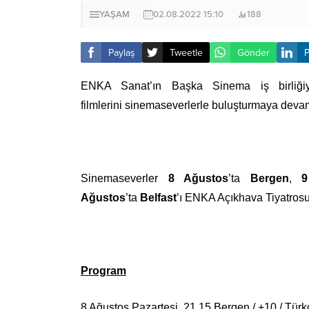
YAŞAM
02.08.2022 15:10
188
Paylaş
Tweetle
Gönder
P
ENKA Sanat’ın Başka Sinema iş birliği
filmlerini
sinemaseverlerle buluşturmaya deva
Sinemaseverler
8 Ağustos
’ta
Bergen
,
9
Ağustos
’ta
Belfast
’ı ENKA Açıkhava Tiyatrosu
Program
8 Ağustos Pazartesi, 21.15 Bergen / +10 / Türk