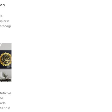
den
ye
aşların
karacağı
nelinde
tetik ve
öne
arla
flerinin