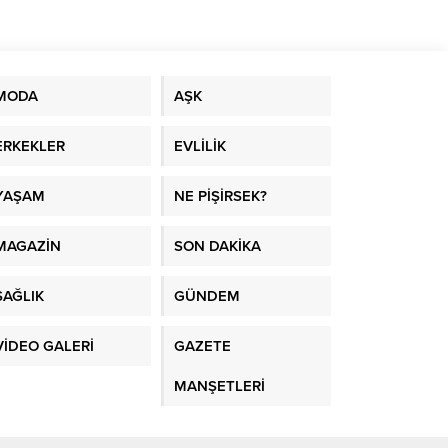
l
erim’den
erle
stalık
azı...
MODA
AŞK
ERKEKLER
EVLİLİK
YAŞAM
NE PİŞİRSEK?
MAGAZİN
SON DAKİKA
SAĞLIK
GÜNDEM
VİDEO GALERİ
GAZETE
MANŞETLERİ