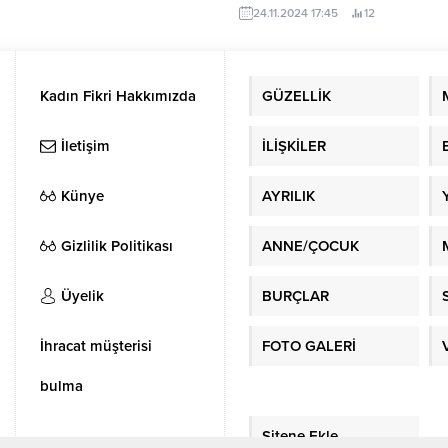
zarif çizgileriyle oluşturulan görse
24.11.2024 17:45
12
kompozisyonları içerir. Kur’an-ı K
ayetler, hadisler veya anlamlı sözl
bezeli bu sanat, sabır, zarafet ve u
gerektirir. Hat sanatı, yalnızca bir y
Kadın Fikri Hakkımızda
GÜZELLİK
İletişim
İLİŞKİLER
Künye
AYRILIK
Gizlilik Politikası
ANNE/ÇOCUK
Üyelik
BURÇLAR
İhracat müşterisi
FOTO GALERİ
bulma
Sitene Ekle