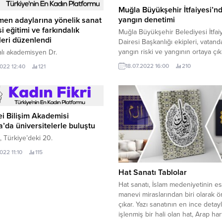
Muğla Büyükşehir İtfaiyesi’n
yangın denetimi
en adaylarına yönelik sanat
si eğitimi ve farkındalık
Muğla Büyükşehir Belediyesi İtfai
leri düzenlendi
Dairesi Başkanlığı ekipleri, vatand
yangın riski ve yangının ortaya çı
lı akademisyen Dr.
afetlerle karşılaşmaması için il ge
18.07.2022 16:00
210
2022 12:40
121
vatandaşları bilgilendiriyor.
i Bilişim Akademisi
’da üniversitelerle buluştu
 Türkiye’deki 20.
2022 11:10
115
Hat Sanatı Tablolar
Hat sanatı, İslam medeniyetinin es
manevi miraslarından biri olarak 
çıkar. Yazı sanatının en ince detayl
işlenmiş bir hali olan hat, Arap har