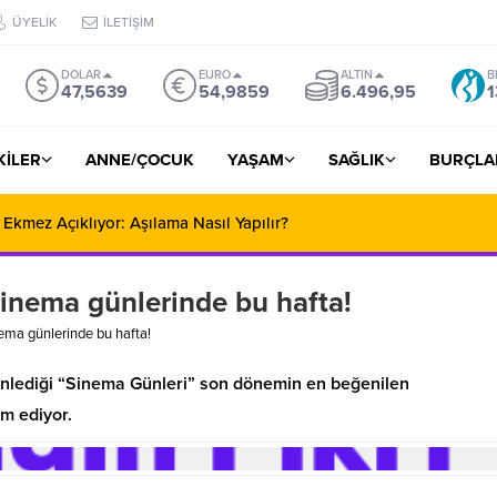
ÜYELİK
İLETİŞİM
DOLAR
EURO
ALTIN
B
47,5639
54,9859
6.496,95
1
ŞKİLER
ANNE/ÇOCUK
YAŞAM
SAĞLIK
BURÇLA
 Ekmez Açıklıyor: Aşılama Nasıl Yapılır?
inema günlerinde bu hafta!
ema günlerinde bu hafta!
enlediği “Sinema Günleri” son dönemin en beğenilen
m ediyor.