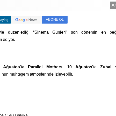
A
+
ABONE OL
aylaş
yle düzenlediği “Sinema Günleri” son
dönemin en beğ
m ediyor.
 Ağustos
’ta
Parallel Mothers
,
10 Ağustos
’ta
Zuhal
’nun muhteşem atmosferinde izleyebilir.
çe / 140 Dakika