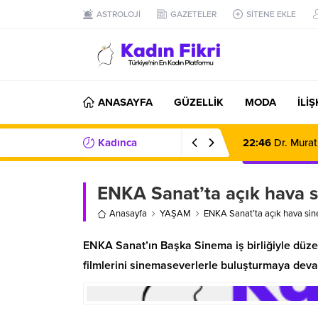
ASTROLOJİ
GAZETELER
SİTENE EKLE
ANASAYFA
GÜZELLİK
MODA
İLİ
Kadınca
22:46
Dr. Murat
Haberler/Bilgiler
ENKA Sanat’ta açık hava s
Anasayfa
YAŞAM
ENKA Sanat’ta açık hava sin
ENKA Sanat’ın Başka Sinema iş birliğiyle düz
filmlerini sinemaseverlerle buluşturmaya deva