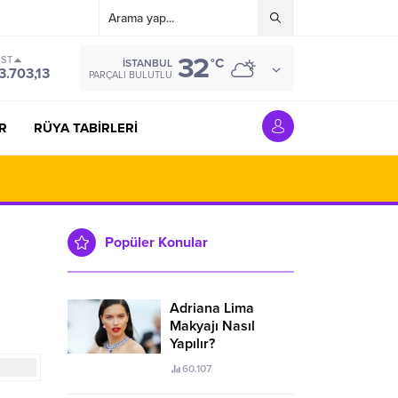
32
IST
°C
İSTANBUL
3.703,13
PARÇALI BULUTLU
R
RÜYA TABİRLERİ
Popüler Konular
Adriana Lima
Makyajı Nasıl
Yapılır?
60.107