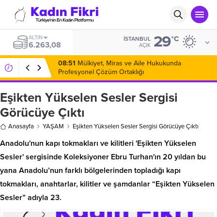
29
ALTIN
°C
İSTANBUL
6.263,08
AÇIK
08:51
Mülkiyet, Miras ve Aile Hukukunda
Profesyonel Çözüm Ortaklığı
Eşikten Yükselen Sesler Sergisi
Görücüye Çıktı
Anasayfa
YAŞAM
Eşikten Yükselen Sesler Sergisi Görücüye Çıktı
Anadolu'nun kapı tokmakları ve kilitleri 'Eşikten Yükselen
Sesler' sergisinde Koleksiyoner Ebru Turhan'ın 20 yıldan bu
yana Anadolu’nun farklı bölgelerinden topladığı kapı
tokmakları, anahtarlar, kilitler ve şamdanlar “Eşikten Yükselen
Sesler” adıyla 23.