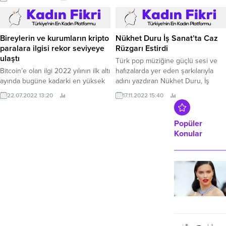
programı ile destek verecek.
Bireylerin ve kurumların kripto
Nükhet Duru İş Sanat’ta Caz
paralara ilgisi rekor seviyeye
Rüzgarı Estirdi
ulaştı
Türk pop müziğine güçlü sesi ve
Bitcoin’e olan ilgi 2022 yılının ilk altı
hafızalarda yer eden şarkılarıyla
ayında bugüne kadarki en yüksek
adını yazdıran Nükhet Duru, İş
seviyeye ulaştı.
Sanat’a özel “Nünü Caz Söylüyor”
22.07.2022 13:20
17.11.2022 15:40
isimli konseriyle İş Kuleleri
Salonu’nda sevenleriyle buluştu.
Popüler
Konular