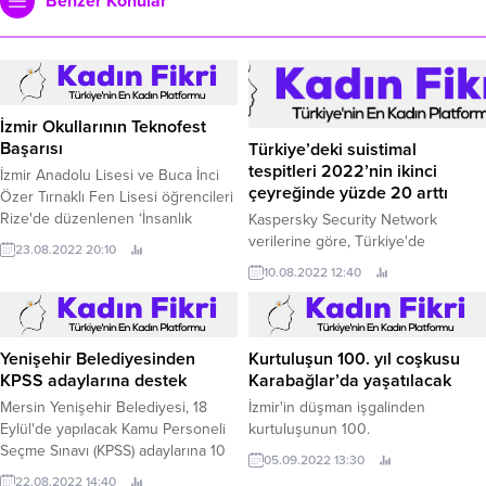
Benzer Konular
İzmir Okullarının Teknofest
Başarısı
Türkiye’deki suistimal
tespitleri 2022’nin ikinci
İzmir Anadolu Lisesi ve Buca İnci
çeyreğinde yüzde 20 arttı
Özer Tırnaklı Fen Lisesi öğrencileri
Rize'de düzenlenen ‘İnsanlık
Kaspersky Security Network
Yararına Teknoloji’ yarışmasının Afet
verilerine göre, Türkiye'de
23.08.2022 20:10
Yönetimi kategorisine finalist olarak
2022'nin ikinci çeyreğinde tespit
10.08.2022 12:40
davet edildi.
edilen açıkların sayısı ilk çeyreğe
kıyasla arttı.
Yenişehir Belediyesinden
Kurtuluşun 100. yıl coşkusu
KPSS adaylarına destek
Karabağlar’da yaşatılacak
Mersin Yenişehir Belediyesi, 18
İzmir'in düşman işgalinden
Eylül'de yapılacak Kamu Personeli
kurtuluşunun 100.
Seçme Sınavı (KPSS) adaylarına 10
05.09.2022 13:30
günlük ücretsiz genel tekrar
22.08.2022 14:40