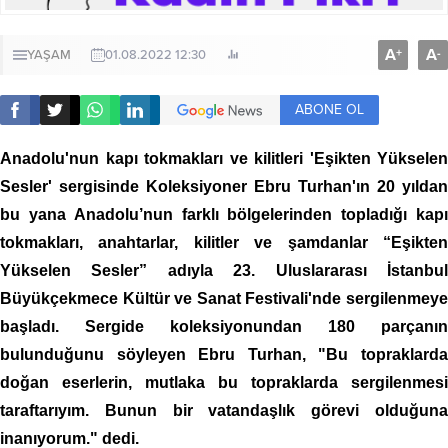
A
A
+
-
YAŞAM
01.08.2022 12:30
ABONE OL
Anadolu'nun kapı tokmakları ve kilitleri 'Eşikten Yükselen
Sesler' sergisinde Koleksiyoner Ebru Turhan'ın 20 yıldan
bu yana Anadolu’nun farklı bölgelerinden topladığı kapı
tokmakları, anahtarlar, kilitler ve şamdanlar “Eşikten
Yükselen Sesler” adıyla 23. Uluslararası İstanbul
Büyükçekmece Kültür ve Sanat Festivali'nde sergilenmeye
başladı. Sergide koleksiyonundan 180 parçanın
bulunduğunu söyleyen Ebru Turhan, "Bu topraklarda
doğan eserlerin, mutlaka bu topraklarda sergilenmesi
taraftarıyım. Bunun bir vatandaşlık görevi olduğuna
inanıyorum." dedi.