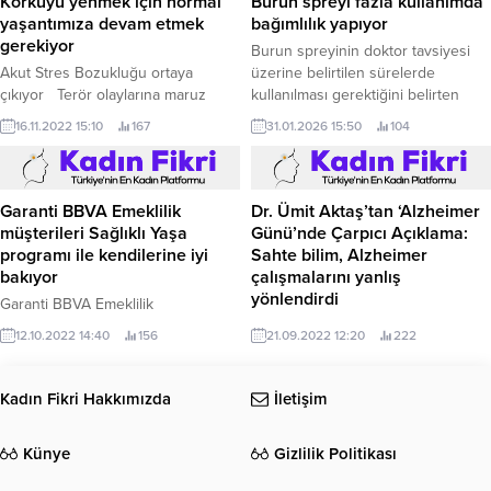
Korkuyu yenmek için normal
Burun spreyi fazla kullanımda
hatlarında kabalaşma, ellerde
yaşantımıza devam etmek
bağımlılık yapıyor
uyuşma ve güçsüzlük eşlik
gerekiyor
Burun spreyinin doktor tavsiyesi
ediyorsa tedavi başarısı oldukça
Akut Stres Bozukluğu ortaya
üzerine belirtilen sürelerde
yüksek ve Akromegali...
çıkıyor Terör olaylarına maruz
kullanılması gerektiğini belirten
kalan kişilerin normal bir insanın
KBB Uzmanı Op.
16.11.2022 15:10
167
31.01.2026 15:50
104
yaşamaması gereken bir dehşet anı
yaşadıklarını belirten uzmanlar, hem
o anda hem de daha sonra olayı
zihinlerinde tekrarladıklarında Akut
Dr. Ümit Aktaş’tan ‘Alzheimer
Stres Bozukluğu denilen bir
Günü’nde Çarpıcı Açıklama:
Garanti BBVA Emeklilik
durumun ortaya çıktığını ifade
Sahte bilim, Alzheimer
müşterileri Sağlıklı Yaşa
ediyor.
çalışmalarını yanlış
programı ile kendilerine iyi
yönlendirdi
bakıyor
Fitoterapi Uzmanı Dr.
Garanti BBVA Emeklilik
21.09.2022 12:20
222
ailesi; müşterilerine birikim ve
12.10.2022 14:40
156
sigorta ürünleri sunarak onların
geleceklerini güvence altına
almanın yanı sıra şimdi de “Sağlıklı
Kadın Fikri Hakkımızda
İletişim
Yaşa” programı ile kendilerine
bugünden iyi bakmalarını sağlıyor.
Künye
Gizlilik Politikası