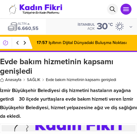
30
ALTIN
°C
İSTANBUL
6.660,55
AÇIK
17:57
Işıltının Dijital Dünyadaki Buluşma Noktası
Evde bakım hizmetinin kapsamı
genişledi
Anasayfa
SAĞLIK
Evde bakım hizmetinin kapsamı genişledi
İzmir Büyükşehir Belediyesi diş hizmetini hastaların ayağına
getirdi 30 ilçede yurttaşlara evde bakım hizmeti veren İzmir
Büyükşehir Belediyesi, hizmet yelpazesine ağız ve diş sağlığını
da ekledi.