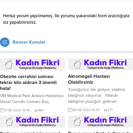
Henüz yorum yapılmamış. İlk yorumu yukarıdaki form aracılığıyla
siz yapabilirsiniz.
Benzer Konular
Akromegali Hastası
Obezite cerrahisi sonrası
Olabilirsiniz
tekrar kilo aldıran 3 önemli
hata!
Yüzüğünüz dar geliyor, saatiniz
bileğinizi sıkıyorsa Yıllardır
VM Medical Park Ankara Hastanesi
taktığınız yüzüğün giderek
Genel Cerrahi Uzmanı Doç.
parmağınızı sıkmasına, ayakkabı
26.08.2022 10:20
271
17.08.2022 12:40
189
numaranızın giderek büyümesine,
saatinizin bileğinize dar gelmesine
şaşırıyorsanız, dikkat! Bu tabloya
eklem ağrıları, aşırı terleme, yüz