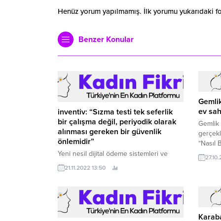
Henüz yorum yapılmamış. İlk yorumu yukarıdaki form
Benzer Konular
Gemlik
ev sah
inventiv: “Sızma testi tek seferlik
bir çalışma değil, periyodik olarak
Gemlik 
alınması gereken bir güvenlik
gerçekl
önlemidir”
“Nasıl B
Cumhuri
Yeni nesil dijital ödeme sistemleri ve
27.10.
siber güvenlik alanlarında faaliyet
21.11.2022 13:50
gösteren teknoloji şirketi inventiv’in
CEO’su Çağlayan Yıldırım, 22-26 Kasım
Siber Güvenlik Haftası sebebiyle,
periyodik sızma testlerinin önemine
dikkat çekerek siber güvenlik
Karaba