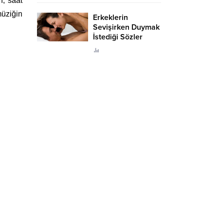
n, saat
müziğin
Erkeklerin
Sevişirken Duymak
İstediği Sözler
Neler?