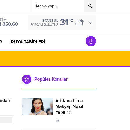
31
ST
°C
İSTANBUL
4.350,60
PARÇALI BULUTLU
R
RÜYA TABİRLERİ
Popüler Konular
ından
Adriana Lima
Makyajı Nasıl
Yapılır?