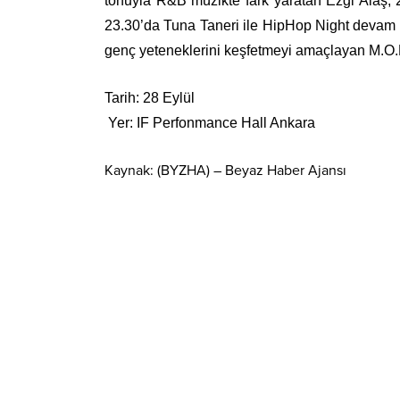
tonuyla R&B müzikte fark yaratan Ezgi Alaş, 
23.30’da Tuna Taneri ile HipHop Night devam
genç yeteneklerini keşfetmeyi amaçlayan M.O.B
Tarih: 28 Eylül
Yer: IF Perfonmance Hall Ankara
Kaynak: (BYZHA) – Beyaz Haber Ajansı