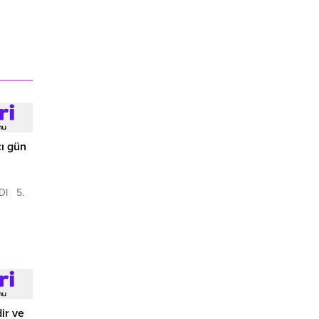
cı gün
DI 5.
ir ve