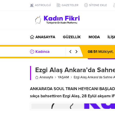
ASTROLOJİ
GAZETELER
SİTENE EKLE
ANASAYFA
GÜZELLİK
MODA
İLİ
Kadınca
08:51
Mülkiyet,
Haberler/Bilgiler
Ezgi Alaş Ankara’da Sahn
Anasayfa
YAŞAM
Ezgi Alaş Ankara’da Sahne 
ANKARA’DA SOUL TRAIN HEYECANI BAŞLADI! Sa
sıkça bahsettiren Ezgi Alaş, 28 Eylül akşamı 