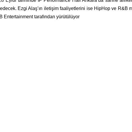
28 Eylül tarihinde IF Performance Hall Ankara’da sahne alırke
 edecek.
Ezgi Alaş’ın iletişim faaliyetlerini ise HipHop ve R&B 
 Entertainment tarafından yürütülüyor