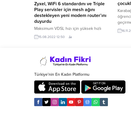
tehlikelerine zemin hazırlayan koşullar ve
çocukl
Zyxel, WiFi 6 standardını ve Triple
en çok tercih edilen kurumsal siber
Play servisler için mesh ağını
Karabağ
güvenlik önlemleri hakkında
destekleyen yeni modem router’ını
öğrenci
açıklamalarda bulundu.
duyurdu
geçirmel
düzenle
Maksimum VDSL hızı için yüksek hızlı
16.11.
internet ve çoklu veri akış erişimi IP
15.08.2022 12:50
üzerinden ses ve internet için gelişmiş
QoS teknolojisi sayesinde “Triple Play”
(Üçlü Oynatma) servislerine uyumlu
ADSL yedeği ile VDSL Denetleme (Profil
35b) Köprü ve router modu özelliği ...
Türkiye'nin En Kadın Platformu