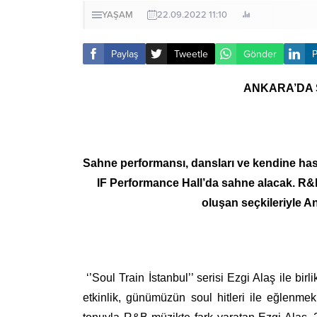
YAŞAM
22.09.2022 11:10
Paylaş
Tweetle
Gönder
P
ANKARA’DA 
Sahne performansı, dansları ve kendine has
IF Performance Hall’da sahne alacak. R&B
oluşan seçkileriyle A
‘’Soul Train İstanbul’’ serisi Ezgi Alaş ile b
etkinlik, günümüzün soul hitleri ile eğlenmek