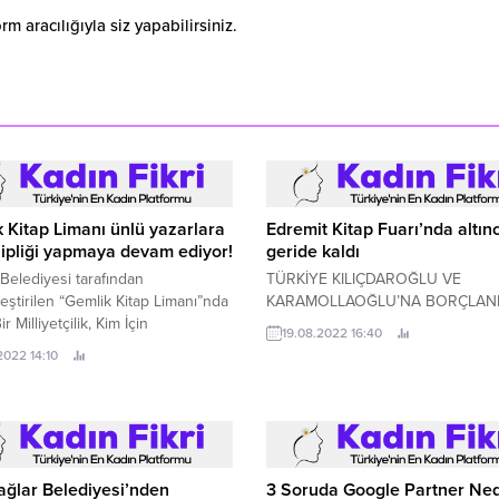
 aracılığıyla siz yapabilirsiniz.
 Kitap Limanı ünlü yazarlara
Edremit Kitap Fuarı’nda altın
ipliği yapmaya devam ediyor!
geride kaldı
Belediyesi tarafından
TÜRKİYE KILIÇDAROĞLU VE
eştirilen “Gemlik Kitap Limanı”nda
KARAMOLLAOĞLU’NA BORÇLAN
ir Milliyetçilik, Kim İçin
19.08.2022 16:40
yet” başlıklı panel gerçekleşti.
2022 14:10
ğlar Belediyesi’nden
3 Soruda Google Partner Ned