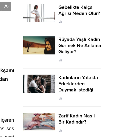
A
-
Gebelikte Kalça
Ağrısı Neden Olur?
Rüyada Yaşlı Kadın
Görmek Ne Anlama
Geliyor?
akşamı
Kadınların Yatakta
ndan
Erkeklerden
Duymak İstediği
Sözler
Zarif Kadın Nasıl
 içeren
Bir Kadındır?
as ses