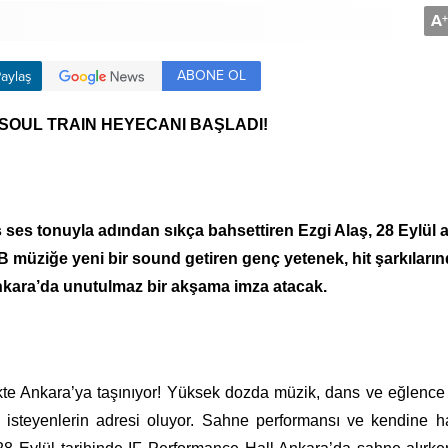
A
+
ABONE OL
aylaş
SOUL TRAIN HEYECANI BAŞLADI!
 ses tonuyla adından sıkça bahsettiren Ezgi Alaş, 28 Eylül 
 müziğe yeni bir sound getiren genç yetenek, hit şarkıları
nkara’da unutulmaz bir akşama imza atacak.
irlikte Ankara’ya taşınıyor! Yüksek dozda müzik, dans ve eğlence
 isteyenlerin adresi oluyor.
Sahne performansı ve kendine h