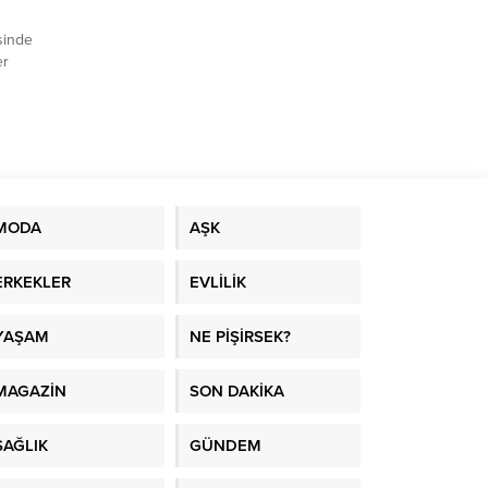
sinde
er
MODA
AŞK
ERKEKLER
EVLİLİK
YAŞAM
NE PİŞİRSEK?
MAGAZİN
SON DAKİKA
SAĞLIK
GÜNDEM