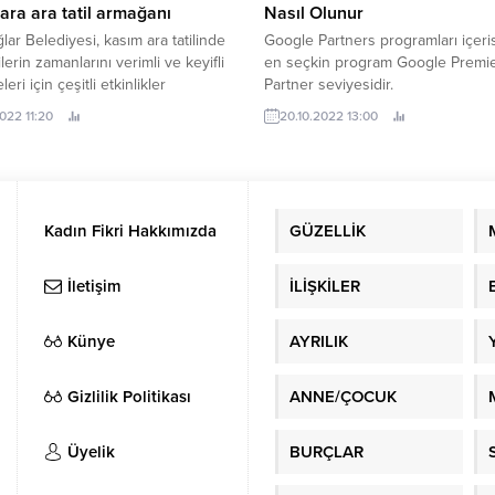
ara ara tatil armağanı
Nasıl Olunur
lar Belediyesi, kasım ara tatilinde
Google Partners programları içeri
lerin zamanlarını verimli ve keyifli
en seçkin program Google Premi
eri için çeşitli etkinlikler
Partner seviyesidir.
di.
2022 11:20
20.10.2022 13:00
Kadın Fikri Hakkımızda
GÜZELLİK
İletişim
İLİŞKİLER
Künye
AYRILIK
Gizlilik Politikası
ANNE/ÇOCUK
Üyelik
BURÇLAR