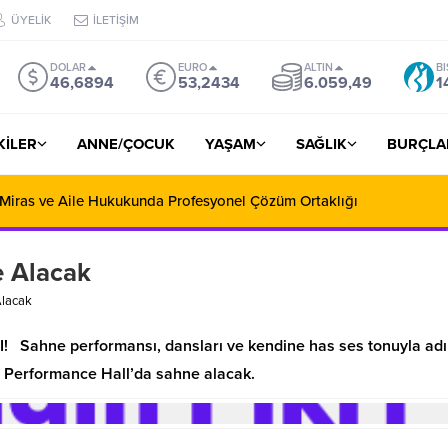
ÜYELİK
İLETİŞİM
DOLAR
EURO
ALTIN
BI
46,6894
53,2434
6.059,49
1
ŞKİLER
ANNE/ÇOCUK
YAŞAM
SAĞLIK
BURÇLA
 Miras ve Aile Hukukunda Profesyonel Çözüm Ortaklığı
e Alacak
Alacak
hne performansı, dansları ve kendine has ses tonuyla ad
IF Performance Hall’da sahne alacak.