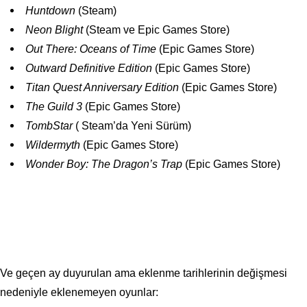
Huntdown
(Steam)
Neon Blight
(Steam ve Epic Games Store)
Out There: Oceans of Time
(Epic Games Store)
Outward Definitive Edition
(Epic Games Store)
Titan Quest Anniversary Edition
(Epic Games Store)
The Guild 3
(Epic Games Store)
TombStar
( Steam’da Yeni Sürüm)
Wildermyth
(Epic Games Store)
Wonder Boy: The Dragon’s Trap
(Epic Games Store)
Ve geçen ay duyurulan ama eklenme tarihlerinin değişmesi
nedeniyle eklenemeyen oyunlar: