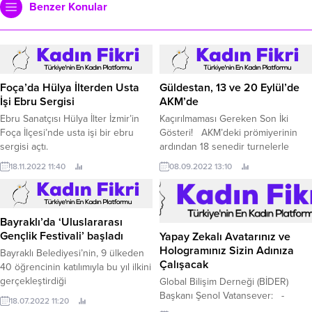
Benzer Konular
Foça’da Hülya İlterden Usta
Güldestan, 13 ve 20 Eylül’de
İşi Ebru Sergisi
AKM’de
Ebru Sanatçısı Hülya İlter İzmir’in
Kaçırılmaması Gereken Son İki
Foça İlçesi’nde usta işi bir ebru
Gösteri! AKM’deki prömiyerinin
sergisi açtı.
ardından 18 senedir turnelerle
seyirci ile buluşan, Devlet Opera
18.11.2022 11:40
08.09.2022 13:10
ve Balesi’nin en popüler
eserlerinden biri olan Güldestan,
son iki temsil ile seyircisine AKM’de
veda ediyor.
Bayraklı’da ‘Uluslararası
Gençlik Festivali’ başladı
Yapay Zekalı Avatarınız ve
Hologramınız Sizin Adınıza
Bayraklı Belediyesi’nin, 9 ülkeden
Çalışacak
40 öğrencinin katılımıyla bu yıl ilkini
gerçekleştirdiği
Global Bilişim Derneği (BİDER)
Uluslararası Gençlik Çalıştayı, renkli
Başkanı Şenol Vatansever: -
18.07.2022 11:20
görüntülerle başladı.
"Metaverse’ü beş duyunuzla