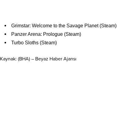
Grimstar: Welcome to the Savage Planet (Steam)
Panzer Arena: Prologue (Steam)
Turbo Sloths (Steam)
Kaynak: (BHA) – Beyaz Haber Ajansı