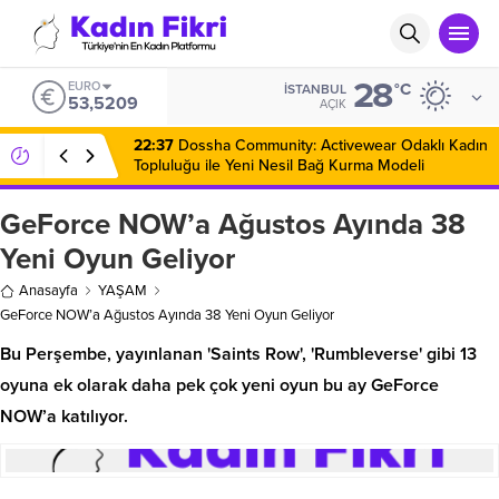
28
EURO
°C
İSTANBUL
53,5209
AÇIK
22:37
Dossha Community: Activewear Odaklı Kadın
Topluluğu ile Yeni Nesil Bağ Kurma Modeli
GeForce NOW’a Ağustos Ayında 38
Yeni Oyun Geliyor
Anasayfa
YAŞAM
GeForce NOW’a Ağustos Ayında 38 Yeni Oyun Geliyor
Bu Perşembe, yayınlanan 'Saints Row', 'Rumbleverse' gibi 13
oyuna ek olarak daha pek çok yeni oyun bu ay GeForce
NOW’a katılıyor.