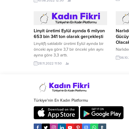
10.08.2022 12:30
dördüncü ayak yarışlarını takımlar
sıralamasında birinci olarak tamamladı.
Linyit üretimi Eylül ayında 6 milyon
Narlıd
653 bin 341 ton olarak gerçekleşti
Gücüy
Olaca
Linyit(1) satılabilir üretimi Eylül ayında bir
önceki aya göre 3,7 bir önceki yılın aynı
Narlıde
ayına göre 3,3 arttı.
06.10
28.11.2022 11:50
Türkiye'nin En Kadın Platformu