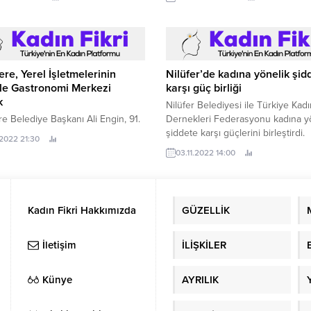
ere, Yerel İşletmelerinin
Nilüfer’de kadına yönelik şid
le Gastronomi Merkezi
karşı güç birliği
k
Nilüfer Belediyesi ile Türkiye Kadı
re Belediye Başkanı Ali Engin, 91.
Dernekleri Federasyonu kadına y
şiddete karşı güçlerini birleştirdi.
.2022 21:30
03.11.2022 14:00
Kadın Fikri Hakkımızda
GÜZELLİK
İletişim
İLİŞKİLER
Künye
AYRILIK