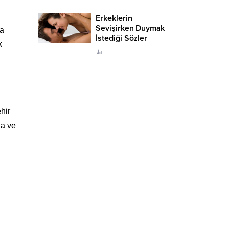
Erkeklerin
Sevişirken Duymak
la
İstediği Sözler
k
Neler?
hir
la ve