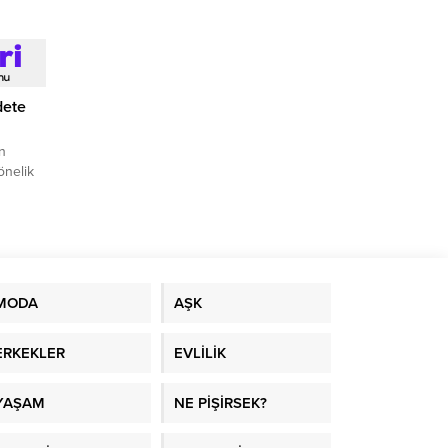
dete
n
önelik
MODA
AŞK
ERKEKLER
EVLİLİK
YAŞAM
NE PİŞİRSEK?