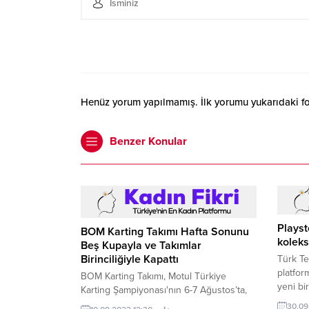
Henüz yorum yapılmamış. İlk yorumu yukarıdaki form
Benzer Konular
Plays
BOM Karting Takımı Hafta Sonunu
koleks
Beş Kupayla ve Takımlar
Birinciliğiyle Kapattı
Türk Te
platfor
BOM Karting Takımı, Motul Türkiye
yeni bir
Karting Şampiyonası'nın 6-7 Ağustos’ta,
İzmit Körfez Pisti’nde düzenlenen
30.09