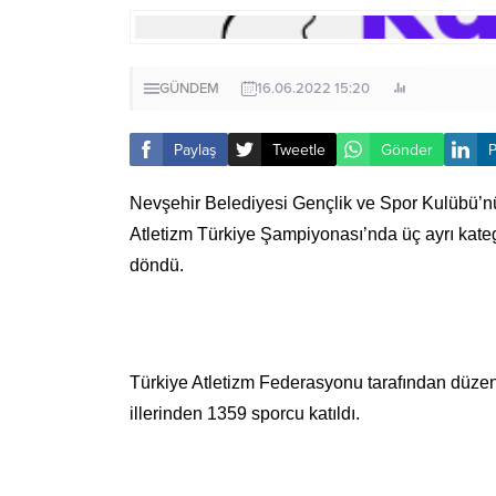
GÜNDEM
16.06.2022 15:20
Paylaş
Tweetle
Gönder
P
Nevşehir Belediyesi Gençlik ve Spor Kulübü’n
Atletizm Türkiye Şampiyonası’nda üç ayrı kate
döndü.
Türkiye Atletizm Federasyonu tarafından düzen
illerinden 1359 sporcu katıldı.