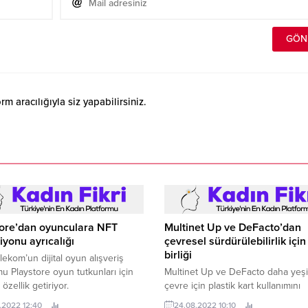
 aracılığıyla siz yapabilirsiniz.
tore’dan oyunculara NFT
Multinet Up ve DeFacto’dan
iyonu ayrıcalığı
çevresel sürdürülebilirlik için 
birliği
lekom’un dijital oyun alışveriş
mu Playstore oyun tutkunları için
Multinet Up ve DeFacto daha yeşil
 özellik getiriyor.
çevre için plastik kart kullanımını
azaltmaya yönelik bir iş birliği başla
.2022 12:40
24.08.2022 10:10