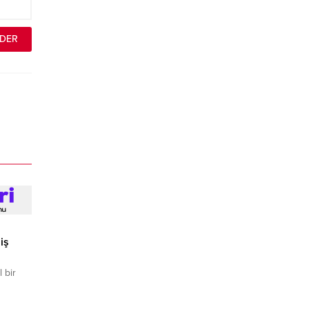
iş
 bir
ttı.