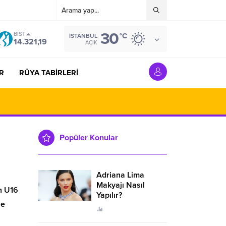
30
BIST
°C
İSTANBUL
14.321,19
AÇIK
R
RÜYA TABİRLERİ
Popüler Konular
Adriana Lima
Makyajı Nasıl
n U16
Yapılır?
le