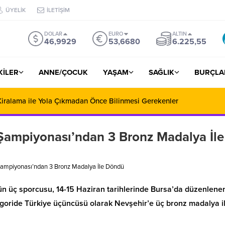
ÜYELİK
İLETİŞİM
DOLAR
EURO
ALTIN
46,9929
53,6680
6.225,55
ŞKİLER
ANNE/ÇOCUK
YAŞAM
SAĞLIK
BURÇLA
iralama ile Yola Çıkmadan Önce Bilinmesi Gerekenler
 Şampiyonası’ndan 3 Bronz Madalya İle
 Şampiyonası’ndan 3 Bronz Madalya İle Döndü
ün üç sporcusu, 14-15 Haziran tarihlerinde Bursa’da düzenlene
egoride Türkiye üçüncüsü olarak Nevşehir’e üç bronz madalya i