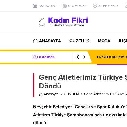
ASTROLOJİ
GAZETELER
SİTENE EKLE
ANASAYFA
GÜZELLİK
MODA
İLİ
Kadınca
07:20
Karavan K
Haberler/Bilgiler
Genç Atletlerimiz Türkiye
Döndü
Anasayfa
GÜNDEM
Genç Atletlerimiz Türkiye
Nevşehir Belediyesi Gençlik ve Spor Kulübü’n
Atletizm Türkiye Şampiyonası’nda üç ayrı kat
döndü.