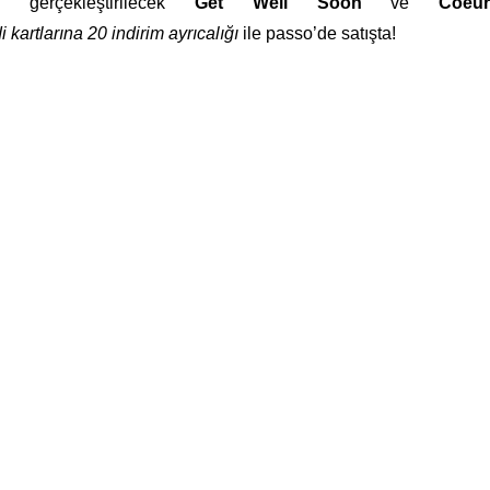
 gerçekleştirilecek
Get Well Soon
ve
Coeu
kartlarına 20 indirim ayrıcalığı
ile passo’de satışta!