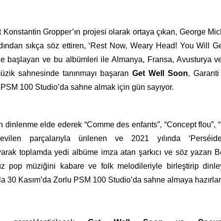
 Konstantin Gropper’ın projesi olarak ortaya çıkan, George Mic
adından sıkça söz ettiren, ‘Rest Now, Weary Head! You Will G
ne başlayan ve bu albümleri ile Almanya, Fransa, Avusturya v
a müzik sahnesinde tanınmayı başaran
Get Well Soon
, Garant
 PSM 100 Studio’da sahne almak için gün sayıyor.
 dinlenme elde ederek “Comme des enfants”, “Concept flou”, “
sevilen parçalarıyla ünlenen ve 2021 yılında ‘Perséid
ayarak toplamda yedi albüme imza atan şarkıcı ve söz yazarı B
sız pop müziğini kabare ve folk melodileriyle birleştirip dinle
la 30 Kasım’da Zorlu PSM 100 Studio’da sahne almaya hazırlan