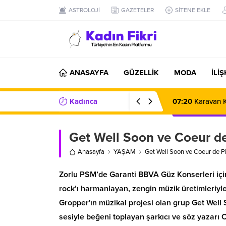
ASTROLOJİ
GAZETELER
SİTENE EKLE
ANASAYFA
GÜZELLİK
MODA
İLİ
Kadınca
07:20
Karavan K
Haberler/Bilgiler
Get Well Soon ve Coeur de
Anasayfa
YAŞAM
Get Well Soon ve Coeur de P
Zorlu PSM’de Garanti BBVA Güz Konserleri için
rock’ı harmanlayan, zengin müzik üretimleriyle
Gropper'ın müzikal projesi olan grup Get Well 
sesiyle beğeni toplayan şarkıcı ve söz yazar