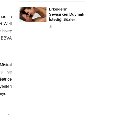
Erkeklerin
Sevişirken Duymak
hael’ın
İstediği Sözler
et Well
Neler?
e İsveç
i BBVA
Mistral
es’ ve
éatrice
yenleri
ıyor.