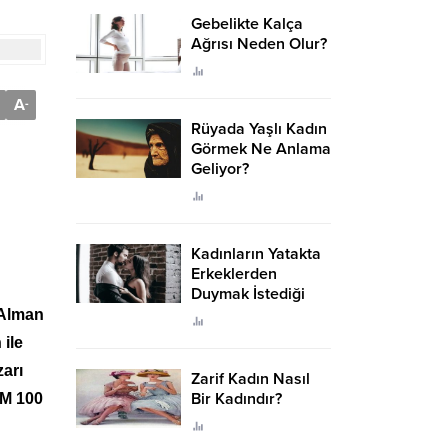
Gebelikte Kalça
Ağrısı Neden Olur?
A
-
Rüyada Yaşlı Kadın
Görmek Ne Anlama
Geliyor?
Kadınların Yatakta
Erkeklerden
Duymak İstediği
Sözler
 Alman
 ile
arı
Zarif Kadın Nasıl
Bir Kadındır?
SM 100