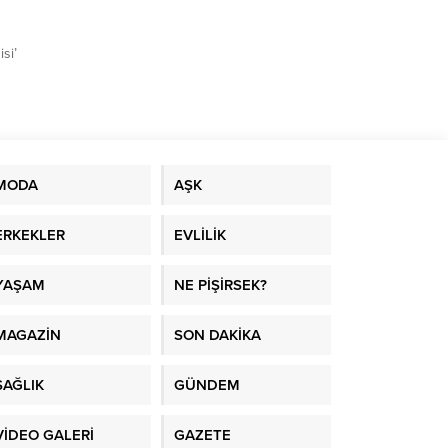
si’
MODA
AŞK
ERKEKLER
EVLİLİK
YAŞAM
NE PİŞİRSEK?
MAGAZİN
SON DAKİKA
SAĞLIK
GÜNDEM
VİDEO GALERİ
GAZETE