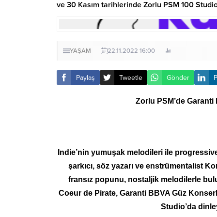
ve 30 Kasım tarihlerinde Zorlu PSM 100 Studio’
YAŞAM
22.11.2022 16:00
Paylaş
Tweetle
Gönder
P
Zorlu PSM’de Garanti 
Indie’nin yumuşak melodileri ile progressiv
şarkıcı, söz yazarı ve enstrümentalist Ko
fransız popunu, nostaljik melodilerle bu
Coeur de Pirate, Garanti BBVA Güz Konserl
Studio’da dinle