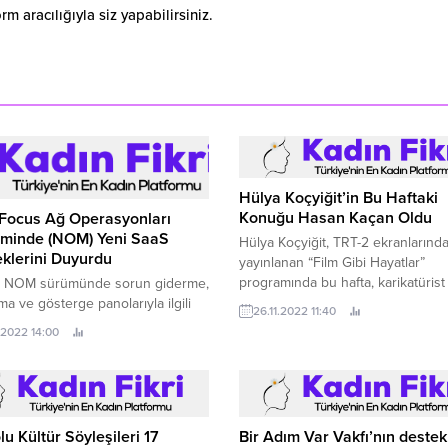
 aracılığıyla siz yapabilirsiniz.
Hülya Koçyiğit’in Bu Haftaki
Konuğu Hasan Kaçan Oldu
 Focus Ağ Operasyonları
iminde (NOM) Yeni SaaS
Hülya Koçyiğit, TRT-2 ekranlarınd
klerini Duyurdu
yayınlanan “Film Gibi Hayatlar”
programında bu hafta, karikatürist
i NOM sürümünde sorun giderme,
oyuncu Hasan Kaçan’ı konuk etti.
ma ve gösterge panolarıyla ilgili
26.11.2022 11:40
rmeler bulunuyor.
.2022 14:00
u Kültür Söyleşileri 17
Bir Adım Var Vakfı’nın destek