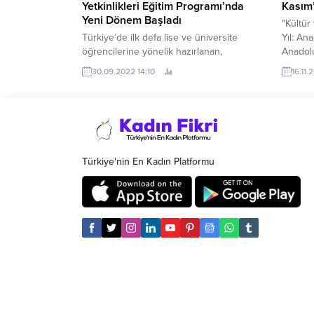
Yetkinlikleri Eğitim Programı’nda
Kasım’
Yeni Dönem Başladı
"Kültür
Türkiye’de ilk defa lise ve üniversite
Yıl: An
öğrencilerine yönelik hazırlanan,
Anadolu
2015’ten bu yana 21.
30.09.2022 14:10
16.11.
Türkiye'nin En Kadın Platformu