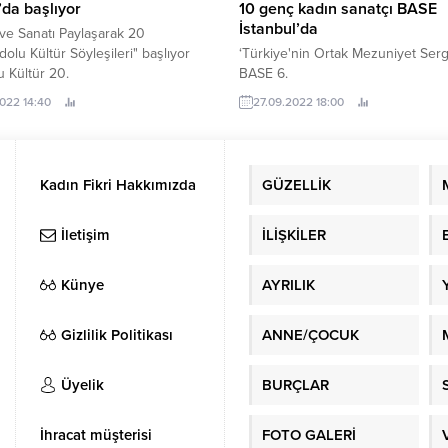
da başlıyor
10 genç kadın sanatçı BASE
İstanbul’da
 ve Sanatı Paylaşarak 20
adolu Kültür Söyleşileri" başlıyor
‘Türkiye'nin Ortak Mezuniyet Sergi
 Kültür 20.
BASE 6.
2022 14:40
27.09.2022 18:00
Kadın Fikri Hakkımızda
GÜZELLİK
İletişim
İLİŞKİLER
Künye
AYRILIK
Gizlilik Politikası
ANNE/ÇOCUK
Üyelik
BURÇLAR
İhracat müşterisi
FOTO GALERİ