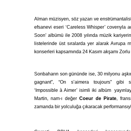
Alman müzisyen, söz yazarı ve enstrümantalist
efsanevi eseri ‘Careless Whisper’ coverıyla 
Soon’ albümü ile 2008 yılında müzik kariyeri
listelerinde üst sıralarda yer alarak Avrup
konserleri kapsamında 24 Kasım akşamı Zorlu
Sonbaharın son gününde ise, 30 milyonu aşkın
gagnant”, “On s’aimera toujours” gibi 
‘Impossible à Aimer’
isimli iki albüm yayınl
Martin, nam-ı değer
Coeur de Pirate
, fran
zamanda bir yolculuğa çıkaracak performansıy