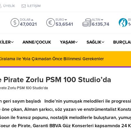
ÜYELİK
İLETİŞİM
DOLAR
EURO
ALTIN
B
47,0021
53,6541
6.135,74
1
ŞKİLER
ANNE/ÇOCUK
YAŞAM
SAĞLIK
BURÇLA
iralama ile Yola Çıkmadan Önce Bilinmesi Gerekenler
 Pirate Zorlu PSM 100 Studio’da
irate Zorlu PSM 100 Studio’da
 geri sayım başladı Indie’nin yumuşak melodileri ile progress
 öne çıkan, Alman şarkıcı, söz yazarı ve enstrümentalist Konst
Soon ile fransız popunu, nostaljik melodilerle buluşturan, yumu
ı Coeur de Pirate, Garanti BBVA Güz Konserleri kapsamında 24 