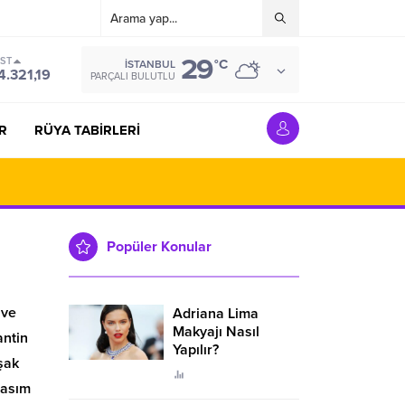
29
IST
°C
İSTANBUL
4.321,19
PARÇALI BULUTLU
R
RÜYA TABİRLERİ
Popüler Konular
ive
Adriana Lima
Makyajı Nasıl
antin
Yapılır?
şak
Kasım