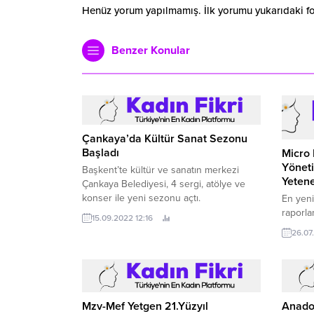
Henüz yorum yapılmamış. İlk yorumu yukarıdaki form
Benzer Konular
Çankaya’da Kültür Sanat Sezonu
Başladı
Micro
Yönet
Başkent’te kültür ve sanatın merkezi
Yetene
Çankaya Belediyesi, 4 sergi, atölye ve
konser ile yeni sezonu açtı.
En yen
raporla
15.09.2022 12:16
gelişti
26.07
Mzv-Mef Yetgen 21.Yüzyıl
Anadol