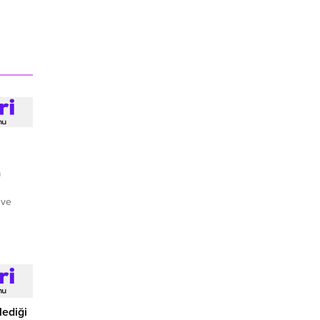
a
 ve
lediği