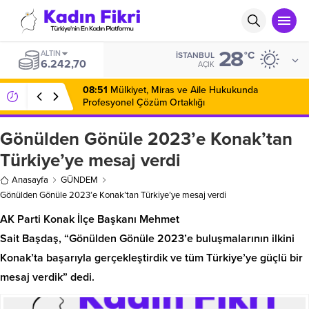
28
ALTIN
°C
İSTANBUL
6.242,70
AÇIK
08:51
Mülkiyet, Miras ve Aile Hukukunda
Profesyonel Çözüm Ortaklığı
Gönülden Gönüle 2023’e Konak’tan
Türkiye’ye mesaj verdi
Anasayfa
GÜNDEM
Gönülden Gönüle 2023’e Konak’tan Türkiye’ye mesaj verdi
AK Parti Konak İlçe Başkanı Mehmet
Sait Başdaş, “Gönülden Gönüle 2023’e buluşmalarının ilkini
Konak’ta başarıyla gerçekleştirdik ve tüm Türkiye’ye güçlü bir
mesaj verdik” dedi.