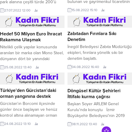
bulunan ve gayrimenkul ticaretinin
park alanına çeşitli türde 200’ü
uçtan uca alım-satım platformu
aşkın ağaç dikimi gerçekleştirildi.
15.08.2022 15:10
27.07.2022 12:00
olarak konumlanan GABORAS,
tasarruf finansman sektörünün
önde gelen şirketlerinden biri olma
Zabıtadan Fırınlara Sıkı
başarısını gösteren İMECE Tasarruf
Denetim
Hedef 50 Milyon Euro İhracat
Finansman A.
Rakamına Ulaşmak
İnegöl Belediyesi Zabıta Müdürlüğü
ekipleri, fırınlara yönelik sıkı bir
Nitelikli çelik yapılar konusunda
denetim başlattı.
aranılan bir marka olan Mono Steel,
dünyanın dört bir yanındaki
04.08.2022 16:40
müşterileri için Sakarya’daki
25.08.2022 13:40
tesislerinde üretimlerine devam
ediyor.
Türkiye’den Gürcistan’daki
Döngüsel Kültür Şehirleri
orman yangınına destek
İttifakı kurma çağrısı
Gürcistan'ın Borcomi ilçesinde
Başkan Soyer ARLEM Genel
günler önce başlayan ve henüz
Kurulu'nda konuştu İzmir
kontrol altına alınamayan orman
Büyükşehir Belediyesi'nin 2019
yangınına Türkiye’den de destek
yılındaki başvurusunun ardından
24.08.2022 13:10
08.11.2022 13:40
gidiyor.
bu yıl ev sahipliği yaptığı Avrupa-