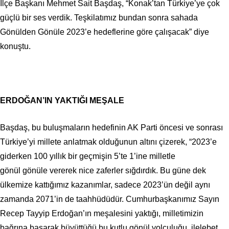
İlçe Başkanı Mehmet Sait Başdaş, “Konak’tan Türkiye’ye çok
güçlü bir ses verdik. Teşkilatımız bundan sonra sahada
Gönülden Gönüle 2023’e hedeflerine göre çalışacak” diye
konuştu.
ERDOĞAN’IN YAKTIĞI MEŞALE
Başdaş, bu buluşmaların hedefinin AK Parti öncesi ve sonrası
Türkiye’yi millete anlatmak olduğunun altını çizerek, “2023’e
giderken 100 yıllık bir geçmişin 5’te 1’ine milletle
gönül gönüle vererek nice zaferler sığdırdık. Bu güne dek
ülkemize kattığımız kazanımlar, sadece 2023’ün değil aynı
zamanda 2071’in de taahhüdüdür. Cumhurbaşkanımız Sayın
Recep Tayyip Erdoğan’ın meşalesini yaktığı, milletimizin
bağrına basarak büyüttüğü bu kutlu gönül yolculuğu, ilelebet