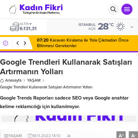
28
ALTIN
°C
İSTANBUL
6.131,31
AÇIK
07:20
Karavan Kiralama ile Yola Çıkmadan Önce
Bilinmesi Gerekenler
Google Trendleri Kullanarak Satışları
Artırmanın Yolları
Anasayfa
YAŞAM
Google Trendleri Kullanarak Satışları Artırmanın Yolları
Google Trends Raporları sadece SEO veya Google anahtar
kelime reklamcılığı için kullanılmıyor.
A
A
+
-
YAŞAM
18.11.2022 14:10