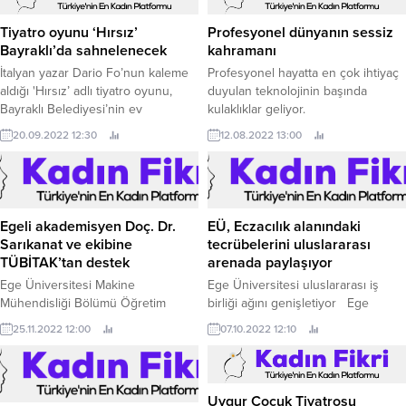
Tiyatro oyunu ‘Hırsız’
Profesyonel dünyanın sessiz
Bayraklı’da sahnelenecek
kahramanı
İtalyan yazar Dario Fo’nun kaleme
Profesyonel hayatta en çok ihtiyaç
aldığı 'Hırsız’ adlı tiyatro oyunu,
duyulan teknolojinin başında
Bayraklı Belediyesi’nin ev
kulaklıklar geliyor.
sahipliğinde sanatseverlerle
20.09.2022 12:30
12.08.2022 13:00
buluşacak.
Egeli akademisyen Doç. Dr.
EÜ, Eczacılık alanındaki
Sarıkanat ve ekibine
tecrübelerini uluslararası
TÜBİTAK’tan destek
arenada paylaşıyor
Ege Üniversitesi Makine
Ege Üniversitesi uluslararası iş
Mühendisliği Bölümü Öğretim
birliği ağını genişletiyor Ege
üyesi Doç.
Üniversitesi (EÜ), uluslararası iş
25.11.2022 12:00
07.10.2022 12:10
birliği ağını yeni protokollerle
genişletmeye devam ediyor.
Uygur Çocuk Tiyatrosu