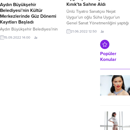
Kınık’ta Sahne Aldı
Aydın Büyükşehir
Belediyesi’nin Kültür
Ünlü Tiyatro Sanatçısı Nejat
Merkezlerinde Güz Dönemi
Uygur’un oğlu Süha Uygur’un
Kayıtları Başladı
Genel Sanat Yönetmenliğini yaptığı
“Uygur Çocuk Tiyatrosu” Kınıklı
Aydın Büyükşehir Belediyesi’nin
21.06.2022 12:50
miniklerle bir araya geldi.
7’den 70’e tüm Aydınlılar için
15.09.2022 14:00
düzenlediği güz dönemi
etkinliklerinin kayıtları 17 ilçedeki 25
kültür merkezinde başladı.
Popüler
Konular