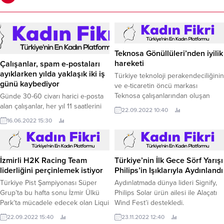
Teknosa Gönüllüleri’nden iyilik
hareketi
Çalışanlar, spam e-postaları
ayıklarken yılda yaklaşık iki iş
Türkiye teknoloji perakendeciliğinin
günü kaybediyor
ve e-ticaretin öncü markası
Teknosa çalışanlarından oluşan
Günde 30-60 civarı harici e-posta
Teknosa Gönüllüleri, Teknosa
alan çalışanlar, her yıl 11 saatlerini
22.09.2022 10:40
güvencesini ve tecrübesini taşıyan
spam iletileri inceleyerek ve tespit
16.06.2022 15:30
Preo ürünlerinden elde edilecek
ederek boşa harcıyor.
gelirin bir kısmını belirledikleri sivil
toplum kuruluşlarına bağışlayacak.
İzmirli H2K Racing Team
Türkiye’nin İlk Gece Sörf Yarışı
liderliğini perçinlemek istiyor
Philips’in Işıklarıyla Aydınlandı
Türkiye Pist Şampiyonası Süper
Aydınlatmada dünya lideri Signify,
Grup’ta bu hafta sonu İzmir Ülkü
Philips Solar ürün ailesi ile Alaçatı
Park’ta mücadele edecek olan Liqui
Wind Fest’i destekledi.
Moly H2K Racing Team, liderliğini
22.09.2022 15:40
23.11.2022 12:40
perçinlemek istiyor Otomobil