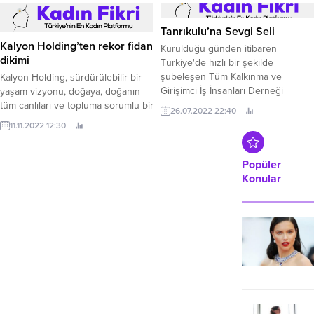
sporlarına yeni sporcu kazandırma
misyonu ile hareket eden, İzmirli
Tanrıkulu’na Sevgi Seli
eğitmen pilotlar Kamil Çat ve Hazal
Kalyon Holding’ten rekor fidan
Kurulduğu günden itibaren
Edremitlioğlu tarafından kurulan
dikimi
Türkiye'de hızlı bir şekilde
Liqui Moly...
şubeleşen Tüm Kalkınma ve
Kalyon Holding, sürdürülebilir bir
Girişimci İş İnsanları Derneği
yaşam vizyonu, doğaya, doğanın
(TÜMKİAD),36.
tüm canlıları ve topluma sorumlu bir
26.07.2022 22:40
marka anlayışıyla Türkiye’yi
11.11.2022 12:30
ağaçlandırmaya devam ediyor.
Popüler
Konular