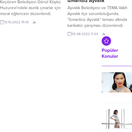
Keçiören Belediyesi Gönül Köşkü
Ayvalık Belediyesi ve TEMA Vakfı
hayali gerçeğe dönüştürmek için
Huzurevi’ndeki asırlık çınarlar için
Ayvalık ilçe sorumluluğunda,
mutlaka yüksek rakamlardan oluşan
moral eğlencesi düzenlendi.
“İzmaritsiz Ayvalık” teması altında
bir bütçeye sahip olmanız
karikatür yarışması düzenlendi.
gerekmez.
13.10.2022 15:10
05.08.2022 11:30
Popüler
Konular