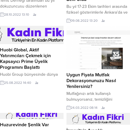
Tenis Derneği tarafından bu yıl
dokuzuncusu düzenlenen
Bu yıl 17-23 Ekim tarihleri arasında
Cumhuriyet’in Çocukları Tenis
fiziksel gösterimlerle Ankara’da ve
28.10.2022 13:10
Turnuvası’nın geliri olan 200 bin TL
çevrim içi olarak tüm
09.08.2022 13:20
ile Balçova’da eğitim gören kız
Türkiye’de10’uncu kez
üniversite öğrencilerine yurt
sinemaseverlerle buluşacak olan
desteği sağlandı.
Engelsiz Filmler Festivali’nin ikinci
kez gerçekleştireceği “Kısa Film
Yarışması”nın finalistleri açıklandı.
Huobi Global, Aktif
Yatırımcıları Çekmek için
Kapsayıcı Prime Üyelik
Programını Başlattı
Uygun Fiyata Mutfak
Huobi Group bünyesinde dünya
Dekorasyonunuzu Nasıl
lideri bir kripto varlık alım satım
25.08.2022 14:40
Yenilersiniz?
platformu olan Huobi Global, bugün
yeni Prime üyelik programının
Mutfağınızı artık kullanışlı
(Prime) lansmanını duyurdu.
bulmuyorsanız, temizliğini
yapmakta zorlanıyorsanız ve
24.03.2022 08:14
düzenli olarak tutmak zorlaştıysa
yenilik çanları çalıyor demektir.
Yepyeni bir mutfağa sahip olmak
Huzurevinde Şenlik Var
İzmaritsiz Ayvalık
istisnasız herkesin hayalidir. Bu