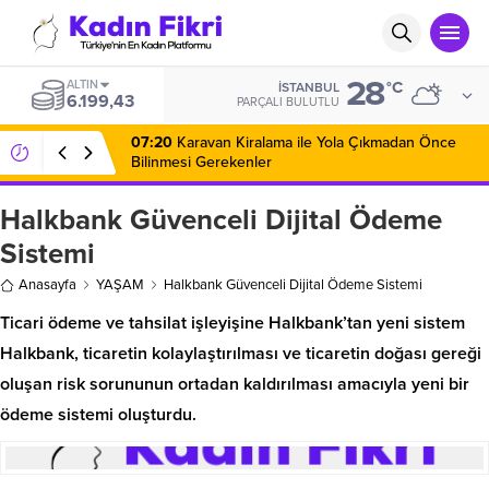
28
ALTIN
°C
İSTANBUL
6.199,43
PARÇALI BULUTLU
07:20
Karavan Kiralama ile Yola Çıkmadan Önce
Bilinmesi Gerekenler
Halkbank Güvenceli Dijital Ödeme
Sistemi
Anasayfa
YAŞAM
Halkbank Güvenceli Dijital Ödeme Sistemi
Ticari ödeme ve tahsilat işleyişine Halkbank’tan yeni sistem
Halkbank, ticaretin kolaylaştırılması ve ticaretin doğası gereği
oluşan risk sorununun ortadan kaldırılması amacıyla yeni bir
ödeme sistemi oluşturdu.