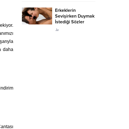
Erkeklerin
Sevişirken Duymak
İstediği Sözler
ekiyor.
Neler?
anımızı
şarıyla
da daha
ndirim
Çantası