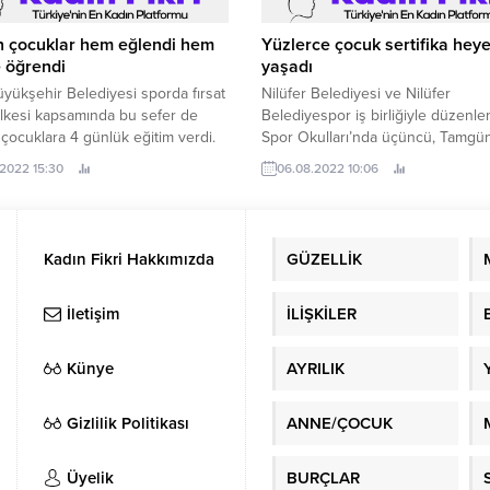
 çocuklar hem eğlendi hem
Yüzlerce çocuk sertifika hey
 öğrendi
yaşadı
üyükşehir Belediyesi sporda fırsat
Nilüfer Belediyesi ve Nilüfer
i ilkesi kapsamında bu sefer de
Belediyespor iş birliğiyle düzenl
ocuklara 4 günlük eğitim verdi.
Spor Okulları’nda üçüncü, Tamgü
Okulları’nda ise ikinci dönem sona
.2022 15:30
06.08.2022 10:06
Kadın Fikri Hakkımızda
GÜZELLİK
İletişim
İLİŞKİLER
Künye
AYRILIK
Gizlilik Politikası
ANNE/ÇOCUK
Üyelik
BURÇLAR