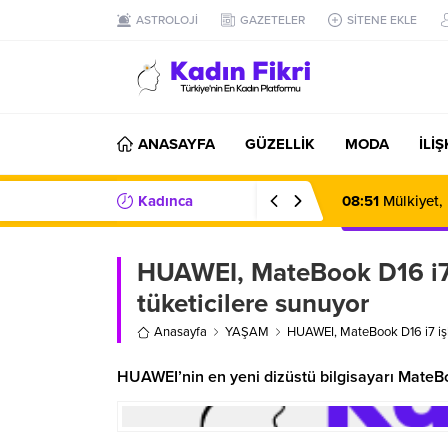
ASTROLOJİ
GAZETELER
SİTENE EKLE
ANASAYFA
GÜZELLİK
MODA
İLİ
Kadınca
08:51
Mülkiyet,
Haberler/Bilgiler
HUAWEI, MateBook D16 i7 i
tüketicilere sunuyor
Anasayfa
YAŞAM
HUAWEI, MateBook D16 i7 işle
HUAWEI’nin en yeni dizüstü bilgisayarı MateBoo