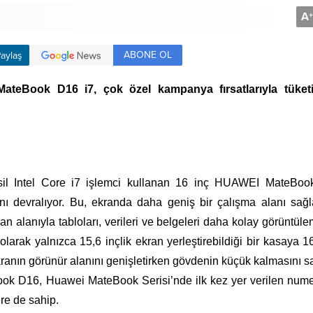
A
+
ABONE OL
aylaş
ateBook D16 i7, çok özel kampanya fırsatlarıyla tüketic
sil Intel Core i7 işlemci kullanan 16 inç HUAWEI MateBoo
nı devralıyor. Bu, ekranda daha geniş bir çalışma alanı sağ
an alanıyla tabloları, verileri ve belgeleri daha kolay görüntül
 olarak yalnızca 15,6 inçlik ekran yerleştirebildiği bir kasaya 16
kranın görünür alanını genişletirken gövdenin küçük kalmasını sa
ook D16, Huawei MateBook Serisi’nde ilk kez yer verilen nume
re de sahip.