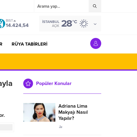
28
BIST
°C
İSTANBUL
14.424,54
AÇIK
R
RÜYA TABİRLERİ
ayla
Popüler Konular
Adriana Lima
Makyajı Nasıl
or.
Yapılır?