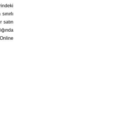
rindeki
sınırlı
r satın
ığında
 Online