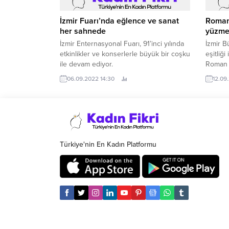
İzmir Fuarı’nda eğlence ve sanat
Roman
her sahnede
yüzme
İzmir Enternasyonal Fuarı, 91’inci yılında
İzmir B
etkinlikler ve konserlerle büyük bir coşku
eşitliğ
ile devam ediyor.
Roman ç
06.09.2022 14:30
12.09
Türkiye'nin En Kadın Platformu