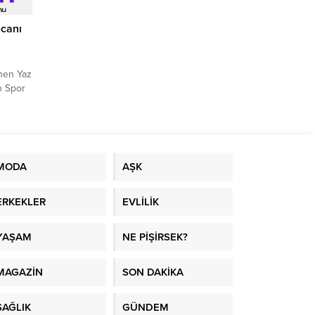
ecanı
enen Yaz
n Spor
 erdi.
MODA
AŞK
ERKEKLER
EVLİLİK
YAŞAM
NE PİŞİRSEK?
MAGAZİN
SON DAKİKA
SAĞLIK
GÜNDEM