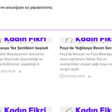
 aracılığıyla siz yapabilirsiniz.
kasya Yaz Şenlikleri başladı
Foça’da Yağlıboya Resim Ser
hir Belediyesinin Gölcük’ün
Foça’da Ressam ve Foça Belediye
iye Köyü’nde düzenlediği ve
resim öğretmeni Selma Top’un
a Kültürünün yaşatıldığı 4.
eserlerinden oluşan yağlı boya re
sergisi açıldı.
.2022 15:20
21.07.2022 18:10