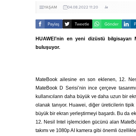
YAŞAM
04.08.2022 11:20
Paylaş
Tweetle
Gönder
P
HUAWEI’nin en yeni dizüstü bilgisayarı M
buluşuyor.
MateBook ailesine en son eklenen, 12. Ne
MateBook D Serisi’nin ince çerçeve tasarımı
kullanıcıların daha büyük ve daha uzun bir ekr
olanak tanıyor. Huawei, diğer üreticilerin tipik
büyük bir ekran yerleştirmeyi başardı. Bu da e
12. Nesil Intel işlemciden gücünü alan MateB
takımı ve 1080p AI kamera gibi önemli özellikle