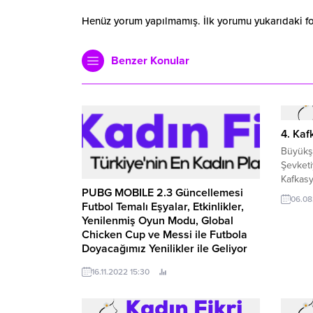
Henüz yorum yapılmamış. İlk yorumu yukarıdaki form
Benzer Konular
4. Kaf
Büyükşe
Şevket
Kafkasy
PUBG MOBILE 2.3 Güncellemesi
06.08
Futbol Temalı Eşyalar, Etkinlikler,
Yenilenmiş Oyun Modu, Global
Chicken Cup ve Messi ile Futbola
Doyacağımız Yenilikler ile Geliyor
PUBG MOBILE 2.
16.11.2022 15:30