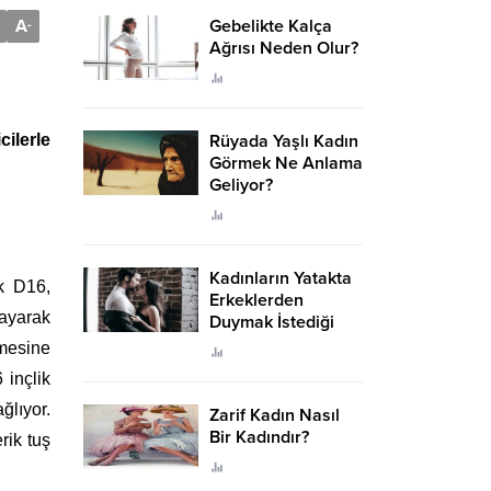
A
Gebelikte Kalça
-
Ağrısı Neden Olur?
ilerle
Rüyada Yaşlı Kadın
Görmek Ne Anlama
Geliyor?
Kadınların Yatakta
k D16,
Erkeklerden
layarak
Duymak İstediği
Sözler
emesine
 inçlik
ğlıyor.
Zarif Kadın Nasıl
Bir Kadındır?
rik tuş