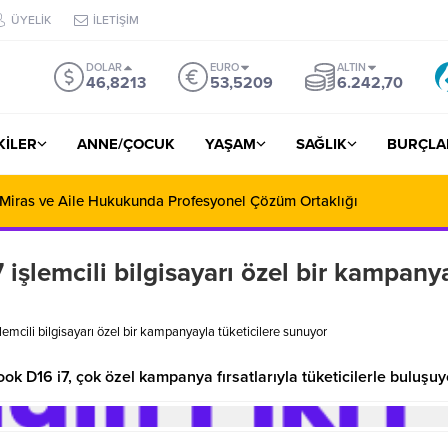
ÜYELİK
İLETİŞİM
DOLAR
EURO
ALTIN
46,8213
53,5209
6.242,70
ŞKİLER
ANNE/ÇOCUK
YAŞAM
SAĞLIK
BURÇLA
 Miras ve Aile Hukukunda Profesyonel Çözüm Ortaklığı
şlemcili bilgisayarı özel bir kampany
mcili bilgisayarı özel bir kampanyayla tüketicilere sunuyor
k D16 i7, çok özel kampanya fırsatlarıyla tüketicilerle buluşuy