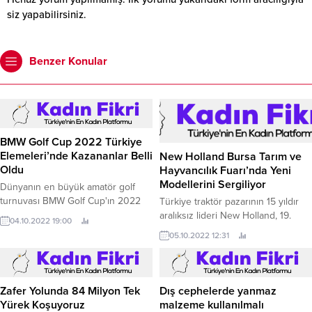
siz yapabilirsiniz.
Benzer Konular
BMW Golf Cup 2022 Türkiye
Elemeleri’nde Kazananlar Belli
New Holland Bursa Tarım ve
Oldu
Hayvancılık Fuarı’nda Yeni
Modellerini Sergiliyor
Dünyanın en büyük amatör golf
turnuvası BMW Golf Cup'ın 2022
Türkiye traktör pazarının 15 yıldır
Türkiye Elemeleri, BMW’nin Türkiye
aralıksız lideri New Holland, 19.
04.10.2022 19:00
distribütörü Borusan Otomotiv'in
05.10.2022 12:31
ev sahipliğinde Silivri Marmara Golf
Sahası'nda 29 Eylül-2 Ekim
tarihlerinde gerçekleştirildi.
Zafer Yolunda 84 Milyon Tek
Dış cephelerde yanmaz
Yürek Koşuyoruz
malzeme kullanılmalı