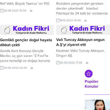
Nef Vakfı, Büyük Taarruz ’un 100.
Rezidans yangınından gereken
dersler çıkarılmalı! İstanbul
26.08.2022 15:30
Fikirtepe’de 24 katlı bir rezidansta
çıkan yangın özellikle dış cephe
18.10.2022 14:40
kaplamasında yanmayan malzeme
kullanılmasının önemini bir kez
daha gündeme getirdi.
Gemlikli gençler doğal hayata
Vali Tuncay Akkoyun ongun
dikkat çekti
A.Ş’yi ziyaret etti
Gemlik Kent Konseyi Gençlik
Karaman Valisi Tuncay Akkoyun,
Meclisi, üç gün süren “Z Fest”te
Ongun AŞ.
çevre temizliği ve doğayı koruma
20.09.2022 17:00
hakkında etkinlikler gerçekleştirdi.
29.06.2022 20:20
Popüler
Konular