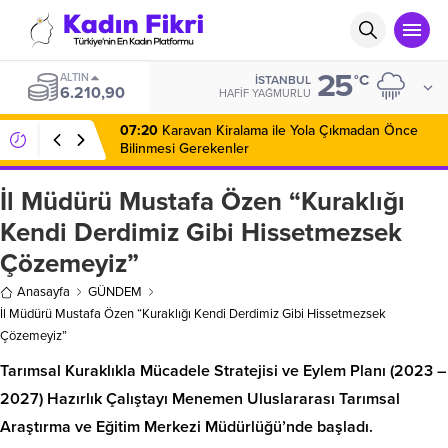
25
ALTIN
°C
İSTANBUL
6.210,90
HAFIF YAĞMURLU
07:20
Karavan Kiralama ile Yola Çıkmadan Önce
Bilinmesi Gerekenler
İl Müdürü Mustafa Özen “Kuraklığı
Kendi Derdimiz Gibi Hissetmezsek
Çözemeyiz”
Anasayfa
GÜNDEM
İl Müdürü Mustafa Özen “Kuraklığı Kendi Derdimiz Gibi Hissetmezsek
Çözemeyiz”
Tarımsal Kuraklıkla Mücadele Stratejisi ve Eylem Planı (2023 –
2027) Hazırlık Çalıştayı Menemen Uluslararası Tarımsal
Araştırma ve Eğitim Merkezi Müdürlüğü’nde başladı.