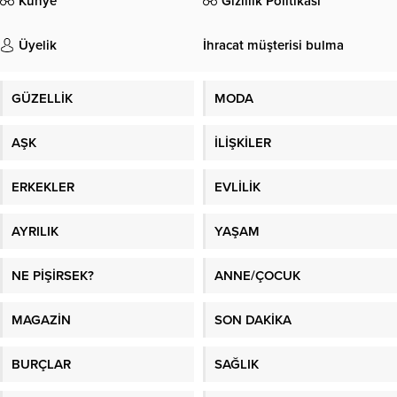
Künye
Gizlilik Politikası
Üyelik
İhracat müşterisi bulma
GÜZELLİK
MODA
AŞK
İLİŞKİLER
ERKEKLER
EVLİLİK
AYRILIK
YAŞAM
NE PİŞİRSEK?
ANNE/ÇOCUK
MAGAZİN
SON DAKİKA
BURÇLAR
SAĞLIK