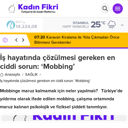
25
BIST
°C
İSTANBUL
14.224,08
HAFIF YAĞMURLU
07:20
Karavan Kiralama ile Yola Çıkmadan Önce
Bilinmesi Gerekenler
İş hayatında çözülmesi gereken en
ciddi sorun: ‘Mobbing’
Anasayfa
SAĞLIK
İş hayatında çözülmesi gereken en ciddi sorun: ‘Mobbing’
Mobbinge maruz kalmamak için neler yapılmalı? Türkiye’de
yıldırma olarak ifade edilen mobbing, çalışma ortamında
maruz kalınan psikolojik ve fiziksel şiddeti tanımlıyor.