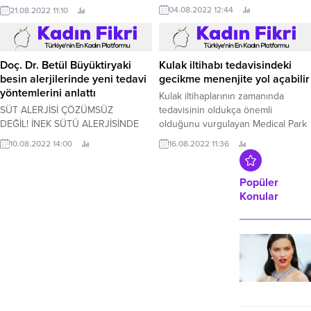
kurabiye ve keklerde kullanılan hoş
Evi’nin gece bölümü de hizmet
04.08.2022 12:44
21.08.2022 11:10
bir aroması vardır. Ağrı Kesici 2014
vermeye başladı.
yılında yatıştırıcı olarak deneylerde
başarı göstermiştir ve aynı
zamanda karışımın sedasyon
Kulak iltihabı tedavisindeki
yaratmadan ağrılı, iltihap önleyici
gecikme menenjite yol açabilir
Doç. Dr. Betül Büyüktiryaki
etkileri sayesinde ağrı kesici
besin alerjilerinde yeni tedavi
Kulak iltihaplarının zamanında
özelliği olduğu açıklanmıştır.
yöntemlerini anlattı
tedavisinin oldukça önemli
Özellikle miyalji...
olduğunu vurgulayan Medical Park
SÜT ALERJİSİ ÇÖZÜMSÜZ
Yıldızlı Hastanesi Kulak Burun
DEĞİL! İNEK SÜTÜ ALERJİSİNDE
16.08.2022 11:36
Boğaz Bölümü’nden Prof.
“SÜT MERDİVENİ” TEDAVİSİ Besin
10.08.2022 14:00
alerjisinde güncel tedavi
yöntemlerini anlatan Türkiye Ulusal
Alerji ve Klinik İmmünoloji Derneği
Popüler
Üyesi Doç.
Konular