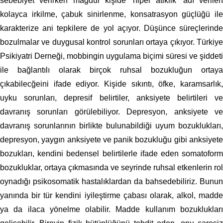
sebebiyet verirken mağdur kişide ‘hiper atiklik’ adı verilen
kolayca irkilme, çabuk sinirlenme, konsatrasyon güçlüğü ile
karakterize ani tepkilere de yol açıyor. Düşünce süreçlerinde
bozulmalar ve duygusal kontrol sorunları ortaya çıkıyor. Türkiye
Psikiyatri Derneği, mobbingin uygulama biçimi süresi ve şiddeti
ile bağlantılı olarak birçok ruhsal bozukluğun ortaya
çıkabilecğeini ifade ediyor. Kişide sıkıntı, öfke, karamsarlık,
uyku sorunları, depresif belirtiler, anksiyete belirtileri ve
davranış sorunları görülebiliyor. Depresyon, anksiyete ve
davranış sorunlarının birlikte bulunabildiği uyum bozuklukları,
depresyon, yaygın anksiyete ve panik bozukluğu gibi anksiyete
bozukları, kendini bedensel belirtilerle ifade eden somatoform
bozukluklar, ortaya çıkmasında ve seyrinde ruhsal etkenlerin rol
oynadığı psikosomatik hastalıklardan da bahsedebiliriz. Bunun
yanında bir tür kendini iyileştirme çabası olarak, alkol, madde
ya da ilaca yönelme olabilir. Madde kullanım bozuklukları