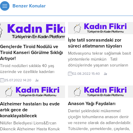
Benzer Konular
İşte tatil sonrasındaki zor
süreci atlatmanın tüyoları
Gençlerde Tiroid Nodülü ve
Tiroid Kanseri Görülme Sıklığı
Motivasyonu tekrar sağlamak basit
Artıyor!
yöntemlerle mümkün Tatil
dönüşlerinde yaşanan sorunların
Tiroid nodülleri sıklıkla 40 yaş
başında konsantrasyonu
üzerinde ve özellikle kadınları
02.08.2022 15:40
sağlayamama, isteksizlik, rutine
etkileyen bir sorun.
25.07.2022 14:20
dönüşte zorlanma, mutsuzluk ve
umutsuzluk geliyor.
Anason Yağı Faydaları
Alzheimer hastaları bu evde
artık gece de
Dantel şeklindeki mükemmel
konaklayabilecek
çiçeğin tohumlarına anason denir
ve rezene olarak da adlandırılabilir.
Nilüfer Belediyesi Lions&Ercan
Tütsülerde, yemeklerde, çaylarda,
Dikencik Alzheimer Hasta Konuk